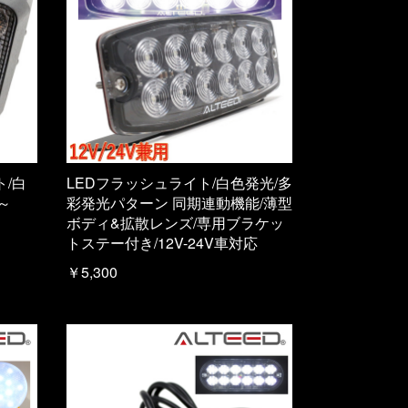
ト/白
LEDフラッシュライト/白色発光/多
～
彩発光パターン 同期連動機能/薄型
ボディ&拡散レンズ/専用ブラケッ
トステー付き/12V-24V車対応
￥5,300