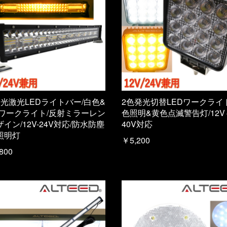
発光激光LEDライトバー/白色&
2色発光切替LEDワークライ
/ワークライト/反射ミラーレン
色照明&黄色点滅警告灯/12V
イン/12V-24V対応/防水防塵
40V対応
照明灯
￥5,200
800