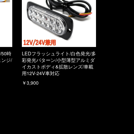
50時
LEDフラッシュライト/白色発光/多
ンジ/
彩発光パターン/小型薄型アルミダ
イカストボディ&拡散レンズ/車載
用12V-24V車対応
￥3,900