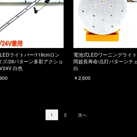
 LEDライトバー/118cmロン
電池式LEDワーニングライト/
イズ/28パターン多彩アクショ
間超長寿命/点灯パターンチェ
2V24V 白色
白
900
￥2,600
1
2
次へ