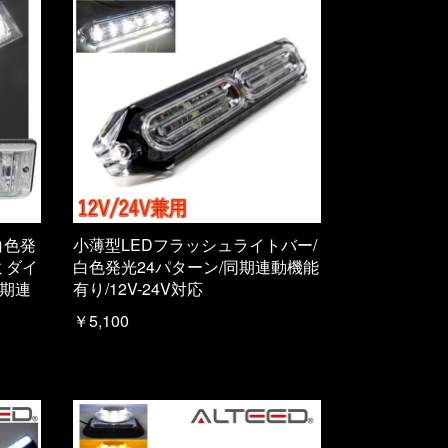
白色発
小薄型LEDフラッシュライトバー/
ミダイ
白色発光24パターン/同期連動機能
同期連
有り/12V-24V対応
￥5,100