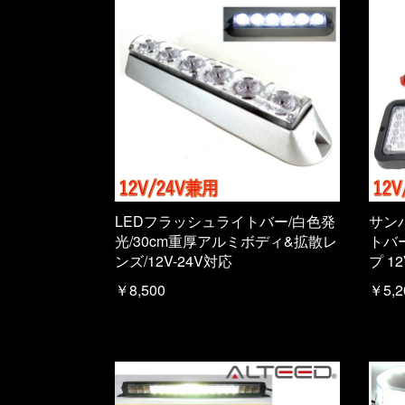
LEDフラッシュライトバー/白色発
サン
光/30cm重厚アルミボディ&拡散レ
トバ
ンズ/12V-24V対応
プ 12
￥8,500
￥5,2