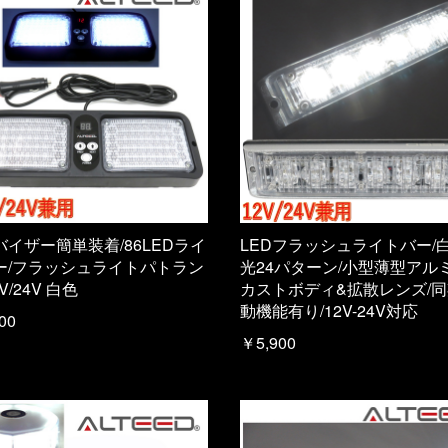
バイザー簡単装着/86LEDライ
LEDフラッシュライトバー/
ー/フラッシュライトパトラン
光24パターン/小型薄型アル
V/24V 白色
カストボディ&拡散レンズ/
動機能有り/12V-24V対応
00
￥5,900