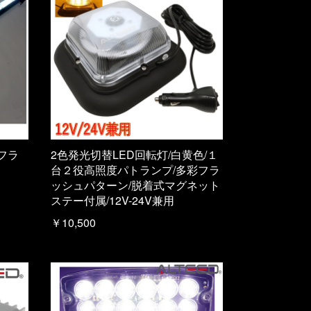
/フラ
2色発光切替LED回転灯/白黄色/１
台２役高照度パトランプ/多彩フラ
ッシュパターン/脱着式マグネット
ステー付属/12V-24V兼用
￥10,500