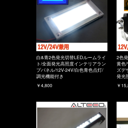
白&青2色発光切替LEDルームライ
2色
ト/全面発光高照度インテリアラン
黄色
プパネル/12V-24V/白色青色点灯/
ズデザ
調光機能付き
発光
￥4,800
￥15,