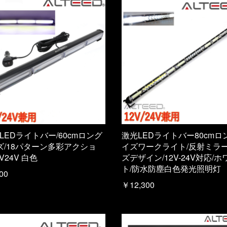
 LEDライトバー/60cmロング
激光LEDライトバー80cmロ
ズ/18パターン多彩アクショ
イズワークライト/反射ミラ
2V24V 白色
ズデザイン/12V-24V対応/ホ
ト/防水防塵白色発光照明灯
00
￥12,300