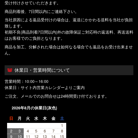
受け付けさせていただきます。
商品到着後、7日間以内にご連絡下さい。
当社原因による返品受付けの場合は、返送にかかわる送料を当社が負担
致します。
初期不良(商品到着7日間以内)外の故障保証ご対応時の返送料、再送送料
はお客様でのご負担となります。
商品を加工、分解された場合は如何なる場合でも返品をお受け出来ませ
ん。
休業日・営業時間について
営業時間：10:00～16:00
休業日：サイト内営業カレンダーよりご案内
ご注文、メールでのお問合せは24時間受け付ております。
2026年8月の休業日(灰色)
日
月
火
水
木
金
土
1
2
3
4
5
6
7
8
9
10
11
12
13
14
15