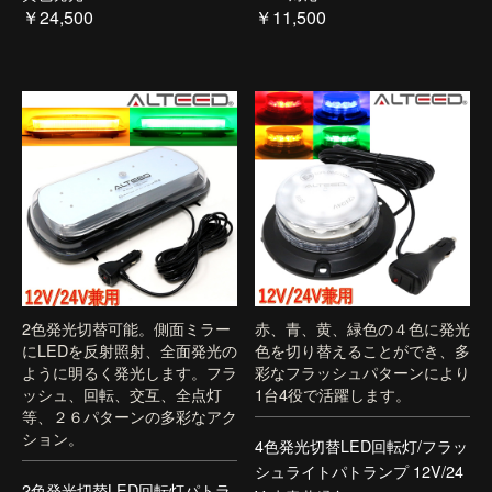
￥24,500
￥11,500
2色発光切替可能。側面ミラー
赤、青、黄、緑色の４色に発光
にLEDを反射照射、全面発光の
色を切り替えることができ、多
ように明るく発光します。フラ
彩なフラッシュパターンにより
ッシュ、回転、交互、全点灯
1台4役で活躍します。
等、２６パターンの多彩なアク
ション。
4色発光切替LED回転灯/フラッ
シュライトパトランプ 12V/24
2色発光切替LED回転灯パトラ