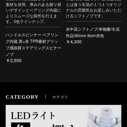
素材を採用。厚みのある握り易
とは違う生花の１つ１つオリジ
いデザインとベアリング内蔵に
ナルの雰囲気をお楽しみいただ
よりスムーズな操作を行えま
けるシフトノブです。
す。3色ラインナップ。
水中花シフトノブ/本物蘭/生花
ハンドルスピンナー ベアリン
作品/90mm 9cm/赤色
グ内蔵 黒×赤 TPR素材グリッ
￥4,300
プ感抜群ステアリングスピナー
ノブ
￥2,500
CATEGORY
カテゴリ