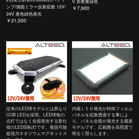
V 赤青黄緑色
ンプ/側面ミラー反射拡散 12V/
￥7,900
24V 黄色緑色発光
￥21,500
従来のLED球モデルとは異なり
内蔵ＬＥＤ発光が特殊フィルム
COB LEDを採用。LED球毎の
パネルを拡散透過する事によ
点灯ではなく全面発光する新仕
り、パネル全面が発光する最新
様のLED回転灯です。着脱可能
モデルです。広範囲を高照度で
超強力ネオジウムマグネットス
明るく照らします。