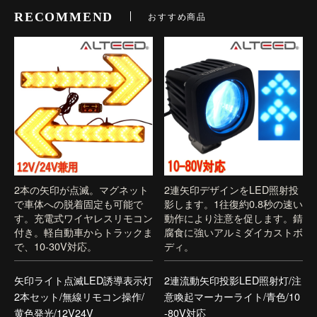
RECOMMEND
おすすめ商品
2本の矢印が点滅。マグネット
2連矢印デザインをLED照射投
で車体への脱着固定も可能で
影します。1往復約0.8秒の速い
す。充電式ワイヤレスリモコン
動作により注意を促します。錆
付き。軽自動車からトラックま
腐食に強いアルミダイカストボ
で、10-30V対応。
ディ。
矢印ライト点滅LED誘導表示灯
2連流動矢印投影LED照射灯/注
2本セット/無線リモコン操作/
意喚起マーカーライト/青色/10
黄色発光/12V24V
-80V対応