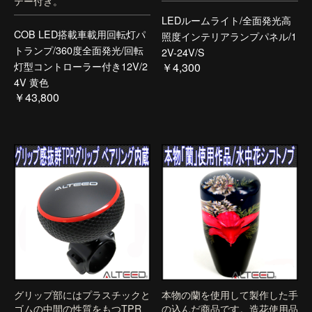
テー付き。
LEDルームライト/全面発光高
COB LED搭載車載用回転灯パ
照度インテリアランプパネル/1
トランプ/360度全面発光/回転
2V-24V/S
灯型コントローラー付き12V/2
￥4,300
4V 黄色
￥43,800
グリップ部にはプラスチックと
本物の蘭を使用して製作した手
ゴムの中間の性質をもつTPR
の込んだ商品です。造花使用品