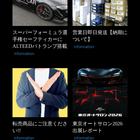
スーパーフォーミュラ選
営業日即日発送【納期に
手権セーフティカーに
ついて】
ALTEEDパトランプ搭載
information
information
転売商品にご注意くださ
東京オートサロン2026
い!!
出展レポート
information
information