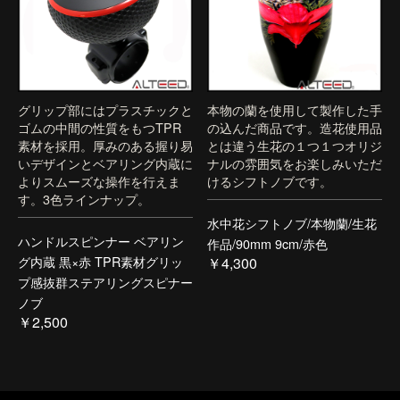
グリップ部にはプラスチックと
本物の蘭を使用して製作した手
ゴムの中間の性質をもつTPR
の込んだ商品です。造花使用品
素材を採用。厚みのある握り易
とは違う生花の１つ１つオリジ
いデザインとベアリング内蔵に
ナルの雰囲気をお楽しみいただ
よりスムーズな操作を行えま
けるシフトノブです。
す。3色ラインナップ。
水中花シフトノブ/本物蘭/生花
ハンドルスピンナー ベアリン
作品/90mm 9cm/赤色
グ内蔵 黒×赤 TPR素材グリッ
￥4,300
プ感抜群ステアリングスピナー
ノブ
￥2,500