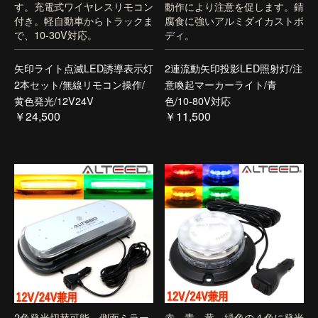
す。充電式ワイヤレスリモコン
動作により注意を促します。錆
付き。軽自動車からトラックま
腐食に強いアルミダイカストボ
で、10-30V対応。
ディ。
矢印ライト点滅LED誘導表示灯
2連流動矢印投影LED照射灯/注
2本セット/無線リモコン操作/
意喚起マーカーライト/青
黄色発光/12V24V
色/10-80V対応
￥24,500
￥11,500
2色発光切替可能。側面ミラー
赤、青、黄、緑色の４色に発光