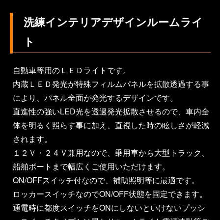
洗練インテリアデザインルームライ
ト
自動車等用のＬＥＤライトです。
内蔵ＬＥＤ発光が特殊フィルムパネルを拡散透過する事
により、パネル全面が発光するデザインです。
直進性の強いLED光を透過発光拡散させるので、車内全
体を明るく照らす事に加え、直視した時の眩しさが軽減
されます。
１２Ｖ・２４Ｖ兼用なので、乗用車から大型トラック、
船舶ボートまで幅広くご使用いただけます。
ON/OFFスイッチ付なので、補助照明等に最適です。
ロッカースイッチなのでON/OFF状態を固定できます。
通電時に都度スイッチをONにしないといけないプッシ