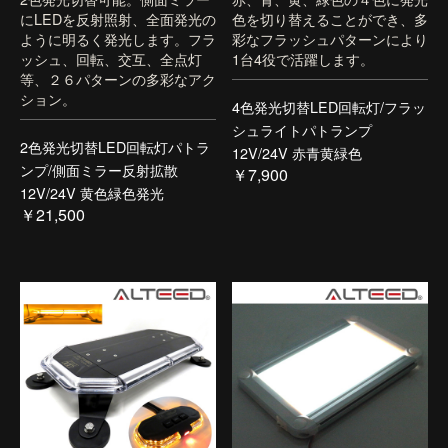
にLEDを反射照射、全面発光の
色を切り替えることができ、多
ように明るく発光します。フラ
彩なフラッシュパターンにより
ッシュ、回転、交互、全点灯
1台4役で活躍します。
等、２６パターンの多彩なアク
ション。
4色発光切替LED回転灯/フラッ
シュライトパトランプ
2色発光切替LED回転灯パトラ
12V/24V 赤青黄緑色
ンプ/側面ミラー反射拡散
￥7,900
12V/24V 黄色緑色発光
￥21,500