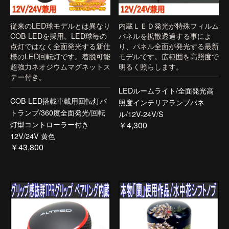
従来のLED球モデルとは異なり
内蔵ＬＥＤ発光が特殊フィルム
COB LEDを採用。LED球毎の
パネルを拡散透過する事によ
点灯ではなく全面発光する新仕
り、パネル全面が発光する最新
様のLED回転灯です。着脱可能
モデルです。広範囲を高照度で
超強力ネオジウムマグネットス
明るく照らします。
テー付き。
LEDルームライト/全面発光高
COB LED搭載車載用回転灯パ
照度インテリアランプパネ
トランプ/360度全面発光/回転
ル/12V-24V/S
灯型コントローラー付き
￥4,300
12V/24V 黄色
￥43,800