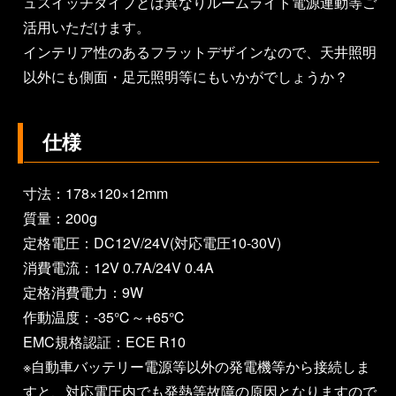
ュスイッチタイプとは異なりルームライト電源連動等ご
活用いただけます。
インテリア性のあるフラットデザインなので、天井照明
以外にも側面・足元照明等にもいかがでしょうか？
仕様
寸法：178×120×12mm
質量：200g
定格電圧：DC12V/24V(対応電圧10-30V)
消費電流：12V 0.7A/24V 0.4A
定格消費電力：9W
作動温度：-35℃～+65℃
EMC規格認証：ECE R10
※自動車バッテリー電源等以外の発電機等から接続しま
すと、対応電圧内でも発熱等故障の原因となりますので