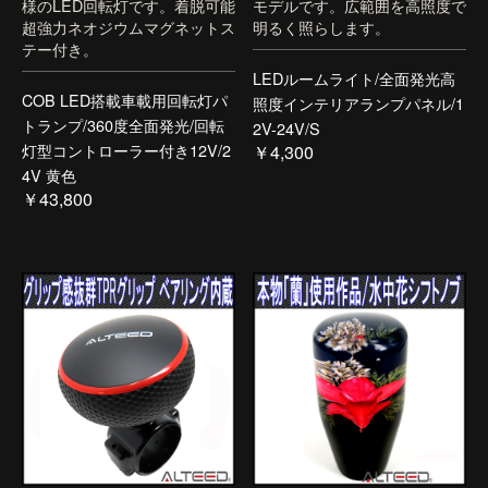
様のLED回転灯です。着脱可能
モデルです。広範囲を高照度で
超強力ネオジウムマグネットス
明るく照らします。
テー付き。
LEDルームライト/全面発光高
COB LED搭載車載用回転灯パ
照度インテリアランプパネル/1
トランプ/360度全面発光/回転
2V-24V/S
灯型コントローラー付き12V/2
￥4,300
4V 黄色
￥43,800