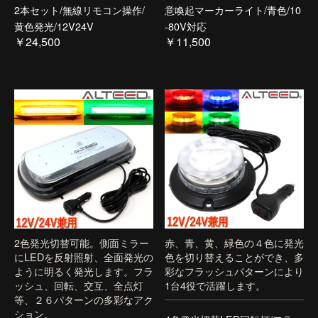
2本セット/無線リモコン操作/
意喚起マーカーライト/青色/10
黄色発光/12V24V
-80V対応
￥24,500
￥11,500
2色発光切替可能。側面ミラー
赤、青、黄、緑色の４色に発光
にLEDを反射照射、全面発光の
色を切り替えることができ、多
ように明るく発光します。フラ
彩なフラッシュパターンにより
ッシュ、回転、交互、全点灯
1台4役で活躍します。
等、２６パターンの多彩なアク
ション。