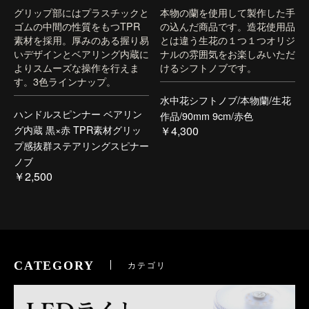
グリップ部にはプラスチックと
本物の蘭を使用して製作した手
ゴムの中間の性質をもつTPR
の込んだ商品です。造花使用品
素材を採用。厚みのある握り易
とは違う生花の１つ１つオリジ
いデザインとベアリング内蔵に
ナルの雰囲気をお楽しみいただ
よりスムーズな操作を行えま
けるシフトノブです。
す。3色ラインナップ。
水中花シフトノブ/本物蘭/生花
ハンドルスピンナー ベアリン
作品/90mm 9cm/赤色
グ内蔵 黒×赤 TPR素材グリッ
￥4,300
プ感抜群ステアリングスピナー
ノブ
￥2,500
CATEGORY
カテゴリ