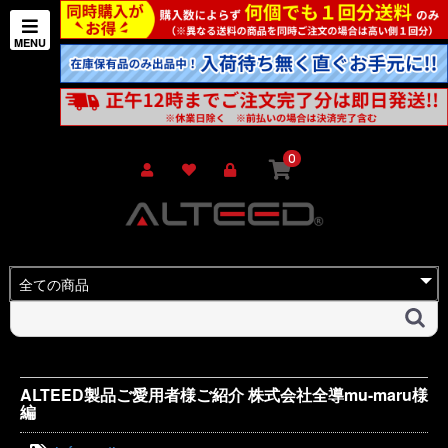
0
ALTEED製品ご愛用者様ご紹介 株式会社全導mu-maru様
編