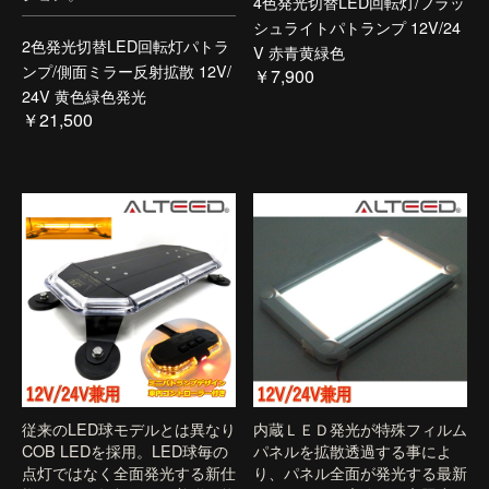
4色発光切替LED回転灯/フラッ
シュライトパトランプ 12V/24
2色発光切替LED回転灯パトラ
V 赤青黄緑色
ンプ/側面ミラー反射拡散 12V/
￥7,900
24V 黄色緑色発光
￥21,500
従来のLED球モデルとは異なり
内蔵ＬＥＤ発光が特殊フィルム
COB LEDを採用。LED球毎の
パネルを拡散透過する事によ
点灯ではなく全面発光する新仕
り、パネル全面が発光する最新