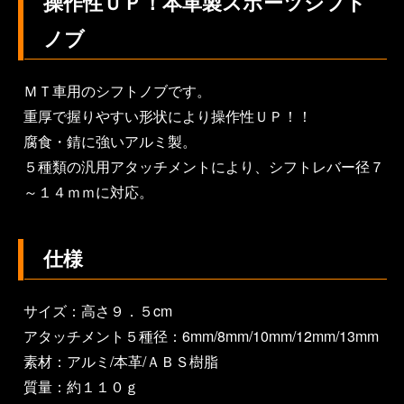
操作性ＵＰ！本革製スポーツシフト
ノブ
ＭＴ車用のシフトノブです。
重厚で握りやすい形状により操作性ＵＰ！！
腐食・錆に強いアルミ製。
５種類の汎用アタッチメントにより、シフトレバー径７
～１４ｍｍに対応。
仕様
サイズ：高さ９．５cm
アタッチメント５種径：6mm/8mm/10mm/12mm/13mm
素材：アルミ/本革/ＡＢＳ樹脂
質量：約１１０ｇ