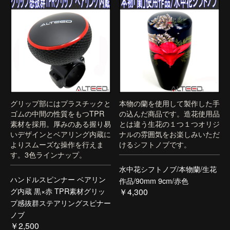
グリップ部にはプラスチックと
本物の蘭を使用して製作した手
ゴムの中間の性質をもつTPR
の込んだ商品です。造花使用品
素材を採用。厚みのある握り易
とは違う生花の１つ１つオリジ
いデザインとベアリング内蔵に
ナルの雰囲気をお楽しみいただ
よりスムーズな操作を行えま
けるシフトノブです。
す。3色ラインナップ。
水中花シフトノブ/本物蘭/生花
ハンドルスピンナー ベアリン
作品/90mm 9cm/赤色
グ内蔵 黒×赤 TPR素材グリッ
￥4,300
プ感抜群ステアリングスピナー
ノブ
￥2,500