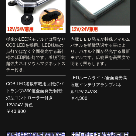
従来のLED球モデルとは異なり
内蔵ＬＥＤ発光が特殊フィルム
COB LEDを採用。LED球毎の
パネルを拡散透過する事によ
点灯ではなく全面発光する新仕
り、パネル全面が発光する最新
様のLED回転灯です。着脱可能
モデルです。広範囲を高照度で
超強力ネオジウムマグネットス
明るく照らします。
テー付き。
LEDルームライト/全面発光高
COB LED搭載車載用回転灯パ
照度インテリアランプパネ
トランプ/360度全面発光/回転
ル/12V-24V/S
灯型コントローラー付き
￥4,300
12V/24V 黄色
￥43,800