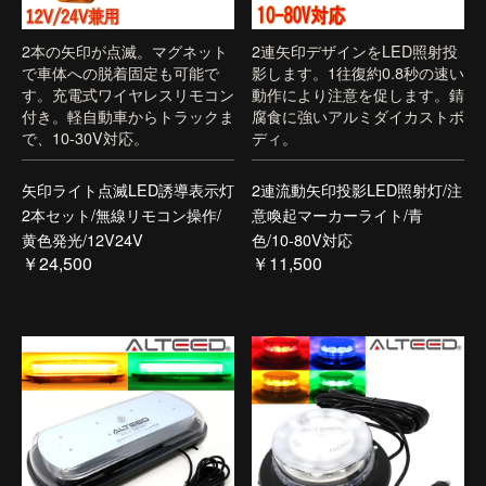
2本の矢印が点滅。マグネット
2連矢印デザインをLED照射投
で車体への脱着固定も可能で
影します。1往復約0.8秒の速い
す。充電式ワイヤレスリモコン
動作により注意を促します。錆
付き。軽自動車からトラックま
腐食に強いアルミダイカストボ
で、10-30V対応。
ディ。
矢印ライト点滅LED誘導表示灯
2連流動矢印投影LED照射灯/注
2本セット/無線リモコン操作/
意喚起マーカーライト/青
黄色発光/12V24V
色/10-80V対応
￥24,500
￥11,500