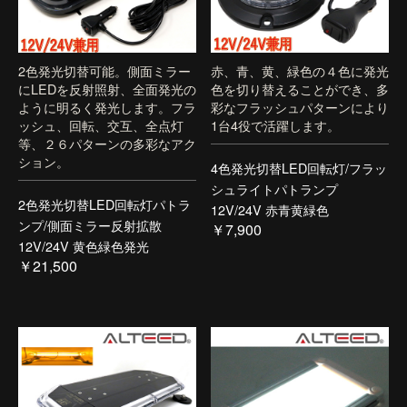
2色発光切替可能。側面ミラー
赤、青、黄、緑色の４色に発光
にLEDを反射照射、全面発光の
色を切り替えることができ、多
ように明るく発光します。フラ
彩なフラッシュパターンにより
ッシュ、回転、交互、全点灯
1台4役で活躍します。
等、２６パターンの多彩なアク
ション。
4色発光切替LED回転灯/フラッ
シュライトパトランプ
2色発光切替LED回転灯パトラ
12V/24V 赤青黄緑色
ンプ/側面ミラー反射拡散
￥7,900
12V/24V 黄色緑色発光
￥21,500