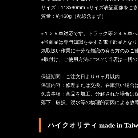
サイズ：113x60mm ※サイズ表記画像をご
質量：約160g（配線含まず）
※１２Ｖ車対応です。トラック等２４Ｖ車
※当商品は専門知識を要する電子部品とな
気取扱い作業に十分な知識の有る方のみご
※取付け、ご使用方法について当店は一切
保証期間：ご注文日より６ヶ月以内
保証内容：修理または交換。在庫無い場合
免責事項：商品を加工、分解された場合は
落下、破損、浸水等の物理的要因による故
ハイクオリティ made in Taiw