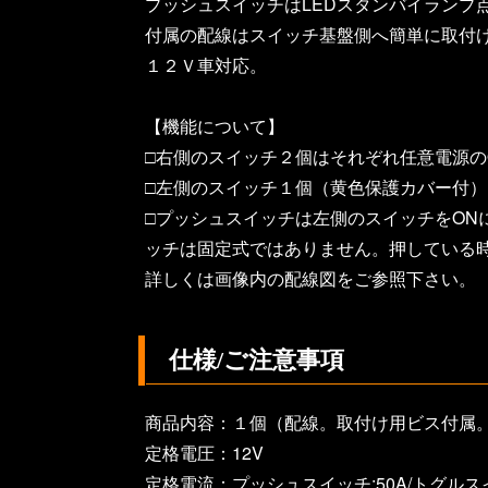
プッシュスイッチはLEDスタンバイランプ
付属の配線はスイッチ基盤側へ簡単に取付
１２Ｖ車対応。
【機能について】
□右側のスイッチ２個はそれぞれ任意電源のO
□左側のスイッチ１個（黄色保護カバー付）は
□プッシュスイッチは左側のスイッチをON
ッチは固定式ではありません。押している
詳しくは画像内の配線図をご参照下さい。
仕様/ご注意事項
商品内容：１個（配線。取付け用ビス付属
定格電圧：12V
定格電流：プッシュスイッチ:50A/トグルス