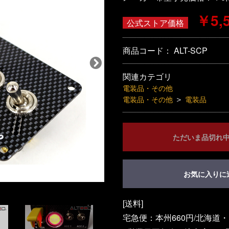
￥5,
公式ストア価格
商品コード：
ALT-SCP
関連カテゴリ
電装品・その他
＞
電装品・その他
電装品
ただいま品切れ
お気に入りに
[送料]
宅急便：本州660円/北海道・