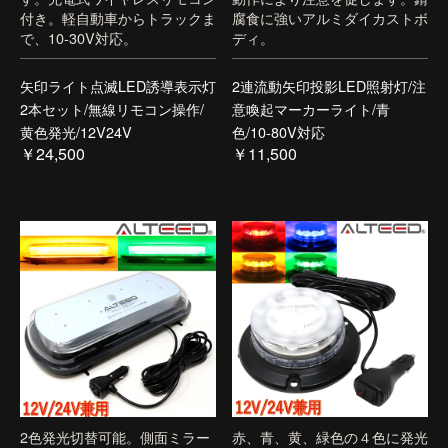
付き。軽自動車からトラックま
腐食に強いアルミダイカストボ
で、10-30V対応。
ディ。
矢印ライト点滅LED誘導表示灯
2連流動矢印投影LED照射灯/注
2本セット/無線リモコン操作/
意喚起マーカーライト/青
黄色発光/12V24V
色/10-80V対応
￥24,500
￥11,500
2色発光切替可能。側面ミラー
赤、青、黄、緑色の４色に発光