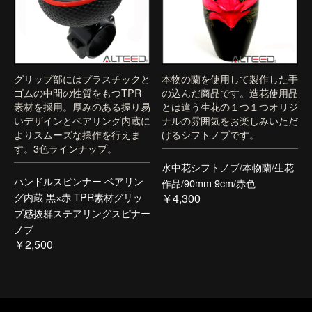
グリップ部にはプラスチックと
本物の蘭を使用して製作した手
ゴムの中間の性質をもつTPR
の込んだ商品です。造花使用品
素材を採用。厚みのある握り易
とは違う生花の１つ１つオリジ
いデザインとベアリング内蔵に
ナルの雰囲気をお楽しみいただ
よりスムーズな操作を行えま
けるシフトノブです。
す。3色ラインナップ。
水中花シフトノブ/本物蘭/生花
ハンドルスピンナー ベアリン
作品/90mm 9cm/赤色
グ内蔵 黒×赤 TPR素材グリッ
￥4,300
プ感抜群ステアリングスピナー
ノブ
￥2,500