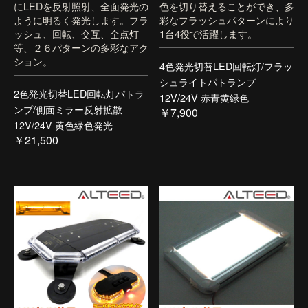
にLEDを反射照射、全面発光の
色を切り替えることができ、多
ように明るく発光します。フラ
彩なフラッシュパターンにより
ッシュ、回転、交互、全点灯
1台4役で活躍します。
等、２６パターンの多彩なアク
ション。
4色発光切替LED回転灯/フラッ
シュライトパトランプ
2色発光切替LED回転灯パトラ
12V/24V 赤青黄緑色
ンプ/側面ミラー反射拡散
￥7,900
12V/24V 黄色緑色発光
￥21,500