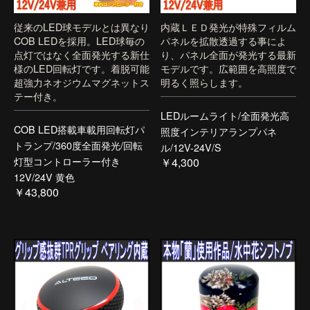
従来のLED球モデルとは異なり
内蔵ＬＥＤ発光が特殊フィルム
COB LEDを採用。LED球毎の
パネルを拡散透過する事によ
点灯ではなく全面発光する新仕
り、パネル全面が発光する最新
様のLED回転灯です。着脱可能
モデルです。広範囲を高照度で
超強力ネオジウムマグネットス
明るく照らします。
テー付き。
LEDルームライト/全面発光高
COB LED搭載車載用回転灯パ
照度インテリアランプパネ
トランプ/360度全面発光/回転
ル/12V-24V/S
灯型コントローラー付き
￥4,300
12V/24V 黄色
￥43,800