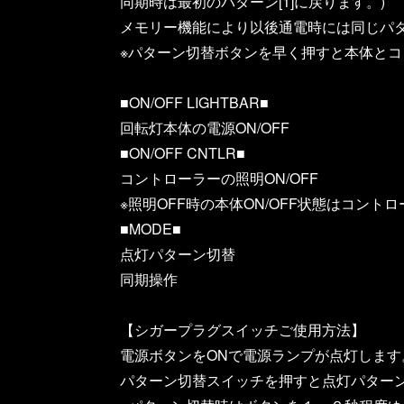
同期時は最初のパターン[1]に戻ります。)
メモリー機能により以後通電時には同じパ
※パターン切替ボタンを早く押すと本体とコ
■ON/OFF LIGHTBAR■
回転灯本体の電源ON/OFF
■ON/OFF CNTLR■
コントローラーの照明ON/OFF
※照明OFF時の本体ON/OFF状態はコン
■MODE■
点灯パターン切替
同期操作
【シガープラグスイッチご使用方法】
電源ボタンをONで電源ランプが点灯します
パターン切替スイッチを押すと点灯パター