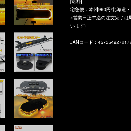
[送料]
宅急便：本州990円/北海道・四
※営業日正午迄の注文完了は
います)
JANコード：457354927217