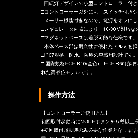
□回転灯デザインの小型コントローラー付き
□コントローラー以外にも、スイッチ付き
□メモリー機能付きなので、電源をオフに
□レギュレータ内蔵により、10-30Ｖ対
□マグネットベースは着脱可能な仕様です
□本体ベース部は耐久性に優れたアルミを
□IP67規格、防水、防塵の車載用設計です。
□ 国際規格ECE R10(全色)、ECE R65(赤
れた高品位モデルです。
操作方法
【コントローラーご使用方法】
初回取付起動時にMODEボタンを５秒以上
※初回取付起動時のみ必要な作業となりま