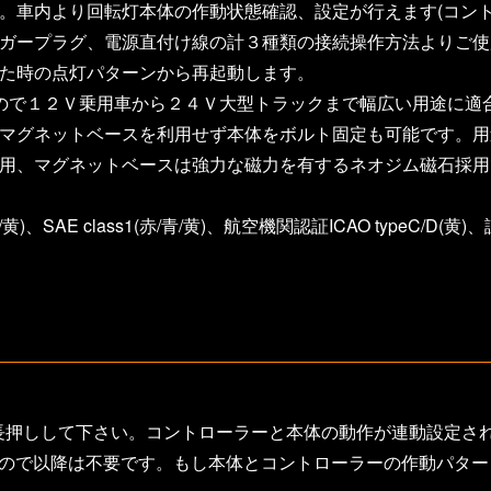
。車内より回転灯本体の作動状態確認、設定が行えます(コント
シガープラグ、電源直付け線の計３種類の接続操作方法よりご
した時の点灯パターンから再起動します。
応なので１２Ｖ乗用車から２４Ｖ大型トラックまで幅広い用途に適
。マグネットベースを利用せず本体をボルト固定も可能です。
採用、マグネットベースは強力な磁力を有するネオジム磁石採用
/青/黄)、SAE class1(赤/青/黄)、航空機関認証ICAO typ
長押しして下さい。コントローラーと本体の動作が連動設定さ
すので以降は不要です。もし本体とコントローラーの作動パタ