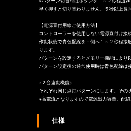
※パターン切替時はボタンを１～２秒程度
早く押すと切り替わりません。５秒以上長押
【電源直付用線ご使用方法】
コントローラーを使用しない電源直付け接
作動状態で青色配線を＋側へ１～２秒程接触
ります。
パターンを設定するとメモリー機能により
パターン設定後の通常使用時は青色配線は
<２台連動機能>
それぞれ同じ点灯パターンにします。その
※高電流となりますので電源出力容量、配
仕様