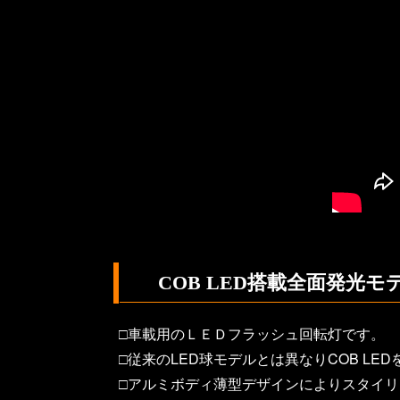
COB LED搭載全面発光モ
□車載用のＬＥＤフラッシュ回転灯です。
□従来のLED球モデルとは異なりCOB L
□アルミボディ薄型デザインによりスタイ