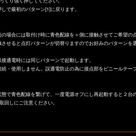
ゆっくり強く押してください。
しで最初のパターン[1]に戻ります。
続の場合には取付け時に青色配線を＋側に接触させてご希望の
させると点灯パターンが切替りますのでお好みのパターンを選ん
以後通電時には同じパターンで起動します。
接続・使用しません。誤通電防止の為に接点部をビニールテー
状態で青色配線を繋げて、一度電源オフにし再起動すると２台
線取回しにご注意ください。