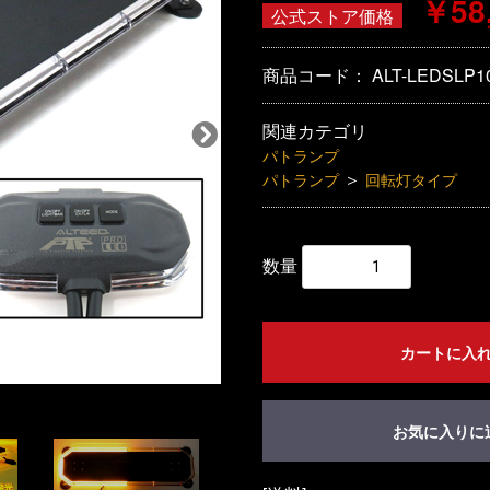
￥58
公式ストア価格
商品コード：
ALT-LEDSLP1
関連カテゴリ
パトランプ
＞
パトランプ
回転灯タイプ
数量
カートに入
お気に入りに