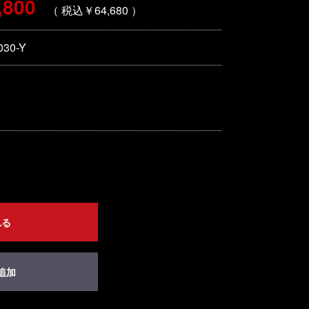
,800
（ 税込￥64,680 ）
030-Y
れる
追加