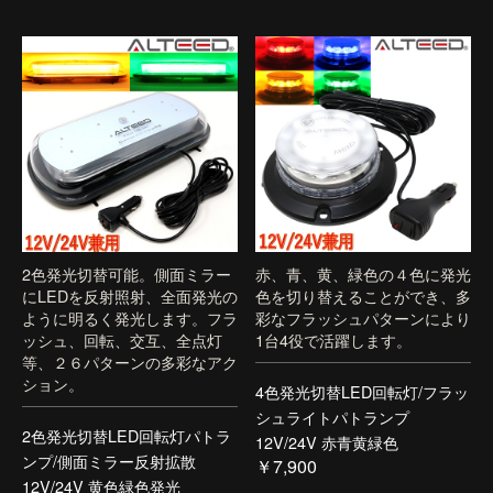
2色発光切替可能。側面ミラー
赤、青、黄、緑色の４色に発光
にLEDを反射照射、全面発光の
色を切り替えることができ、多
ように明るく発光します。フラ
彩なフラッシュパターンにより
ッシュ、回転、交互、全点灯
1台4役で活躍します。
等、２６パターンの多彩なアク
ション。
4色発光切替LED回転灯/フラッ
シュライトパトランプ
2色発光切替LED回転灯パトラ
12V/24V 赤青黄緑色
ンプ/側面ミラー反射拡散
￥7,900
12V/24V 黄色緑色発光