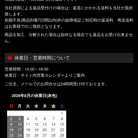
当社原因による返品受付けの場合は、返送にかかわる送料を当社が負担
致します。
初期不良(商品到着7日間以内)外の故障保証ご対応時の返送料、再送送料
はお客様でのご負担となります。
商品を加工、分解された場合は如何なる場合でも返品をお受け出来ませ
ん。
休業日・営業時間について
営業時間：10:00～16:00
休業日：サイト内営業カレンダーよりご案内
ご注文、メールでのお問合せは24時間受け付ております。
2026年8月の休業日(灰色)
日
月
火
水
木
金
土
1
2
3
4
5
6
7
8
9
10
11
12
13
14
15
16
17
18
19
20
21
22
23
24
25
26
27
28
29