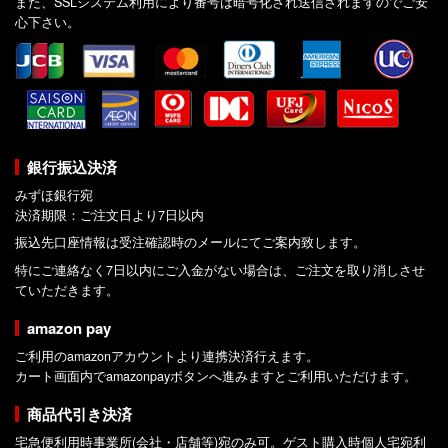
また、SSLシステム利用により番号は暗号化され送信されますのでご安
心下さい。
銀行振込決済
みずほ銀行宛
決済期限：ご注文日より7日以内
振込先口座情報は受注確認時のメールにてご案内致します。
特にご連絡なく7日以内にご入金がない場合は、ご注文を取り消しさせ
ていただきます。
amazon pay
ご利用のamazonアカウントより連携決済行えます。
カート画面内でamazonpayボタンへ進みますとご利用いただけます。
商品代引き決済
宅急便利用時事業所(会社・店舗等)宛のみ可。ゲスト購入時個人宅宛利