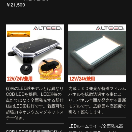
￥21,500
従来のLED球モデルとは異なり
内蔵ＬＥＤ発光が特殊フィルム
COB LEDを採用。LED球毎の
パネルを拡散透過する事によ
点灯ではなく全面発光する新仕
り、パネル全面が発光する最新
様のLED回転灯です。着脱可能
モデルです。広範囲を高照度で
超強力ネオジウムマグネットス
明るく照らします。
テー付き。
LEDルームライト/全面発光高
COB LED搭載車載用回転灯パ