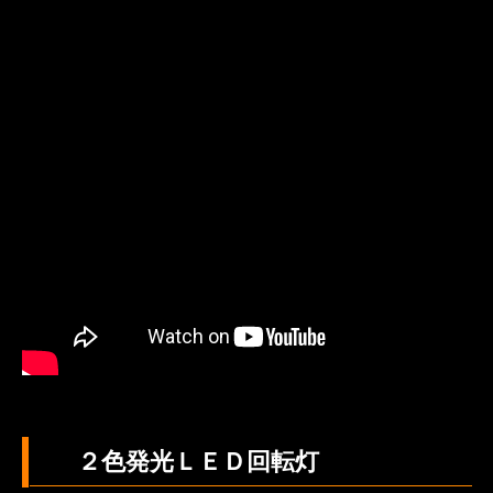
２色発光ＬＥＤ回転灯