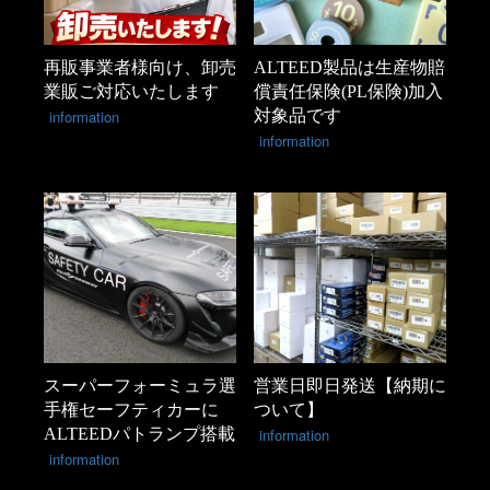
再販事業者様向け、卸売
ALTEED製品は生産物賠
業販ご対応いたします
償責任保険(PL保険)加入
information
対象品です
information
スーパーフォーミュラ選
営業日即日発送【納期に
手権セーフティカーに
ついて】
ALTEEDパトランプ搭載
information
information