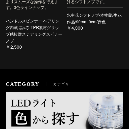
よりスムーズな操作を行えま
けるシフトノブです。
す。3色ラインナップ。
水中花シフトノブ/本物蘭/生花
ハンドルスピンナー ベアリン
作品/90mm 9cm/赤色
グ内蔵 黒×赤 TPR素材グリッ
￥4,300
プ感抜群ステアリングスピナー
ノブ
￥2,500
CATEGORY
カテゴリ