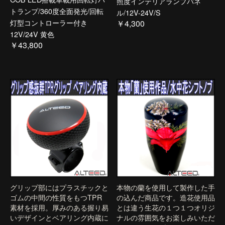
照度インテリアランプパネ
トランプ/360度全面発光/回転
ル/12V-24V/S
灯型コントローラー付き
￥4,300
12V/24V 黄色
￥43,800
グリップ部にはプラスチックと
本物の蘭を使用して製作した手
ゴムの中間の性質をもつTPR
の込んだ商品です。造花使用品
素材を採用。厚みのある握り易
とは違う生花の１つ１つオリジ
いデザインとベアリング内蔵に
ナルの雰囲気をお楽しみいただ