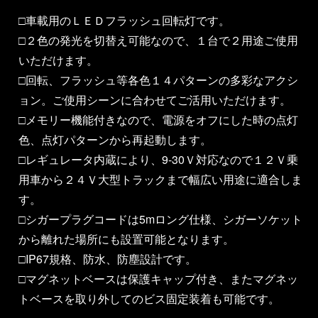
□車載用のＬＥＤフラッシュ回転灯です。
□２色の発光を切替え可能なので、１台で２用途ご使用
いただけます。
□回転、フラッシュ等各色１４パターンの多彩なアクシ
ョン。ご使用シーンに合わせてご活用いただけます。
□メモリー機能付きなので、電源をオフにした時の点灯
色、点灯パターンから再起動します。
□レギュレータ内蔵により、9-30Ｖ対応なので１２Ｖ乗
用車から２４Ｖ大型トラックまで幅広い用途に適合しま
す。
□シガープラグコードは5mロング仕様、シガーソケット
から離れた場所にも設置可能となります。
□IP67規格、防水、防塵設計です。
□マグネットベースは保護キャップ付き、またマグネッ
トベースを取り外してのビス固定装着も可能です。