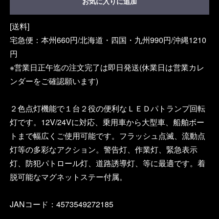
お気に入りに追加
[送料]
宅急便：本州660円/北海道・四国・九州990円/沖縄1210
円
※営業日正午迄の注文完了は即日発送(休業日は営業カレ
ンダーをご確認願います)
２色点灯機能で１台２役の便利なＬＥＤパトランプ回転
灯です。12V/24Vに対応、乗用車から大型車、船舶ボー
トまで幅広くご使用可能です。フラッシュ点滅、流動点
灯等の多彩なアクション。警告灯、作業灯、緊急表示
灯、防犯パトロール灯、道路誘導灯、等に最適です。着
脱可能なマグネットステー付属。
JANコード：4573549272185