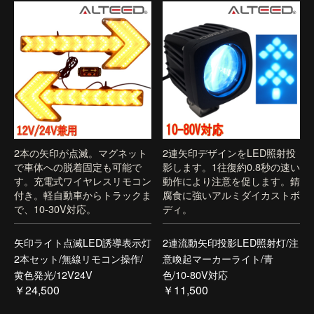
2本の矢印が点滅。マグネット
2連矢印デザインをLED照射投
で車体への脱着固定も可能で
影します。1往復約0.8秒の速い
す。充電式ワイヤレスリモコン
動作により注意を促します。錆
付き。軽自動車からトラックま
腐食に強いアルミダイカストボ
で、10-30V対応。
ディ。
矢印ライト点滅LED誘導表示灯
2連流動矢印投影LED照射灯/注
2本セット/無線リモコン操作/
意喚起マーカーライト/青
黄色発光/12V24V
色/10-80V対応
￥24,500
￥11,500