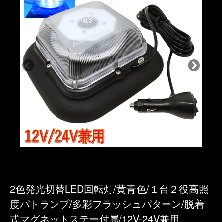
2色発光切替LED回転灯/黄青色/１台２役高照
度パトランプ/多彩フラッシュパターン/脱着
式マグネットステー付属/12V-24V兼用