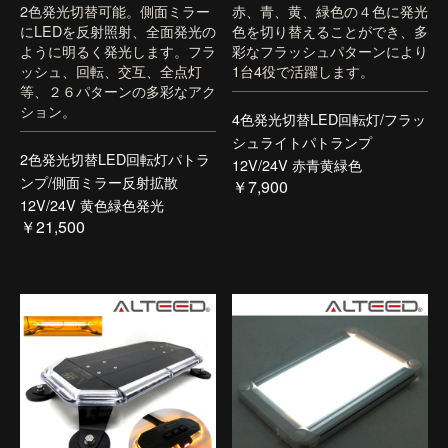
2色発光切替可能。側面ミラー
赤、青、黄、緑色の４色に発光
にLEDを反射照射、全面発光の
色を切り替えることができ、多
ように明るく発光します。フラ
彩なフラッシュパターンにより
ッシュ、回転、交互、全点灯
1台4役で活躍します。
等、２６パターンの多彩なアク
ション。
4色発光切替LED回転灯/フラッ
シュライトパトランプ
2色発光切替LED回転灯パトラ
12V/24V 赤青黄緑色
ンプ/側面ミラー反射拡散
￥7,900
12V/24V 黄色緑色発光
￥21,500