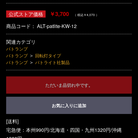
￥3,700
公式ストア価格
（ 税込￥4,070 ）
商品コード：
ALT-patlite-KW-12
関連カテゴリ
パトランプ
＞
パトランプ
回転灯タイプ
＞
パトランプ
パトライト社製品
ただいま品切れ中です。
お気に入りに追加
[送料]
宅急便：本州990円/北海道・四国・九州1320円/沖縄