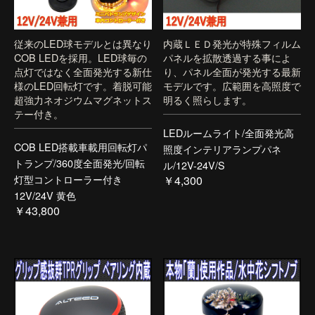
従来のLED球モデルとは異なり
内蔵ＬＥＤ発光が特殊フィルム
COB LEDを採用。LED球毎の
パネルを拡散透過する事によ
点灯ではなく全面発光する新仕
り、パネル全面が発光する最新
様のLED回転灯です。着脱可能
モデルです。広範囲を高照度で
超強力ネオジウムマグネットス
明るく照らします。
テー付き。
LEDルームライト/全面発光高
COB LED搭載車載用回転灯パ
照度インテリアランプパネ
トランプ/360度全面発光/回転
ル/12V-24V/S
灯型コントローラー付き
￥4,300
12V/24V 黄色
￥43,800