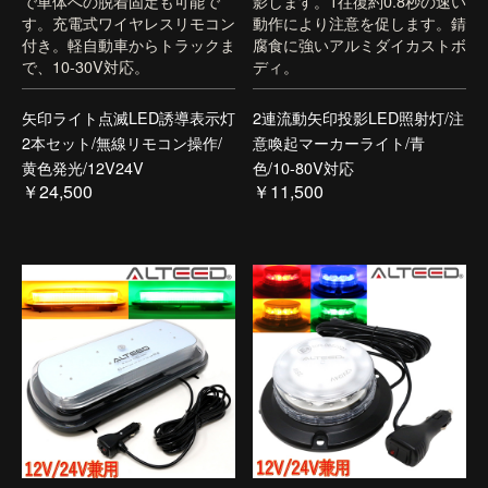
で車体への脱着固定も可能で
影します。1往復約0.8秒の速い
す。充電式ワイヤレスリモコン
動作により注意を促します。錆
付き。軽自動車からトラックま
腐食に強いアルミダイカストボ
で、10-30V対応。
ディ。
矢印ライト点滅LED誘導表示灯
2連流動矢印投影LED照射灯/注
2本セット/無線リモコン操作/
意喚起マーカーライト/青
黄色発光/12V24V
色/10-80V対応
￥24,500
￥11,500