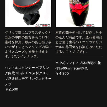
グリップ部にはプラスチックと
本物の蘭を使用して製作した手
ゴムの中間の性質をもつTPR
の込んだ商品です。造花使用品
素材を採用。厚みのある握り易
とは違う生花の１つ１つオリジ
いデザインとベアリング内蔵に
ナルの雰囲気をお楽しみいただ
よりスムーズな操作を行えま
けるシフトノブです。
す。3色ラインナップ。
水中花シフトノブ/本物蘭/生花
ハンドルスピンナー ベアリン
作品/90mm 9cm/赤色
グ内蔵 黒×赤 TPR素材グリッ
￥4,300
プ感抜群ステアリングスピナー
ノブ
￥2,500