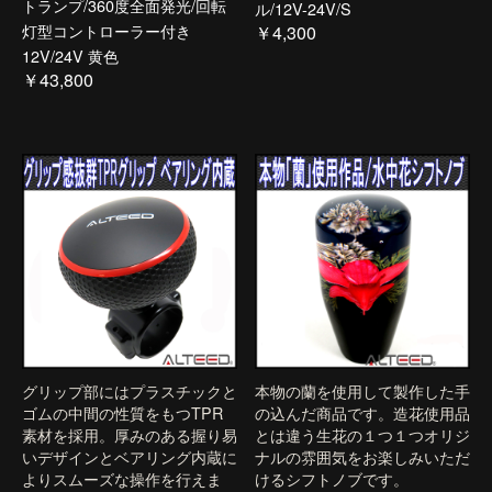
トランプ/360度全面発光/回転
ル/12V-24V/S
灯型コントローラー付き
￥4,300
12V/24V 黄色
￥43,800
グリップ部にはプラスチックと
本物の蘭を使用して製作した手
ゴムの中間の性質をもつTPR
の込んだ商品です。造花使用品
素材を採用。厚みのある握り易
とは違う生花の１つ１つオリジ
いデザインとベアリング内蔵に
ナルの雰囲気をお楽しみいただ
よりスムーズな操作を行えま
けるシフトノブです。