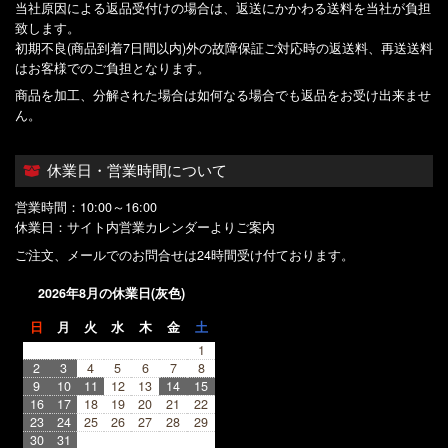
当社原因による返品受付けの場合は、返送にかかわる送料を当社が負担
致します。
初期不良(商品到着7日間以内)外の故障保証ご対応時の返送料、再送送料
はお客様でのご負担となります。
商品を加工、分解された場合は如何なる場合でも返品をお受け出来ませ
ん。
休業日・営業時間について
営業時間：10:00～16:00
休業日：サイト内営業カレンダーよりご案内
ご注文、メールでのお問合せは24時間受け付ております。
2026年8月の休業日(灰色)
日
月
火
水
木
金
土
1
2
3
4
5
6
7
8
9
10
11
12
13
14
15
16
17
18
19
20
21
22
23
24
25
26
27
28
29
30
31