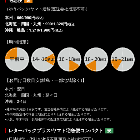
宅急便
速
（ゆうパック/ヤマト運輸(運送会社指定不可)）
本州：660/990円
(税込)
北海道・四国・九州：990/1,320円
(税込)
沖縄・離島：1,210/1,980円
(税込)
【時間指定】
【お届け日数目安(離島・一部地域除く)】
本州：翌日
北海道・四国・九州：翌々日
沖縄：2-4日
※通常時のお届け目安です。運送会社事情により遅延する場合があります。
※午前着指定付の場合は地区により1日遅れる場合があります。
※天災、年末年始・長期連休等の配送繁忙期により遅延する場合があります。
レターパックプラス/ヤマト宅急便コンパクト
安
（日時指定・代引き決済不可/運送会社指定不可）