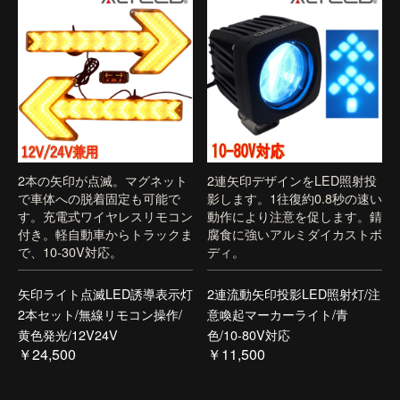
2本の矢印が点滅。マグネット
2連矢印デザインをLED照射投
で車体への脱着固定も可能で
影します。1往復約0.8秒の速い
す。充電式ワイヤレスリモコン
動作により注意を促します。錆
付き。軽自動車からトラックま
腐食に強いアルミダイカストボ
で、10-30V対応。
ディ。
矢印ライト点滅LED誘導表示灯
2連流動矢印投影LED照射灯/注
2本セット/無線リモコン操作/
意喚起マーカーライト/青
黄色発光/12V24V
色/10-80V対応
￥24,500
￥11,500