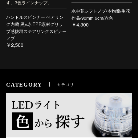
す。3色ラインナップ。
水中花シフトノブ/本物蘭/生花
ハンドルスピンナー ベアリン
作品/90mm 9cm/赤色
グ内蔵 黒×赤 TPR素材グリッ
￥4,300
プ感抜群ステアリングスピナー
ノブ
￥2,500
CATEGORY
カテゴリ