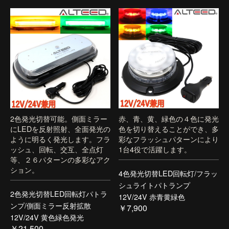
2色発光切替可能。側面ミラー
赤、青、黄、緑色の４色に発光
にLEDを反射照射、全面発光の
色を切り替えることができ、多
ように明るく発光します。フラ
彩なフラッシュパターンにより
ッシュ、回転、交互、全点灯
1台4役で活躍します。
等、２６パターンの多彩なアク
ション。
4色発光切替LED回転灯/フラッ
シュライトパトランプ
2色発光切替LED回転灯パトラ
12V/24V 赤青黄緑色
ンプ/側面ミラー反射拡散
￥7,900
12V/24V 黄色緑色発光
￥21,500