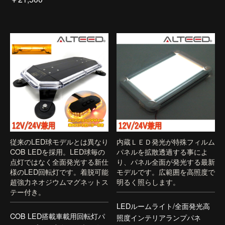
従来のLED球モデルとは異なり
内蔵ＬＥＤ発光が特殊フィルム
COB LEDを採用。LED球毎の
パネルを拡散透過する事によ
点灯ではなく全面発光する新仕
り、パネル全面が発光する最新
様のLED回転灯です。着脱可能
モデルです。広範囲を高照度で
超強力ネオジウムマグネットス
明るく照らします。
テー付き。
LEDルームライト/全面発光高
COB LED搭載車載用回転灯パ
照度インテリアランプパネ