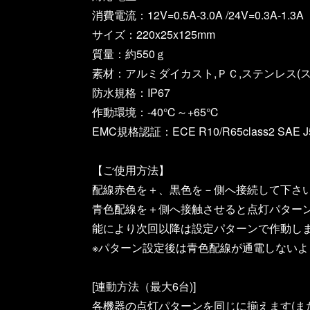
消費電流：12V=0.5A-3.0A /24V=0.3A-1.3A
サイズ：220x25x125mm
質量：約550ｇ
素材：アルミダイカスト,ＰＣ,ステンレス(ス
防水規格：IP67
作動環境：-40℃～+65℃
EMC規格認証：ECE R10/R65class2 SAE J57
【ご使用方法】
配線赤色を＋、黒色を－側へ接続して下さ
青色配線を＋側へ接触させると点灯パター
能により次回以降は設定パターンで作動し
※パターン設定後は青色配線が通電しないよ
[連動方法（最大6台)]
各機器の点灯パターンを同じに揃えます(ま