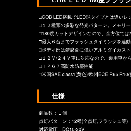
COB ＬＥＤ 180度フラッ
□COB LED搭載でLED球タイプとは違い
□１２種類の多彩な発光パターン。メモリ
□180度カットデザインなので、全方位で
□最大６台までフラッシュタイミングを連動
□ボディ部は錆腐食に強いアルミダイカスト
□１２Ｖ/２４Ｖ車に対応なので、乗用車か
□ＩＰ６７高防水防塵性能
□米国SAE class1(黄色)/欧州ECE R
仕様
商品数：１個
点灯パターン：12種(全点灯,フラッシュ等)
対応電圧：DC10-30V