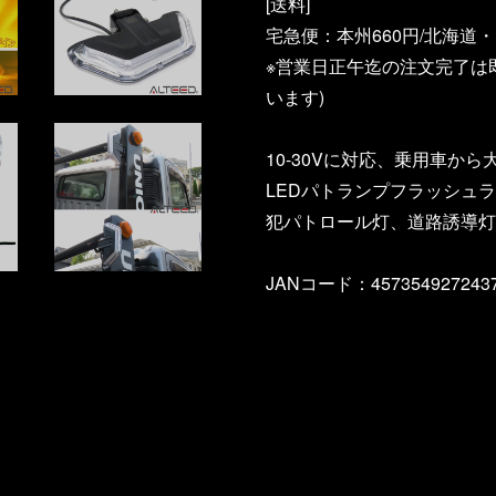
[送料]
宅急便：本州660円/北海道・
※営業日正午迄の注文完了は
います)
10-30Vに対応、乗用車か
LEDパトランプフラッシュ
犯パトロール灯、道路誘導灯
JANコード：457354927243