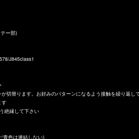
テー部)
8/J845class1
い
ンが切替ります。お好みのパターンになるよう接触を繰り返し
ます
う絶縁して下さい
だ青色は連結しない)