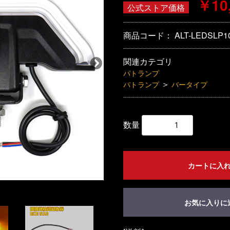
￥10
公式ストア価格
商品コード：
ALT-LEDSLP1
関連カテゴリ
パトランプ
＞
パトランプ
バータイプ
数量
カートに入
お気に入りに