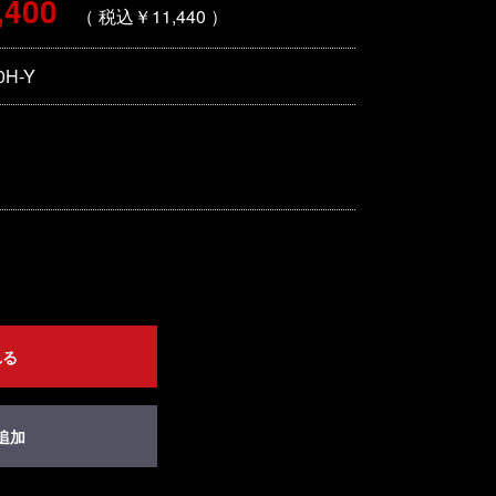
,400
（ 税込￥11,440 ）
0H-Y
れる
追加