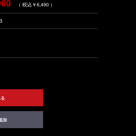
900
（ 税込￥6,490 ）
B
れる
追加