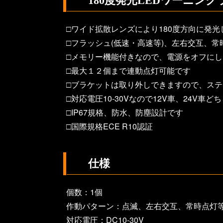
180度発光LEDワーニング
□ワイド拡散レンズにより180度方向に発光
□フラッシュ(低速・高速等)、左右交互、
□メモリー機能付きなので、電源をオフに
□最大１２個まで連動点灯可能です
□ブラケットは取り外しできますので、ス
□対応電圧10-30Vなので12V車、24V車
□IP67規格、防水、防塵設計です
□国際規格ECE R10認証
仕様
個数：1個
作動パターン：点滅、左右交互、常時点灯
対応電圧：DC10-30V