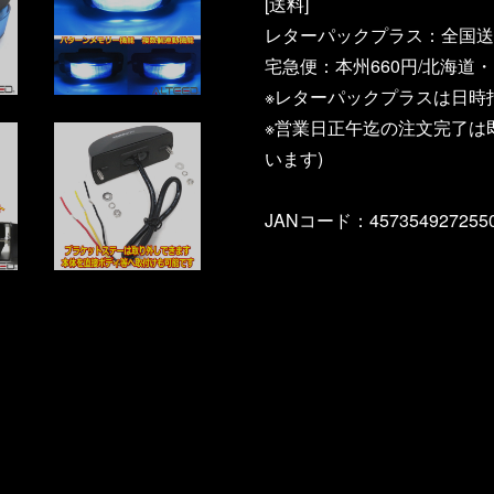
[送料]
レターパックプラス：全国送料
宅急便：本州660円/北海道・
※レターパックプラスは日時
※営業日正午迄の注文完了は
います)
JANコード：457354927255