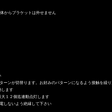
) ※本体からブラケットは外せません
い
パターンが切替ります。お好みのパターンになるよう接触を繰
動します
最大１２個迄連動点灯します
通電しないよう絶縁して下さい