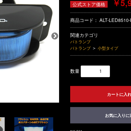
￥5,
公式ストア価格
商品コード：
ALT-LED8510-
関連カテゴリ
パトランプ
＞
パトランプ
小型タイプ
数量
カートに入
お気に入りに