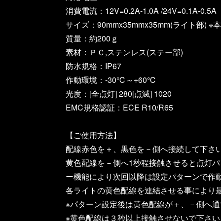
消費電流：12V=0.2A-1.0A /24V=0.1A-0.5A
サイズ：90mmx35mmx35mm(ライト部
質量：約200ｇ
素材：ＰＣ,ステンレス(ステー部)
防水規格：IP67
作動環境：-30℃～+60℃
光度：[全点灯] 280[点滅] 1020
EMC規格認証：ECE R10/R65
【ご使用方法】
配線赤色を＋、黒色を－側へ接続して下さ
黄色配線を－側へ1秒程接触させると点灯
ー機能により次回以降は設定パターンで作
各ライトの黄色配線を連結させる事により
※パターン設定後は黄色配線が＋、－側へ
※黄色配線は３秒以上接触させないで下さい