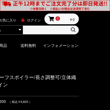
￥0
0
お気に入り
ログイン
商品
送料無料
インフォメーション
ーフスポイラー/長さ調整可/立体織
イン
00
（ 税込￥6,820 ）