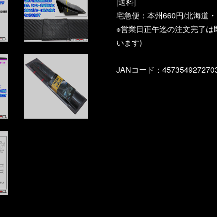
[送料]
宅急便：本州660円/北海道・
※営業日正午迄の注文完了は
います)
JANコード：457354927270