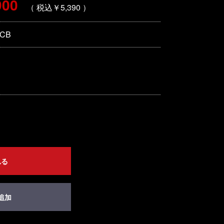
900
（ 税込￥5,390 ）
-CB
れる
追加