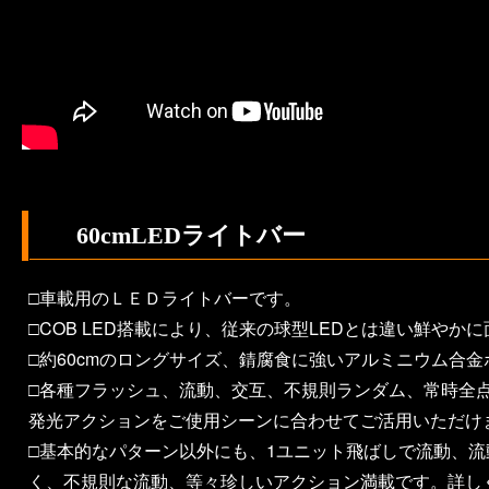
60cmLEDライトバー
□車載用のＬＥＤライトバーです。
□COB LED搭載により、従来の球型LEDとは違い鮮やか
□約60cmのロングサイズ、錆腐食に強いアルミニウム合
□各種フラッシュ、流動、交互、不規則ランダム、常時全点
発光アクションをご使用シーンに合わせてご活用いただけ
□基本的なパターン以外にも、1ユニット飛ばしで流動、
く、不規則な流動、等々珍しいアクション満載です。詳し