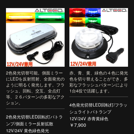
2色発光切替可能。側面ミラー
赤、青、黄、緑色の４色に発光
にLEDを反射照射、全面発光の
色を切り替えることができ、多
ように明るく発光します。フラ
彩なフラッシュパターンにより
ッシュ、回転、交互、全点灯
1台4役で活躍します。
等、２６パターンの多彩なアク
ション。
4色発光切替LED回転灯/フラッ
シュライトパトランプ
2色発光切替LED回転灯パトラ
12V/24V 赤青黄緑色
ンプ/側面ミラー反射拡散
￥7,900
12V/24V 黄色緑色発光