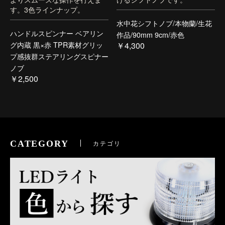
す。3色ラインナップ。
水中花シフトノブ/本物蘭/生花
ハンドルスピンナー ベアリン
作品/90mm 9cm/赤色
グ内蔵 黒×赤 TPR素材グリッ
￥4,300
プ感抜群ステアリングスピナー
ノブ
￥2,500
CATEGORY
カテゴリ