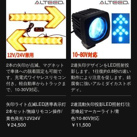
2本の矢印が点滅。マグネット
2連矢印デザインをLED照射投
で車体への脱着固定も可能で
影します。1往復約0.8秒の速い
す。充電式ワイヤレスリモコン
動作により注意を促します。錆
付き。軽自動車からトラックま
腐食に強いアルミダイカストボ
で、10-30V対応。
ディ。
矢印ライト点滅LED誘導表示灯
2連流動矢印投影LED照射灯/注
2本セット/無線リモコン操作/
意喚起マーカーライト/青
黄色発光/12V24V
色/10-80V対応
￥24,500
￥11,500