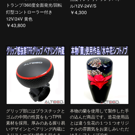
トランプ/360度全面発光/回転
ル/12V-24V/S
灯型コントローラー付き
￥4,300
12V/24V 黄色
￥43,800
グリップ部にはプラスチックと
本物の蘭を使用して製作した手
ゴムの中間の性質をもつTPR
の込んだ商品です。造花使用品
素材を採用。厚みのある握り易
とは違う生花の１つ１つオリジ
いデザインとベアリング内蔵に
ナルの雰囲気をお楽しみいただ
よりスムーズな操作を行えま
けるシフトノブです。