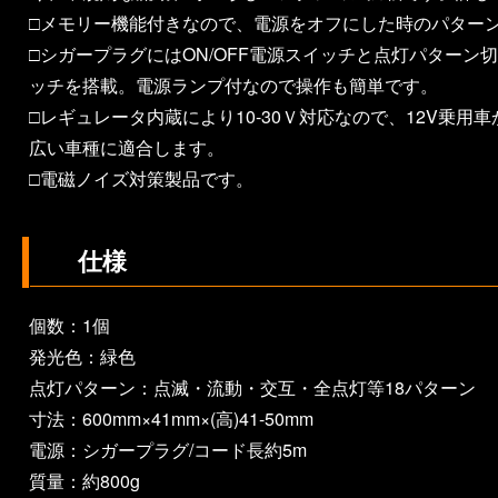
□メモリー機能付きなので、電源をオフにした時のパター
□シガープラグにはON/OFF電源スイッチと点灯パターン
ッチを搭載。電源ランプ付なので操作も簡単です。
□レギュレータ内蔵により10-30Ｖ対応なので、12V乗用
広い車種に適合します。
□電磁ノイズ対策製品です。
仕様
個数：1個
発光色：緑色
点灯パターン：点滅・流動・交互・全点灯等18パターン
寸法：600mm×41mm×(高)41-50mm
電源：シガープラグ/コード長約5m
質量：約800g