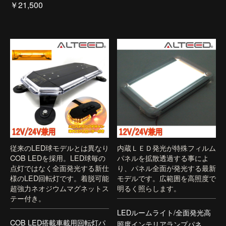
￥21,500
従来のLED球モデルとは異なり
内蔵ＬＥＤ発光が特殊フィルム
COB LEDを採用。LED球毎の
パネルを拡散透過する事によ
点灯ではなく全面発光する新仕
り、パネル全面が発光する最新
様のLED回転灯です。着脱可能
モデルです。広範囲を高照度で
超強力ネオジウムマグネットス
明るく照らします。
テー付き。
LEDルームライト/全面発光高
COB LED搭載車載用回転灯パ
照度インテリアランプパネ