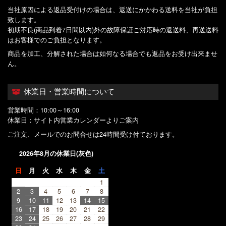
当社原因による返品受付けの場合は、返送にかかわる送料を当社が負担
致します。
初期不良(商品到着7日間以内)外の故障保証ご対応時の返送料、再送送料
はお客様でのご負担となります。
商品を加工、分解された場合は如何なる場合でも返品をお受け出来ませ
ん。
休業日・営業時間について
営業時間：10:00～16:00
休業日：サイト内営業カレンダーよりご案内
ご注文、メールでのお問合せは24時間受け付ております。
2026年8月の休業日(灰色)
日
月
火
水
木
金
土
1
2
3
4
5
6
7
8
9
10
11
12
13
14
15
16
17
18
19
20
21
22
23
24
25
26
27
28
29