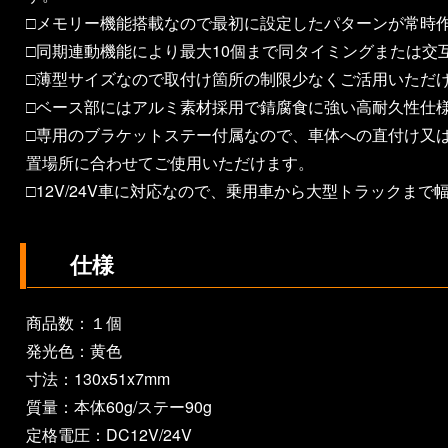
□メモリー機能搭載なので最初に設定したパターンが常時
□同期連動機能により最大10個まで同タイミングまたは交
□薄型サイズなので取付け箇所の制限少なくご活用いただ
□ベース部にはアルミ素材採用で錆腐食に強い高耐久性仕
□専用のブラケットステー付属なので、車体への直付け又
置場所に合わせてご使用いただけます。
□12V/24V車に対応なので、乗用車から大型トラックま
仕様
商品数：１個
発光色：黄色
寸法：130x51x7mm
質量：本体60g/ステー90g
定格電圧：DC12V/24V