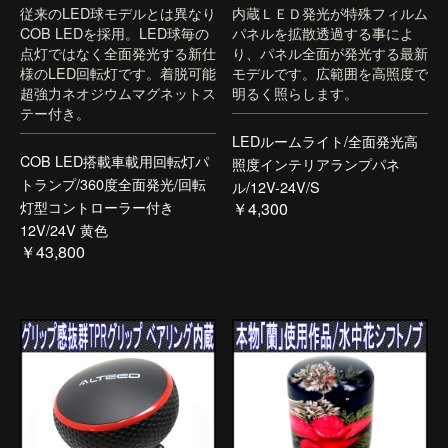
従来のLED球モデルとは異なり
内蔵ＬＥＤ発光が特殊フィルム
COB LEDを採用。LED球毎の
パネルを拡散透過する事によ
点灯ではなく全面発光する新仕
り、パネル全面が発光する最新
様のLED回転灯です。着脱可能
モデルです。広範囲を高照度で
超強力ネオジウムマグネットス
明るく照らします。
テー付き。
LEDルームライト/全面発光高
COB LED搭載車載用回転灯パ
照度インテリアランプパネ
トランプ/360度全面発光/回転
ル/12V-24V/S
灯型コントローラー付き
￥4,300
12V/24V 黄色
￥43,800