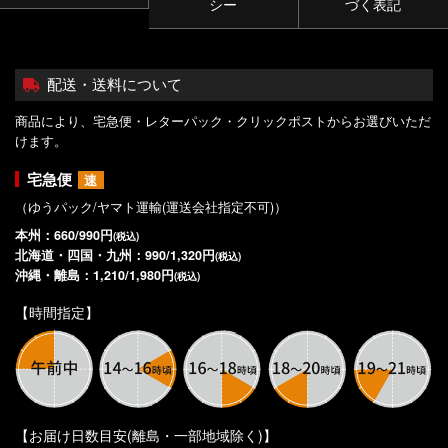
シー
づく表記
配送・送料について
商品により、宅急便・レターパック・クリックポストからお選びいただ
けます。
宅急便
速
（ゆうパック/ヤマト運輸(運送会社指定不可)）
本州：660/990円
(税込)
北海道・四国・九州：990/1,320円
(税込)
沖縄・離島：1,210/1,980円
(税込)
【時間指定】
【お届け日数目安(離島・一部地域除く)】