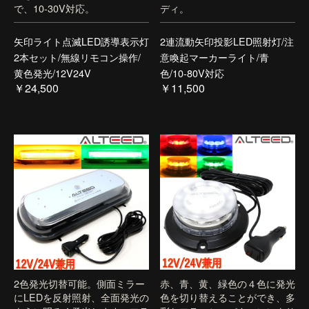
で、10-30V対応。
ディ。
矢印ライト点滅LED誘導表示灯
2連流動矢印投影LED照射灯/注
2本セット/無線リモコン操作/
意喚起マーカーライト/青
黄色発光/12V24V
色/10-80V対応
￥24,500
￥11,500
2色発光切替可能。側面ミラー
赤、青、黄、緑色の４色に発光
にLEDを反射照射、全面発光の
色を切り替えることができ、多