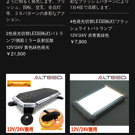
ように明るく発光します。フラ
彩なフラッシュパターンにより
ッシュ、回転、交互、全点灯
1台4役で活躍します。
等、２６パターンの多彩なアク
ション。
4色発光切替LED回転灯/フラッ
シュライトパトランプ
2色発光切替LED回転灯パトラ
12V/24V 赤青黄緑色
ンプ/側面ミラー反射拡散
￥7,900
12V/24V 黄色緑色発光
￥21,500