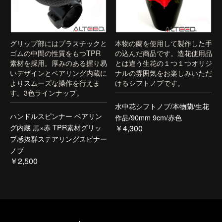
グリップ部にはプラスチックと
本物の蘭を使用して製作した手
ゴムの中間の性質をもつTPR
の込んだ商品です。造花使用品
素材を採用。厚みのある握り易
とは違う生花の１つ１つオリジ
いデザインとベアリング内蔵に
ナルの雰囲気をお楽しみいただ
よりスムーズな操作を行えま
けるシフトノブです。
す。3色ラインナップ。
水中花シフトノブ/本物蘭/生花
ハンドルスピンナー ベアリン
作品/90mm 9cm/赤色
グ内蔵 黒×赤 TPR素材グリッ
￥4,300
プ感抜群ステアリングスピナー
ノブ
￥2,500