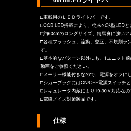
60cmLEDライトバー
□車載用のＬＥＤライトバーです。
□COB LED搭載により、従来の球型LE
□約60cmのロングサイズ、錆腐食に強い
□各種フラッシュ、流動、交互、不規則ラ
す。
□基本的なパターン以外にも、1ユニット
動画をご参照ください。
□メモリー機能付きなので、電源をオフに
□シガープラグにはON/OFF電源スイッ
□レギュレータ内蔵により10-30Ｖ対応な
□電磁ノイズ対策製品です。
仕様