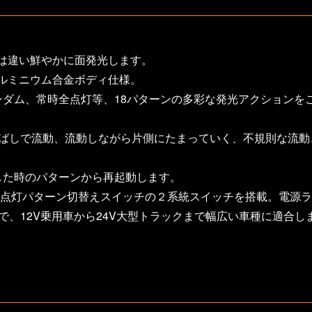
Dとは違い鮮やかに面発光します。
アルミニウム合金ボディ仕様。
ンダム、常時全点灯等、18パターンの多彩な発光アクションを
飛ばしで流動、流動しながら片側にたまっていく、不規則な流
した時のパターンから再起動します。
チと点灯パターン切替えスイッチの２系統スイッチを搭載。電源
ので、12V乗用車から24V大型トラックまで幅広い車種に適合し