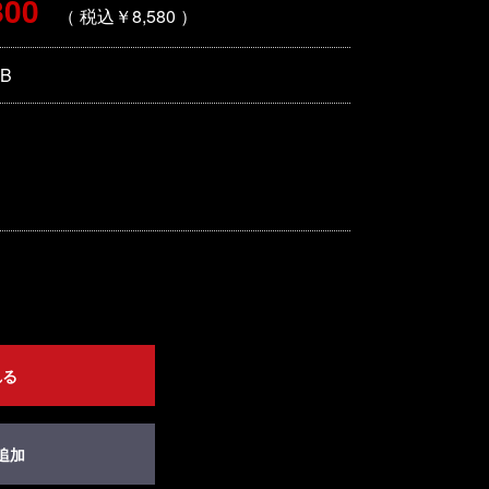
800
（ 税込￥8,580 ）
-B
れる
追加