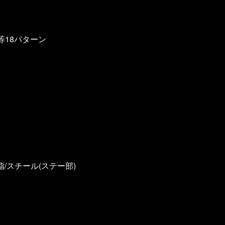
18パターン
脂/スチール(ステー部)