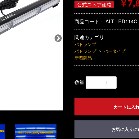
￥7,
公式ストア価格
商品コード：
ALT-LED114C
関連カテゴリ
パトランプ
＞
パトランプ
バータイプ
新着商品
数量
カートに入
お気に入りに