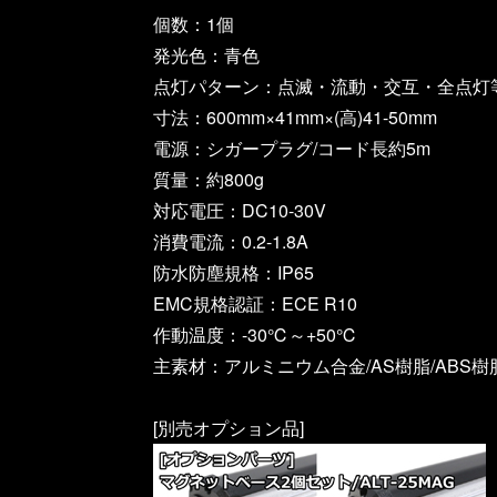
個数：1個
発光色：青色
点灯パターン：点滅・流動・交互・全点灯等
寸法：600mm×41mm×(高)41-50mm
電源：シガープラグ/コード長約5m
質量：約800g
対応電圧：DC10-30V
消費電流：0.2-1.8A
防水防塵規格：IP65
EMC規格認証：ECE R10
作動温度：-30℃～+50℃
主素材：アルミニウム合金/AS樹脂/ABS樹
[別売オプション品]