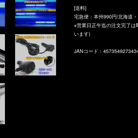
[送料]
宅急便：本州990円/北海道・四
※営業日正午迄の注文完了は
います)
JANコード：457354927343