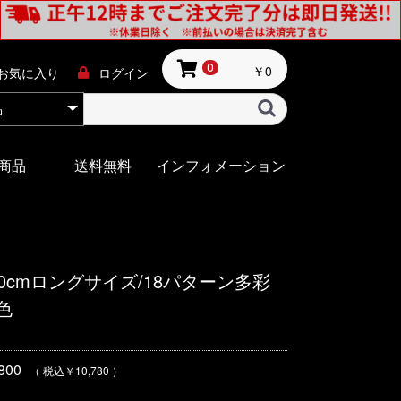
￥0
0
お気に入り
ログイン
商品
送料無料
インフォメーション
60cmロングサイズ/18パターン多彩
色
00
（ 税込￥10,780 ）