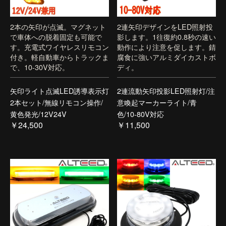
2本の矢印が点滅。マグネット
2連矢印デザインをLED照射投
で車体への脱着固定も可能で
影します。1往復約0.8秒の速い
す。充電式ワイヤレスリモコン
動作により注意を促します。錆
付き。軽自動車からトラックま
腐食に強いアルミダイカストボ
で、10-30V対応。
ディ。
矢印ライト点滅LED誘導表示灯
2連流動矢印投影LED照射灯/注
2本セット/無線リモコン操作/
意喚起マーカーライト/青
黄色発光/12V24V
色/10-80V対応
￥24,500
￥11,500