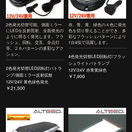
2色発光切替可能。側面ミラー
赤、青、黄、緑色の４色に発光
にLEDを反射照射、全面発光の
色を切り替えることができ、多
ように明るく発光します。フラ
彩なフラッシュパターンにより
ッシュ、回転、交互、全点灯
1台4役で活躍します。
等、２６パターンの多彩なアク
ション。
4色発光切替LED回転灯/フラッ
シュライトパトランプ
2色発光切替LED回転灯パトラ
12V/24V 赤青黄緑色
ンプ/側面ミラー反射拡散
￥7,900
12V/24V 黄色緑色発光
￥21,500