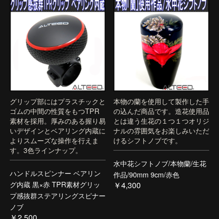
グリップ部にはプラスチックと
本物の蘭を使用して製作した手
ゴムの中間の性質をもつTPR
の込んだ商品です。造花使用品
素材を採用。厚みのある握り易
とは違う生花の１つ１つオリジ
いデザインとベアリング内蔵に
ナルの雰囲気をお楽しみいただ
よりスムーズな操作を行えま
けるシフトノブです。
す。3色ラインナップ。
水中花シフトノブ/本物蘭/生花
ハンドルスピンナー ベアリン
作品/90mm 9cm/赤色
グ内蔵 黒×赤 TPR素材グリッ
￥4,300
プ感抜群ステアリングスピナー
ノブ
￥2,500