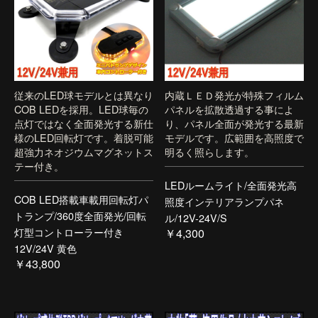
従来のLED球モデルとは異なり
内蔵ＬＥＤ発光が特殊フィルム
COB LEDを採用。LED球毎の
パネルを拡散透過する事によ
点灯ではなく全面発光する新仕
り、パネル全面が発光する最新
様のLED回転灯です。着脱可能
モデルです。広範囲を高照度で
超強力ネオジウムマグネットス
明るく照らします。
テー付き。
LEDルームライト/全面発光高
COB LED搭載車載用回転灯パ
照度インテリアランプパネ
トランプ/360度全面発光/回転
ル/12V-24V/S
灯型コントローラー付き
￥4,300
12V/24V 黄色
￥43,800