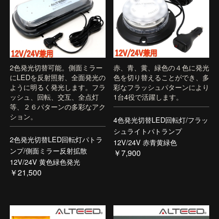
2色発光切替可能。側面ミラー
赤、青、黄、緑色の４色に発光
にLEDを反射照射、全面発光の
色を切り替えることができ、多
ように明るく発光します。フラ
彩なフラッシュパターンにより
ッシュ、回転、交互、全点灯
1台4役で活躍します。
等、２６パターンの多彩なアク
ション。
4色発光切替LED回転灯/フラッ
シュライトパトランプ
2色発光切替LED回転灯パトラ
12V/24V 赤青黄緑色
ンプ/側面ミラー反射拡散
￥7,900
12V/24V 黄色緑色発光
￥21,500