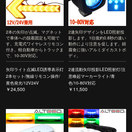
2本の矢印が点滅。マグネット
2連矢印デザインをLED照射投
で車体への脱着固定も可能で
影します。1往復約0.8秒の速い
す。充電式ワイヤレスリモコン
動作により注意を促します。錆
付き。軽自動車からトラックま
腐食に強いアルミダイカストボ
で、10-30V対応。
ディ。
矢印ライト点滅LED誘導表示灯
2連流動矢印投影LED照射灯/注
2本セット/無線リモコン操作/
意喚起マーカーライト/青
黄色発光/12V24V
色/10-80V対応
￥24,500
￥11,500