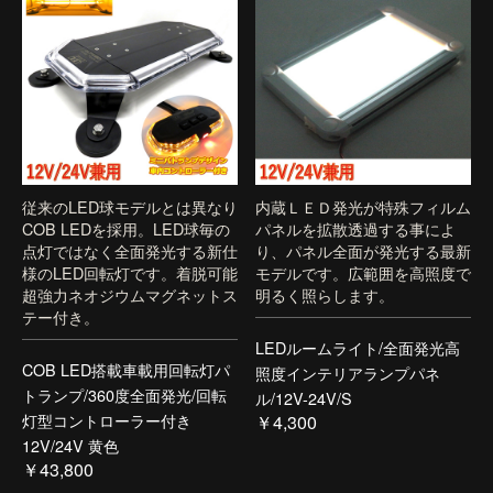
従来のLED球モデルとは異なり
内蔵ＬＥＤ発光が特殊フィルム
COB LEDを採用。LED球毎の
パネルを拡散透過する事によ
点灯ではなく全面発光する新仕
り、パネル全面が発光する最新
様のLED回転灯です。着脱可能
モデルです。広範囲を高照度で
超強力ネオジウムマグネットス
明るく照らします。
テー付き。
LEDルームライト/全面発光高
COB LED搭載車載用回転灯パ
照度インテリアランプパネ
トランプ/360度全面発光/回転
ル/12V-24V/S
灯型コントローラー付き
￥4,300
12V/24V 黄色
￥43,800