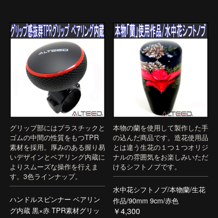
グリップ部にはプラスチックと
本物の蘭を使用して製作した手
ゴムの中間の性質をもつTPR
の込んだ商品です。造花使用品
素材を採用。厚みのある握り易
とは違う生花の１つ１つオリジ
いデザインとベアリング内蔵に
ナルの雰囲気をお楽しみいただ
よりスムーズな操作を行えま
けるシフトノブです。
す。3色ラインナップ。
水中花シフトノブ/本物蘭/生花
ハンドルスピンナー ベアリン
作品/90mm 9cm/赤色
グ内蔵 黒×赤 TPR素材グリッ
￥4,300