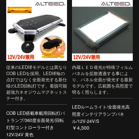
従来のLED球モデルとは異なり
内蔵ＬＥＤ発光が特殊フィルム
COB LEDを採用。LED球毎の
パネルを拡散透過する事によ
点灯ではなく全面発光する新仕
り、パネル全面が発光する最新
様のLED回転灯です。着脱可能
モデルです。広範囲を高照度で
超強力ネオジウムマグネットス
明るく照らします。
テー付き。
LEDルームライト/全面発光高
COB LED搭載車載用回転灯パ
照度インテリアランプパネ
トランプ/360度全面発光/回転
ル/12V-24V/S
灯型コントローラー付き
￥4,300
12V/24V 黄色