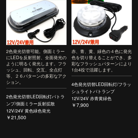
2色発光切替可能。側面ミラー
赤、青、黄、緑色の４色に発光
にLEDを反射照射、全面発光の
色を切り替えることができ、多
ように明るく発光します。フラ
彩なフラッシュパターンにより
ッシュ、回転、交互、全点灯
1台4役で活躍します。
等、２６パターンの多彩なアク
ション。
4色発光切替LED回転灯/フラッ
シュライトパトランプ
2色発光切替LED回転灯パトラ
12V/24V 赤青黄緑色
ンプ/側面ミラー反射拡散
￥7,900
12V/24V 黄色緑色発光
￥21,500