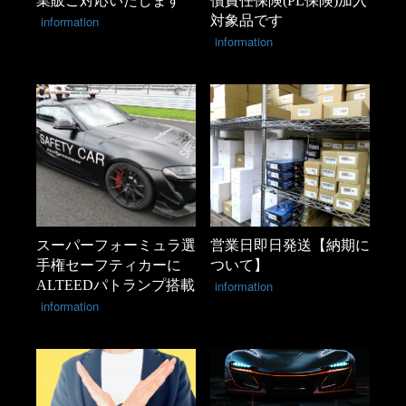
業販ご対応いたします
償責任保険(PL保険)加入
information
対象品です
information
スーパーフォーミュラ選
営業日即日発送【納期に
手権セーフティカーに
ついて】
ALTEEDパトランプ搭載
information
information