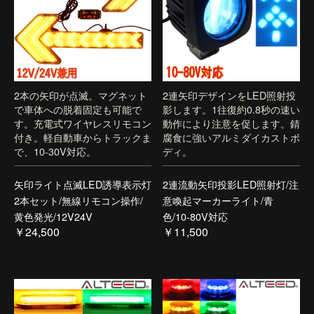
2本の矢印が点滅。マグネット
2連矢印デザインをLED照射投
で車体への脱着固定も可能で
影します。1往復約0.8秒の速い
す。充電式ワイヤレスリモコン
動作により注意を促します。錆
付き。軽自動車からトラックま
腐食に強いアルミダイカストボ
で、10-30V対応。
ディ。
矢印ライト点滅LED誘導表示灯
2連流動矢印投影LED照射灯/注
2本セット/無線リモコン操作/
意喚起マーカーライト/青
黄色発光/12V24V
色/10-80V対応
￥24,500
￥11,500