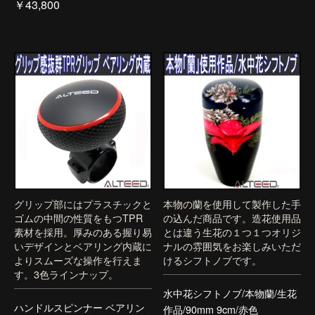
￥43,800
グリップ部にはプラスチックと
本物の蘭を使用して製作した手
ゴムの中間の性質をもつTPR
の込んだ商品です。造花使用品
素材を採用。厚みのある握り易
とは違う生花の１つ１つオリジ
いデザインとベアリング内蔵に
ナルの雰囲気をお楽しみいただ
よりスムーズな操作を行えま
けるシフトノブです。
す。3色ラインナップ。
水中花シフトノブ/本物蘭/生花
ハンドルスピンナー ベアリン
作品/90mm 9cm/赤色