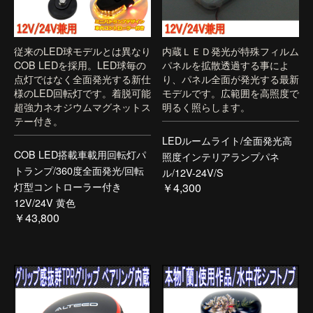
従来のLED球モデルとは異なり
内蔵ＬＥＤ発光が特殊フィルム
COB LEDを採用。LED球毎の
パネルを拡散透過する事によ
点灯ではなく全面発光する新仕
り、パネル全面が発光する最新
様のLED回転灯です。着脱可能
モデルです。広範囲を高照度で
超強力ネオジウムマグネットス
明るく照らします。
テー付き。
LEDルームライト/全面発光高
COB LED搭載車載用回転灯パ
照度インテリアランプパネ
トランプ/360度全面発光/回転
ル/12V-24V/S
灯型コントローラー付き
￥4,300
12V/24V 黄色
￥43,800