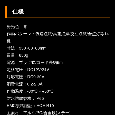
仕様
発光色：青
作動パターン：低速点滅/高速点滅/交互点滅/全点灯等14
種
寸法：350×80×60mm
質量：650g
電源：プラグ式/コード長約5m
定格電圧：DC12V/24V
対応電圧：DC9-30V
消費電流：0.2-2.0A
作動温度：-30℃～+50℃
防水防塵規格：IP65
EMC規格認証：ECE R10
主素材：アルミ/PC/合金鉄(ステー)