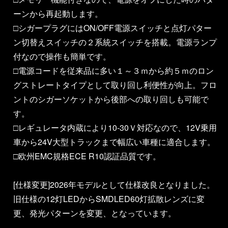
ーンから再起動します。
□シガープラグにはON/OFF電源スイッチと点灯パター
ン切替えスイッチの２系統スイッチを搭載。電源ランプ
付なので操作も簡単です。
□電源コードを従来品に多い１～３ｍから約５ｍのロン
グストレートタイプとして取り回し利便性が向上。フロ
ントのシガーソケットから後部への取り回しも可能で
す。
□レギュレータ内蔵により10-30Ｖ対応なので、12V乗用
車から24V大型トラックまで幅広い車種に適合します。
□欧州EMC規格ECE R10認証品質です。
[仕様変更]2026年モデルとして仕様改良となりました。
旧仕様の12灯LEDからSMDLED60灯拡散レンズに変
更、発光パターンを変更、となっています。