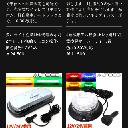
で車体への脱着固定も可能で
影します。1往復約0.8秒の速い
す。充電式ワイヤレスリモコン
動作により注意を促します。錆
付き。軽自動車からトラックま
腐食に強いアルミダイカストボ
で、10-30V対応。
ディ。
矢印ライト点滅LED誘導表示灯
2連流動矢印投影LED照射灯/注
2本セット/無線リモコン操作/
意喚起マーカーライト/青
黄色発光/12V24V
色/10-80V対応
￥24,500
￥11,500