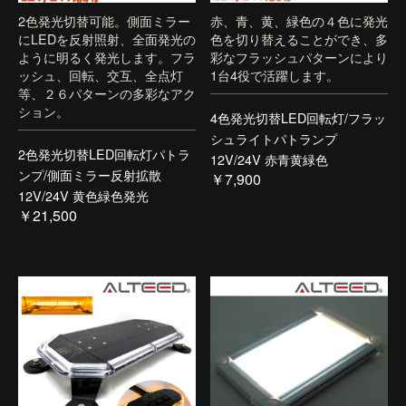
2色発光切替可能。側面ミラー
赤、青、黄、緑色の４色に発光
にLEDを反射照射、全面発光の
色を切り替えることができ、多
ように明るく発光します。フラ
彩なフラッシュパターンにより
ッシュ、回転、交互、全点灯
1台4役で活躍します。
等、２６パターンの多彩なアク
ション。
4色発光切替LED回転灯/フラッ
シュライトパトランプ
2色発光切替LED回転灯パトラ
12V/24V 赤青黄緑色
ンプ/側面ミラー反射拡散
￥7,900
12V/24V 黄色緑色発光
￥21,500