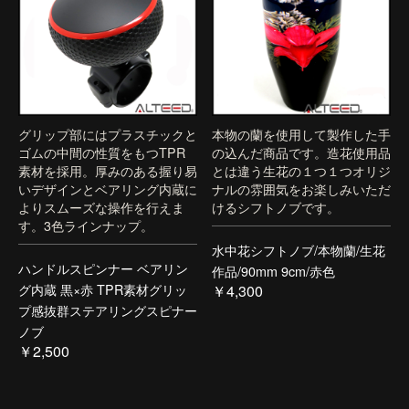
グリップ部にはプラスチックと
本物の蘭を使用して製作した手
ゴムの中間の性質をもつTPR
の込んだ商品です。造花使用品
素材を採用。厚みのある握り易
とは違う生花の１つ１つオリジ
いデザインとベアリング内蔵に
ナルの雰囲気をお楽しみいただ
よりスムーズな操作を行えま
けるシフトノブです。
す。3色ラインナップ。
水中花シフトノブ/本物蘭/生花
ハンドルスピンナー ベアリン
作品/90mm 9cm/赤色
グ内蔵 黒×赤 TPR素材グリッ
￥4,300
プ感抜群ステアリングスピナー
ノブ
￥2,500