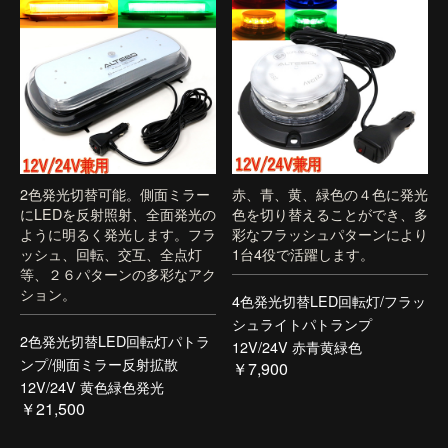
2色発光切替可能。側面ミラー
赤、青、黄、緑色の４色に発光
にLEDを反射照射、全面発光の
色を切り替えることができ、多
ように明るく発光します。フラ
彩なフラッシュパターンにより
ッシュ、回転、交互、全点灯
1台4役で活躍します。
等、２６パターンの多彩なアク
ション。
4色発光切替LED回転灯/フラッ
シュライトパトランプ
2色発光切替LED回転灯パトラ
12V/24V 赤青黄緑色
ンプ/側面ミラー反射拡散
￥7,900
12V/24V 黄色緑色発光
￥21,500