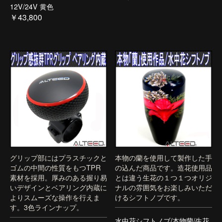
12V/24V 黄色
￥43,800
グリップ部にはプラスチックと
本物の蘭を使用して製作した手
ゴムの中間の性質をもつTPR
の込んだ商品です。造花使用品
素材を採用。厚みのある握り易
とは違う生花の１つ１つオリジ
いデザインとベアリング内蔵に
ナルの雰囲気をお楽しみいただ
よりスムーズな操作を行えま
けるシフトノブです。
す。3色ラインナップ。
水中花シフトノブ/本物蘭/生花