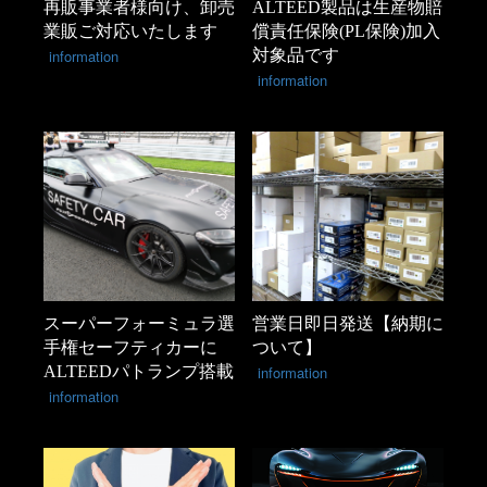
再販事業者様向け、卸売
ALTEED製品は生産物賠
業販ご対応いたします
償責任保険(PL保険)加入
information
対象品です
information
スーパーフォーミュラ選
営業日即日発送【納期に
手権セーフティカーに
ついて】
ALTEEDパトランプ搭載
information
information