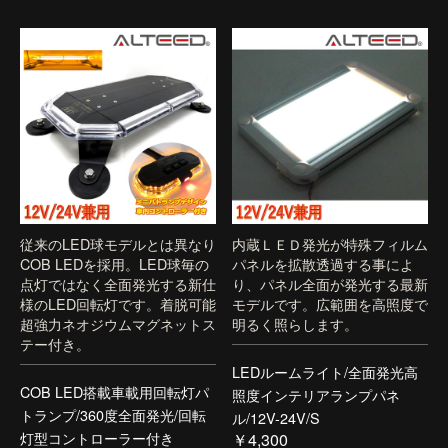
従来のLED球モデルとは異なり
内蔵ＬＥＤ発光が特殊フィルム
COB LEDを採用。LED球毎の
パネルを拡散透過する事によ
点灯ではなく全面発光する新仕
り、パネル全面が発光する最新
様のLED回転灯です。着脱可能
モデルです。広範囲を高照度で
超強力ネオジウムマグネットス
明るく照らします。
テー付き。
LEDルームライト/全面発光高
COB LED搭載車載用回転灯パ
照度インテリアランプパネ
トランプ/360度全面発光/回転
ル/12V-24V/S
灯型コントローラー付き
￥4,300