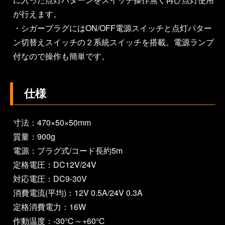
が行えます。
・シガープラグにはON/OFF電源スイッチと点灯パター
ン切替えスイッチの２系統スイッチを搭載。電源ランプ
付なので操作も簡単です。
仕様
寸法：470×50×50mm
質量：900g
電源：プラグ式/コード長約5m
定格電圧：DC12V/24V
対応電圧：DC9-30V
消費電流(平均)：12V 0.5A/24V 0.3A
定格消費電力：16W
作動温度：-30℃～+60℃