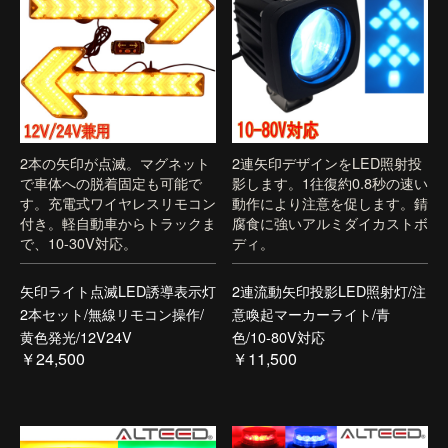
2本の矢印が点滅。マグネット
2連矢印デザインをLED照射投
で車体への脱着固定も可能で
影します。1往復約0.8秒の速い
す。充電式ワイヤレスリモコン
動作により注意を促します。錆
付き。軽自動車からトラックま
腐食に強いアルミダイカストボ
で、10-30V対応。
ディ。
矢印ライト点滅LED誘導表示灯
2連流動矢印投影LED照射灯/注
2本セット/無線リモコン操作/
意喚起マーカーライト/青
黄色発光/12V24V
色/10-80V対応
￥24,500
￥11,500