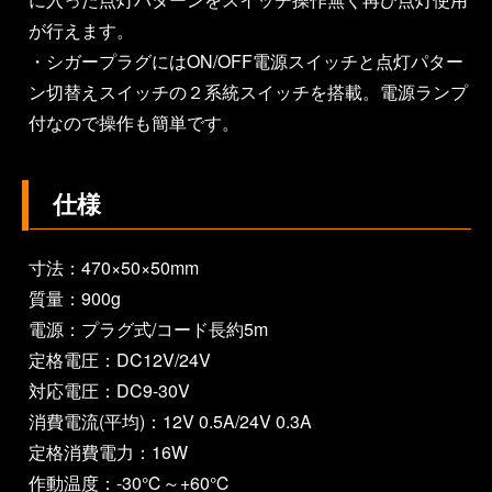
が行えます。
・シガープラグにはON/OFF電源スイッチと点灯パター
ン切替えスイッチの２系統スイッチを搭載。電源ランプ
付なので操作も簡単です。
仕様
寸法：470×50×50mm
質量：900g
電源：プラグ式/コード長約5m
定格電圧：DC12V/24V
対応電圧：DC9-30V
消費電流(平均)：12V 0.5A/24V 0.3A
定格消費電力：16W
作動温度：-30℃～+60℃