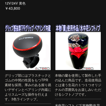
12V/24V 黄色
￥43,800
グリップ部にはプラスチックと
本物の蘭を使用して製作した手
ゴムの中間の性質をもつTPR
の込んだ商品です。造花使用品
素材を採用。厚みのある握り易
とは違う生花の１つ１つオリジ
いデザインとベアリング内蔵に
ナルの雰囲気をお楽しみいただ
よりスムーズな操作を行えま
けるシフトノブです。
す。3色ラインナップ。
水中花シフトノブ/本物蘭/生花