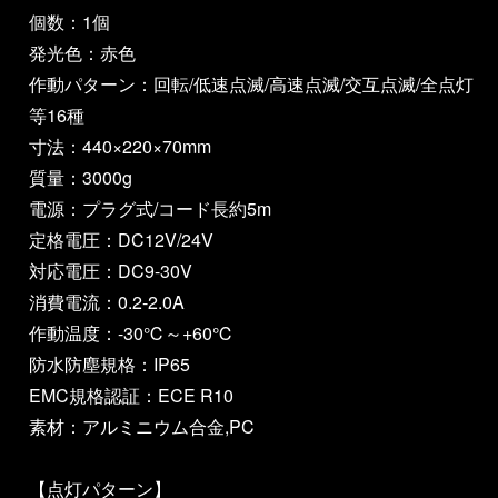
個数：1個
発光色：赤色
作動パターン：回転/低速点滅/高速点滅/交互点滅/全点灯
等16種
寸法：440×220×70mm
質量：3000g
電源：プラグ式/コード長約5m
定格電圧：DC12V/24V
対応電圧：DC9-30V
消費電流：0.2-2.0A
作動温度：-30℃～+60℃
防水防塵規格：IP65
EMC規格認証：ECE R10
素材：アルミニウム合金,PC
【点灯パターン】