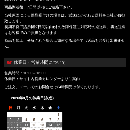
商品到着後、7日間以内にご連絡下さい。
当社原因による返品受付けの場合は、返送にかかわる送料を当社が負担
致します。
初期不良(商品到着7日間以内)外の故障保証ご対応時の返送料、再送送料
はお客様でのご負担となります。
商品を加工、分解された場合は如何なる場合でも返品をお受け出来ませ
ん。
休業日・営業時間について
営業時間：10:00～16:00
休業日：サイト内営業カレンダーよりご案内
ご注文、メールでのお問合せは24時間受け付ております。
2026年8月の休業日(灰色)
日
月
火
水
木
金
土
1
2
3
4
5
6
7
8
9
10
11
12
13
14
15
16
17
18
19
20
21
22