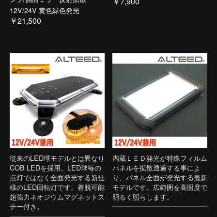
￥7,900
12V/24V 黄色緑色発光
￥21,500
従来のLED球モデルとは異なり
内蔵ＬＥＤ発光が特殊フィルム
COB LEDを採用。LED球毎の
パネルを拡散透過する事によ
点灯ではなく全面発光する新仕
り、パネル全面が発光する最新
様のLED回転灯です。着脱可能
モデルです。広範囲を高照度で
超強力ネオジウムマグネットス
明るく照らします。
テー付き。