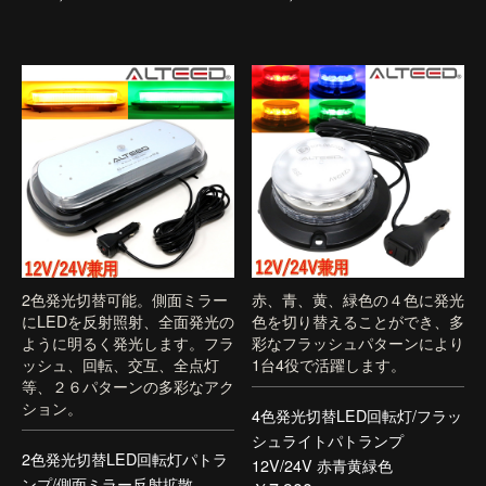
2色発光切替可能。側面ミラー
赤、青、黄、緑色の４色に発光
にLEDを反射照射、全面発光の
色を切り替えることができ、多
ように明るく発光します。フラ
彩なフラッシュパターンにより
ッシュ、回転、交互、全点灯
1台4役で活躍します。
等、２６パターンの多彩なアク
ション。
4色発光切替LED回転灯/フラッ
シュライトパトランプ
2色発光切替LED回転灯パトラ
12V/24V 赤青黄緑色
ンプ/側面ミラー反射拡散