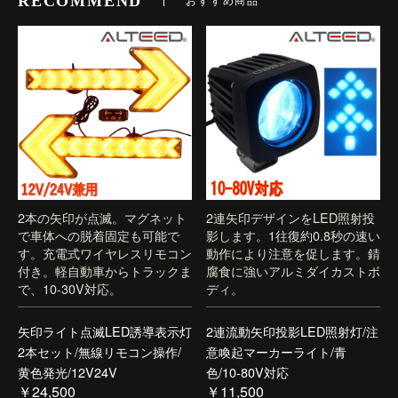
RECOMMEND
2本の矢印が点滅。マグネット
2連矢印デザインをLED照射投
で車体への脱着固定も可能で
影します。1往復約0.8秒の速い
す。充電式ワイヤレスリモコン
動作により注意を促します。錆
付き。軽自動車からトラックま
腐食に強いアルミダイカストボ
で、10-30V対応。
ディ。
矢印ライト点滅LED誘導表示灯
2連流動矢印投影LED照射灯/注
2本セット/無線リモコン操作/
意喚起マーカーライト/青
黄色発光/12V24V
色/10-80V対応
￥24,500
￥11,500