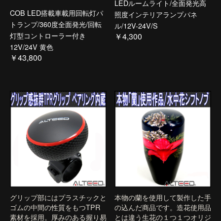
LEDルームライト/全面発光高
COB LED搭載車載用回転灯パ
照度インテリアランプパネ
トランプ/360度全面発光/回転
ル/12V-24V/S
灯型コントローラー付き
￥4,300
12V/24V 黄色
￥43,800
グリップ部にはプラスチックと
本物の蘭を使用して製作した手
ゴムの中間の性質をもつTPR
の込んだ商品です。造花使用品
素材を採用。厚みのある握り易
とは違う生花の１つ１つオリジ