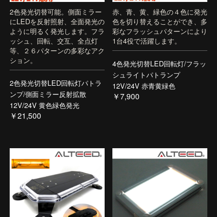
2色発光切替可能。側面ミラー
赤、青、黄、緑色の４色に発光
にLEDを反射照射、全面発光の
色を切り替えることができ、多
ように明るく発光します。フラ
彩なフラッシュパターンにより
ッシュ、回転、交互、全点灯
1台4役で活躍します。
等、２６パターンの多彩なアク
ション。
4色発光切替LED回転灯/フラッ
シュライトパトランプ
2色発光切替LED回転灯パトラ
12V/24V 赤青黄緑色
ンプ/側面ミラー反射拡散
￥7,900
12V/24V 黄色緑色発光
￥21,500