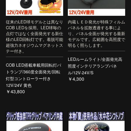
従来のLED球モデルとは異なり
内蔵ＬＥＤ発光が特殊フィルム
COB LEDを採用。LED球毎の
パネルを拡散透過する事によ
点灯ではなく全面発光する新仕
り、パネル全面が発光する最新
様のLED回転灯です。着脱可能
モデルです。広範囲を高照度で
超強力ネオジウムマグネットス
明るく照らします。
テー付き。
LEDルームライト/全面発光高
COB LED搭載車載用回転灯パ
照度インテリアランプパネ
トランプ/360度全面発光/回転
ル/12V-24V/S
灯型コントローラー付き
￥4,300
12V/24V 黄色
￥43,800