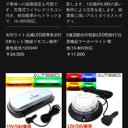
で車体への脱着固定も可能で
影します。1往復約0.8秒の速い
す。充電式ワイヤレスリモコン
動作により注意を促します。錆
付き。軽自動車からトラックま
腐食に強いアルミダイカストボ
で、10-30V対応。
ディ。
矢印ライト点滅LED誘導表示灯
2連流動矢印投影LED照射灯/注
2本セット/無線リモコン操作/
意喚起マーカーライト/青
黄色発光/12V24V
色/10-80V対応
￥24,500
￥11,500