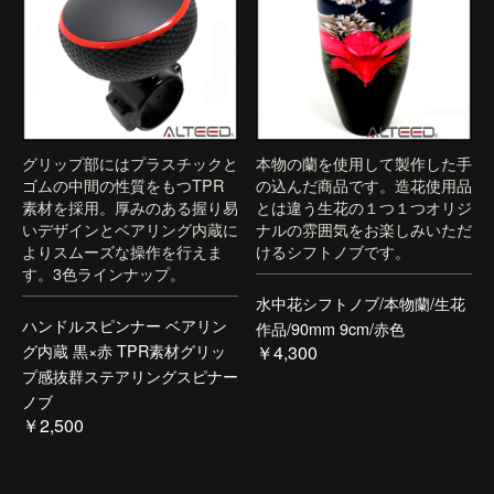
グリップ部にはプラスチックと
本物の蘭を使用して製作した手
ゴムの中間の性質をもつTPR
の込んだ商品です。造花使用品
素材を採用。厚みのある握り易
とは違う生花の１つ１つオリジ
いデザインとベアリング内蔵に
ナルの雰囲気をお楽しみいただ
よりスムーズな操作を行えま
けるシフトノブです。
す。3色ラインナップ。
水中花シフトノブ/本物蘭/生花
ハンドルスピンナー ベアリン
作品/90mm 9cm/赤色
グ内蔵 黒×赤 TPR素材グリッ
￥4,300
プ感抜群ステアリングスピナー
ノブ
￥2,500