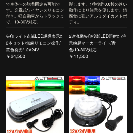
で車体への脱着固定も可能で
影します。1往復約0.8秒の速い
す。充電式ワイヤレスリモコン
動作により注意を促します。錆
付き。軽自動車からトラックま
腐食に強いアルミダイカストボ
で、10-30V対応。
ディ。
矢印ライト点滅LED誘導表示灯
2連流動矢印投影LED照射灯/注
2本セット/無線リモコン操作/
意喚起マーカーライト/青
黄色発光/12V24V
色/10-80V対応
￥24,500
￥11,500