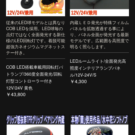
従来のLED球モデルとは異なり
内蔵ＬＥＤ発光が特殊フィルム
COB LEDを採用。LED球毎の
パネルを拡散透過する事によ
点灯ではなく全面発光する新仕
り、パネル全面が発光する最新
様のLED回転灯です。着脱可能
モデルです。広範囲を高照度で
超強力ネオジウムマグネットス
明るく照らします。
テー付き。
LEDルームライト/全面発光高
COB LED搭載車載用回転灯パ
照度インテリアランプパネ
トランプ/360度全面発光/回転
ル/12V-24V/S
灯型コントローラー付き
￥4,300
12V/24V 黄色
￥43,800