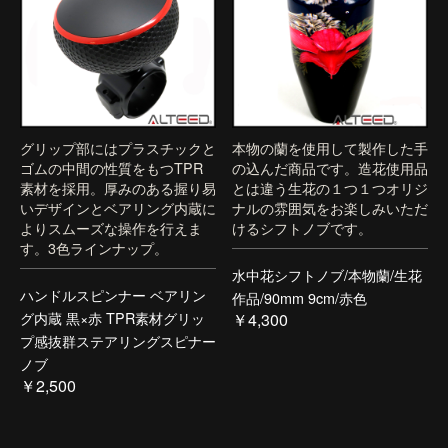
グリップ部にはプラスチックと
本物の蘭を使用して製作した手
ゴムの中間の性質をもつTPR
の込んだ商品です。造花使用品
素材を採用。厚みのある握り易
とは違う生花の１つ１つオリジ
いデザインとベアリング内蔵に
ナルの雰囲気をお楽しみいただ
よりスムーズな操作を行えま
けるシフトノブです。
す。3色ラインナップ。
水中花シフトノブ/本物蘭/生花
ハンドルスピンナー ベアリン
作品/90mm 9cm/赤色
グ内蔵 黒×赤 TPR素材グリッ
￥4,300
プ感抜群ステアリングスピナー
ノブ
￥2,500