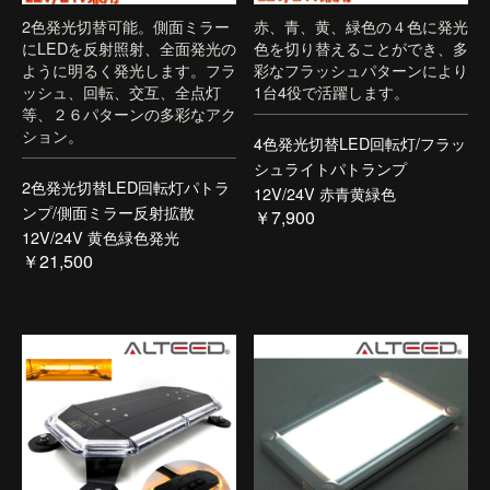
2色発光切替可能。側面ミラー
赤、青、黄、緑色の４色に発光
にLEDを反射照射、全面発光の
色を切り替えることができ、多
ように明るく発光します。フラ
彩なフラッシュパターンにより
ッシュ、回転、交互、全点灯
1台4役で活躍します。
等、２６パターンの多彩なアク
ション。
4色発光切替LED回転灯/フラッ
シュライトパトランプ
2色発光切替LED回転灯パトラ
12V/24V 赤青黄緑色
ンプ/側面ミラー反射拡散
￥7,900
12V/24V 黄色緑色発光
￥21,500