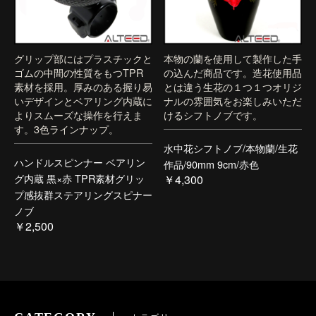
グリップ部にはプラスチックと
本物の蘭を使用して製作した手
ゴムの中間の性質をもつTPR
の込んだ商品です。造花使用品
素材を採用。厚みのある握り易
とは違う生花の１つ１つオリジ
いデザインとベアリング内蔵に
ナルの雰囲気をお楽しみいただ
よりスムーズな操作を行えま
けるシフトノブです。
す。3色ラインナップ。
水中花シフトノブ/本物蘭/生花
ハンドルスピンナー ベアリン
作品/90mm 9cm/赤色
グ内蔵 黒×赤 TPR素材グリッ
￥4,300
プ感抜群ステアリングスピナー
ノブ
￥2,500