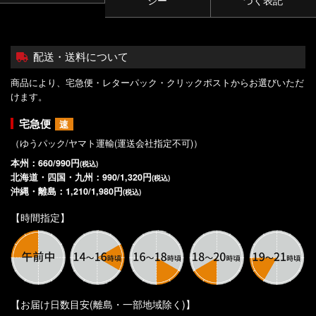
シー
づく表記
配送・送料について
商品により、宅急便・レターパック・クリックポストからお選びいただ
けます。
宅急便
速
（ゆうパック/ヤマト運輸(運送会社指定不可)）
本州：660/990円
(税込)
北海道・四国・九州：990/1,320円
(税込)
沖縄・離島：1,210/1,980円
(税込)
【時間指定】
【お届け日数目安(離島・一部地域除く)】