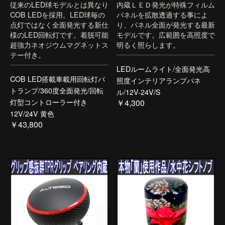
従来のLED球モデルとは異なり
内蔵ＬＥＤ発光が特殊フィルム
COB LEDを採用。LED球毎の
パネルを拡散透過する事によ
点灯ではなく全面発光する新仕
り、パネル全面が発光する最新
様のLED回転灯です。着脱可能
モデルです。広範囲を高照度で
超強力ネオジウムマグネットス
明るく照らします。
テー付き。
LEDルームライト/全面発光高
COB LED搭載車載用回転灯パ
照度インテリアランプパネ
トランプ/360度全面発光/回転
ル/12V-24V/S
灯型コントローラー付き
￥4,300
12V/24V 黄色
￥43,800