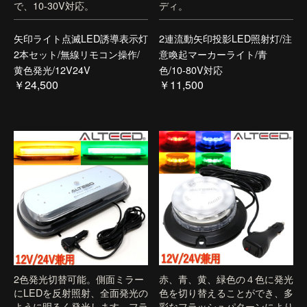
で、10-30V対応。
ディ。
矢印ライト点滅LED誘導表示灯
2連流動矢印投影LED照射灯/注
2本セット/無線リモコン操作/
意喚起マーカーライト/青
黄色発光/12V24V
色/10-80V対応
￥24,500
￥11,500
2色発光切替可能。側面ミラー
赤、青、黄、緑色の４色に発光
にLEDを反射照射、全面発光の
色を切り替えることができ、多
ように明るく発光します。フラ
彩なフラッシュパターンにより