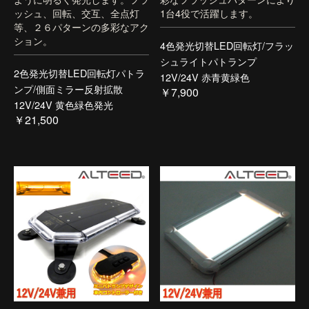
ッシュ、回転、交互、全点灯
1台4役で活躍します。
等、２６パターンの多彩なアク
ション。
4色発光切替LED回転灯/フラッ
シュライトパトランプ
2色発光切替LED回転灯パトラ
12V/24V 赤青黄緑色
ンプ/側面ミラー反射拡散
￥7,900
12V/24V 黄色緑色発光
￥21,500