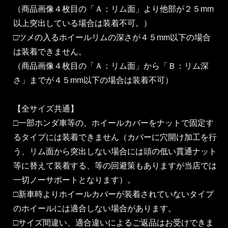
（商品画像４枚目の「Ａ：リム面」より他部が２５mm
以上突出している場合は装着不可。）
□ツメの入るホイールリムの深さが４５mm以下の場合
は装着できません。
（商品画像４枚目の「Ａ：リム面」から「Ｂ：リム深
さ」までが４５mm以下の場合は装着不可）
【全サイズ共通】
□一部ホンダ車等の、ホイールカバーをナットで固定す
るタイプには装着できません（カバーに穴開け加工を行
う、リム面から突出しない場合には頭の低い貫通ナット
等に替えて装着する、等の回避策もありますが当店では
一切ノーサポートとなります）。
□新車時よりホイールカバーが装着されていないタイプ
のホイールには適合しない場合があります。
□サイズ間違い、適合違いによるご返品はお受けできま