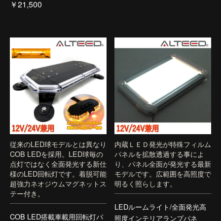
￥21,500
従来のLED球モデルとは異なり
内蔵ＬＥＤ発光が特殊フィルム
COB LEDを採用。LED球毎の
パネルを拡散透過する事によ
点灯ではなく全面発光する新仕
り、パネル全面が発光する最新
様のLED回転灯です。着脱可能
モデルです。広範囲を高照度で
超強力ネオジウムマグネットス
明るく照らします。
テー付き。
LEDルームライト/全面発光高
COB LED搭載車載用回転灯パ
照度インテリアランプパネ