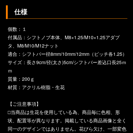
仕様
個数：１
付属品：シフトノブ本体、M8×1.25/M10×1.25アダプ
タ、M8/M10/M12ナット
適合：シフトバー径8mm/10mm/12mm（ピッチ各1.25）
サイズ：長さ9cm/径(太さ)5cm/シフトバー差込口長25ｍ
ｍ
質量：200ｇ
材質：アクリル樹脂・生花
【ご注意事項】
□当商品は生花を使用している為、商品毎に色相、形
状、配置等が異なります。掲載している商品画像と全く
同一のデザインではありません。花びら欠け、一部変色