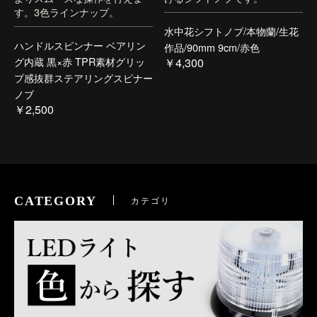
す。3色ラインナップ。
水中花シフトノブ/本物蘭/生花
ハンドルスピンナー ベアリン
作品/90mm 9cm/赤色
グ内蔵 黒×赤 TPR素材グリッ
￥4,300
プ感抜群ステアリングスピナー
ノブ
￥2,500
CATEGORY
カテゴリ