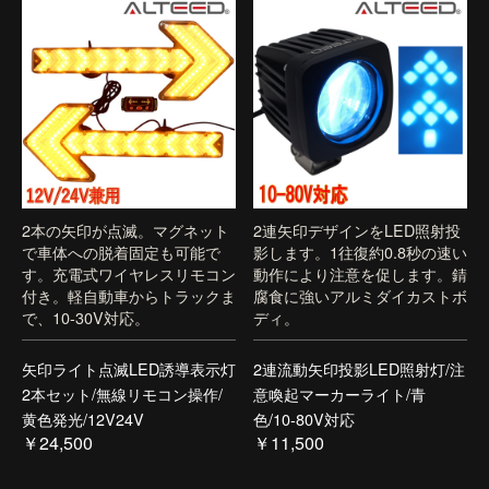
2本の矢印が点滅。マグネット
2連矢印デザインをLED照射投
で車体への脱着固定も可能で
影します。1往復約0.8秒の速い
す。充電式ワイヤレスリモコン
動作により注意を促します。錆
付き。軽自動車からトラックま
腐食に強いアルミダイカストボ
で、10-30V対応。
ディ。
矢印ライト点滅LED誘導表示灯
2連流動矢印投影LED照射灯/注
2本セット/無線リモコン操作/
意喚起マーカーライト/青
黄色発光/12V24V
色/10-80V対応
￥24,500
￥11,500