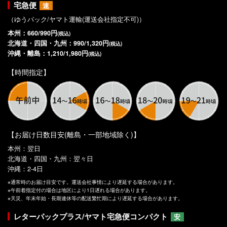
宅急便
速
（ゆうパック/ヤマト運輸(運送会社指定不可)）
本州：660/990円
(税込)
北海道・四国・九州：990/1,320円
(税込)
沖縄・離島：1,210/1,980円
(税込)
【時間指定】
【お届け日数目安(離島・一部地域除く)】
本州：翌日
北海道・四国・九州：翌々日
沖縄：2-4日
※通常時のお届け目安です。運送会社事情により遅延する場合があります。
※午前着指定付の場合は地区により1日遅れる場合があります。
※天災、年末年始・長期連休等の配送繁忙期により遅延する場合があります。
レターパックプラス/ヤマト宅急便コンパクト
安