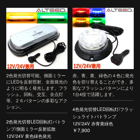
2色発光切替可能。側面ミラー
赤、青、黄、緑色の４色に発光
にLEDを反射照射、全面発光の
色を切り替えることができ、多
ように明るく発光します。フラ
彩なフラッシュパターンにより
ッシュ、回転、交互、全点灯
1台4役で活躍します。
等、２６パターンの多彩なアク
ション。
4色発光切替LED回転灯/フラッ
シュライトパトランプ
2色発光切替LED回転灯パトラ
12V/24V 赤青黄緑色
ンプ/側面ミラー反射拡散
￥7,900
12V/24V 黄色緑色発光