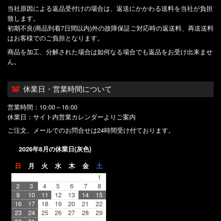
当社原因による返品受付けの場合は、返送にかかわる送料を当社が負担
致します。
初期不良(商品到着7日間以内)外の故障保証ご対応時の返送料、再送送料
はお客様でのご負担となります。
商品を加工、分解された場合は如何なる場合でも返品をお受け出来ませ
ん。
休業日・営業時間について
営業時間：10:00～16:00
休業日：サイト内営業カレンダーよりご案内
ご注文、メールでのお問合せは24時間受け付ております。
2026年8月の休業日(灰色)
日
月
火
水
木
金
土
1
2
3
4
5
6
7
8
9
10
11
12
13
14
15
16
17
18
19
20
21
22
23
24
25
26
27
28
29