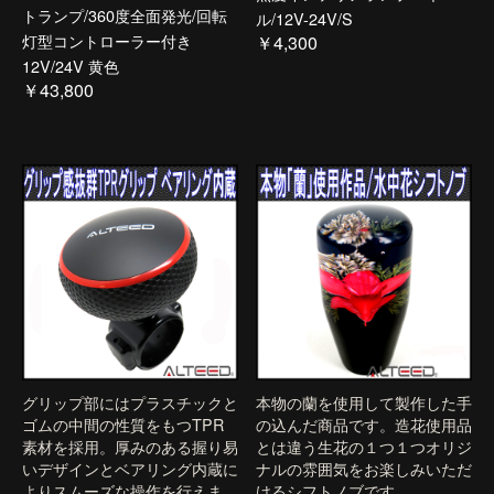
トランプ/360度全面発光/回転
ル/12V-24V/S
灯型コントローラー付き
￥4,300
12V/24V 黄色
￥43,800
グリップ部にはプラスチックと
本物の蘭を使用して製作した手
ゴムの中間の性質をもつTPR
の込んだ商品です。造花使用品
素材を採用。厚みのある握り易
とは違う生花の１つ１つオリジ
いデザインとベアリング内蔵に
ナルの雰囲気をお楽しみいただ
よりスムーズな操作を行えま
けるシフトノブです。