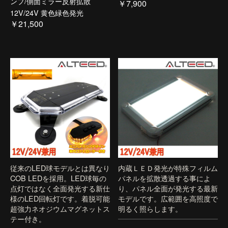
ンプ/側面ミラー反射拡散
￥7,900
12V/24V 黄色緑色発光
￥21,500
従来のLED球モデルとは異なり
内蔵ＬＥＤ発光が特殊フィルム
COB LEDを採用。LED球毎の
パネルを拡散透過する事によ
点灯ではなく全面発光する新仕
り、パネル全面が発光する最新
様のLED回転灯です。着脱可能
モデルです。広範囲を高照度で
超強力ネオジウムマグネットス
明るく照らします。
テー付き。