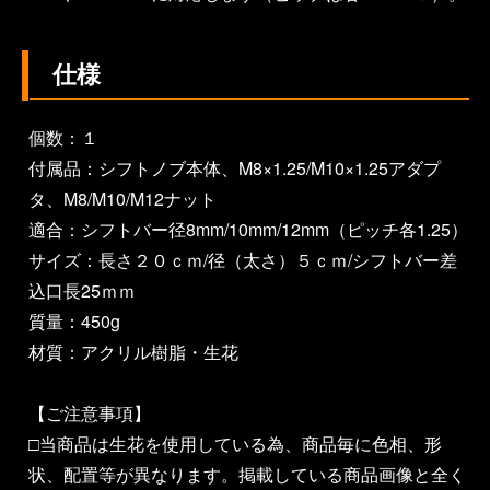
仕様
個数：１
付属品：シフトノブ本体、M8×1.25/M10×1.25アダプ
タ、M8/M10/M12ナット
適合：シフトバー径8mm/10mm/12mm（ピッチ各1.25）
サイズ：長さ２０ｃｍ/径（太さ）５ｃｍ/シフトバー差
込口長25ｍｍ
質量：450g
材質：アクリル樹脂・生花
【ご注意事項】
□当商品は生花を使用している為、商品毎に色相、形
状、配置等が異なります。掲載している商品画像と全く