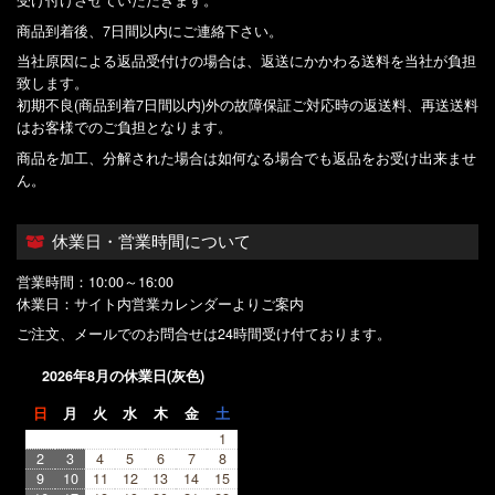
商品到着後、7日間以内にご連絡下さい。
当社原因による返品受付けの場合は、返送にかかわる送料を当社が負担
致します。
初期不良(商品到着7日間以内)外の故障保証ご対応時の返送料、再送送料
はお客様でのご負担となります。
商品を加工、分解された場合は如何なる場合でも返品をお受け出来ませ
ん。
休業日・営業時間について
営業時間：10:00～16:00
休業日：サイト内営業カレンダーよりご案内
ご注文、メールでのお問合せは24時間受け付ております。
2026年8月の休業日(灰色)
日
月
火
水
木
金
土
1
2
3
4
5
6
7
8
9
10
11
12
13
14
15