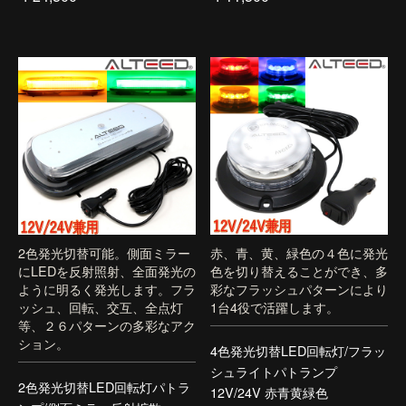
2色発光切替可能。側面ミラー
赤、青、黄、緑色の４色に発光
にLEDを反射照射、全面発光の
色を切り替えることができ、多
ように明るく発光します。フラ
彩なフラッシュパターンにより
ッシュ、回転、交互、全点灯
1台4役で活躍します。
等、２６パターンの多彩なアク
ション。
4色発光切替LED回転灯/フラッ
シュライトパトランプ
2色発光切替LED回転灯パトラ
12V/24V 赤青黄緑色