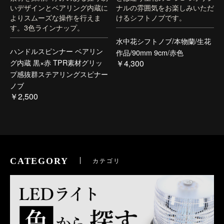
いデザインとベアリング内蔵に
ナルの雰囲気をお楽しみいただ
よりスムーズな操作を行えま
けるシフトノブです。
す。3色ラインナップ。
水中花シフトノブ/本物蘭/生花
ハンドルスピンナー ベアリン
作品/90mm 9cm/赤色
グ内蔵 黒×赤 TPR素材グリッ
￥4,300
プ感抜群ステアリングスピナー
ノブ
￥2,500
CATEGORY
カテゴリ