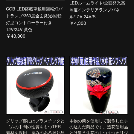
LEDルームライト/全面発光高
COB LED搭載車載用回転灯パ
照度インテリアランプパネ
トランプ/360度全面発光/回転
ル/12V-24V/S
灯型コントローラー付き
￥4,300
12V/24V 黄色
￥43,800
グリップ部にはプラスチックと
本物の蘭を使用して製作した手
ゴムの中間の性質をもつTPR
の込んだ商品です。造花使用品
素材を採用。厚みのある握り易
とは違う生花の１つ１つオリジ