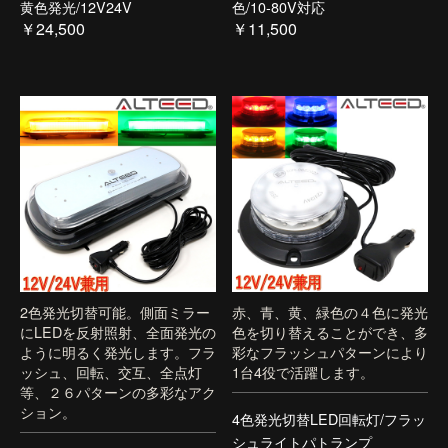
黄色発光/12V24V
色/10-80V対応
￥24,500
￥11,500
2色発光切替可能。側面ミラー
赤、青、黄、緑色の４色に発光
にLEDを反射照射、全面発光の
色を切り替えることができ、多
ように明るく発光します。フラ
彩なフラッシュパターンにより
ッシュ、回転、交互、全点灯
1台4役で活躍します。
等、２６パターンの多彩なアク
ション。
4色発光切替LED回転灯/フラッ
シュライトパトランプ