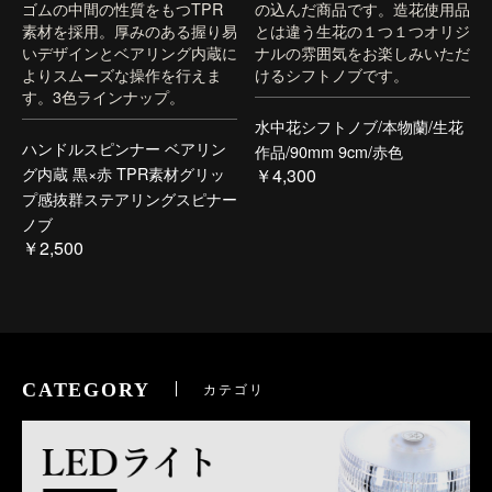
ゴムの中間の性質をもつTPR
の込んだ商品です。造花使用品
素材を採用。厚みのある握り易
とは違う生花の１つ１つオリジ
いデザインとベアリング内蔵に
ナルの雰囲気をお楽しみいただ
よりスムーズな操作を行えま
けるシフトノブです。
す。3色ラインナップ。
水中花シフトノブ/本物蘭/生花
ハンドルスピンナー ベアリン
作品/90mm 9cm/赤色
グ内蔵 黒×赤 TPR素材グリッ
￥4,300
プ感抜群ステアリングスピナー
ノブ
￥2,500
CATEGORY
カテゴリ