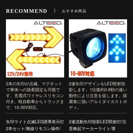
RECOMMEND
おすすめ商品
2本の矢印が点滅。マグネット
2連矢印デザインをLED照射投
で車体への脱着固定も可能で
影します。1往復約0.8秒の速い
す。充電式ワイヤレスリモコン
動作により注意を促します。錆
付き。軽自動車からトラックま
腐食に強いアルミダイカストボ
で、10-30V対応。
ディ。
矢印ライト点滅LED誘導表示灯
2連流動矢印投影LED照射灯/注
2本セット/無線リモコン操作/
意喚起マーカーライト/青