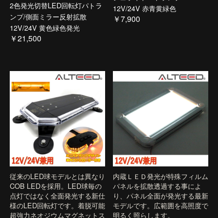
2色発光切替LED回転灯パトラ
12V/24V 赤青黄緑色
ンプ/側面ミラー反射拡散
￥7,900
12V/24V 黄色緑色発光
￥21,500
従来のLED球モデルとは異なり
内蔵ＬＥＤ発光が特殊フィルム
COB LEDを採用。LED球毎の
パネルを拡散透過する事によ
点灯ではなく全面発光する新仕
り、パネル全面が発光する最新
様のLED回転灯です。着脱可能
モデルです。広範囲を高照度で
超強力ネオジウムマグネットス
明るく照らします。