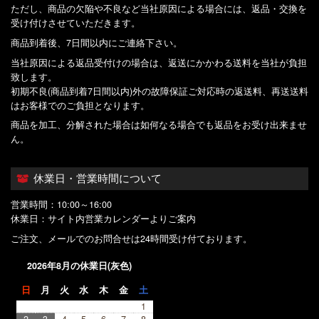
ただし、商品の欠陥や不良など当社原因による場合には、返品・交換を
受け付けさせていただきます。
商品到着後、7日間以内にご連絡下さい。
当社原因による返品受付けの場合は、返送にかかわる送料を当社が負担
致します。
初期不良(商品到着7日間以内)外の故障保証ご対応時の返送料、再送送料
はお客様でのご負担となります。
商品を加工、分解された場合は如何なる場合でも返品をお受け出来ませ
ん。
休業日・営業時間について
営業時間：10:00～16:00
休業日：サイト内営業カレンダーよりご案内
ご注文、メールでのお問合せは24時間受け付ております。
2026年8月の休業日(灰色)
日
月
火
水
木
金
土
1
2
3
4
5
6
7
8