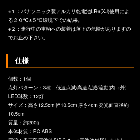
※１：パナソニック製アルカリ乾電池LR6(XJ)使用によ
る２０℃±５℃環境下での結果。
※２：走行中の車輌への装着は落下の危険がありますの
でお止め下さい。
仕様
個数：1個
点灯パターン：3種 低速点滅/高速点滅/流動(内→外)
LED球数：12灯
サイズ：高さ12.5cm 幅10.5cm 厚さ4cm 発光面直径約
10.5cm
質量：約200g
本体材質：PC ABS
電源：単三乾電池(1.5V)２本 ※電池は付属しません。