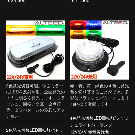
￥24,500
￥11,500
2色発光切替可能。側面ミラー
赤、青、黄、緑色の４色に発光
にLEDを反射照射、全面発光の
色を切り替えることができ、多
ように明るく発光します。フラ
彩なフラッシュパターンにより
ッシュ、回転、交互、全点灯
1台4役で活躍します。
等、２６パターンの多彩なアク
ション。
4色発光切替LED回転灯/フラッ
シュライトパトランプ
2色発光切替LED回転灯パトラ
12V/24V 赤青黄緑色