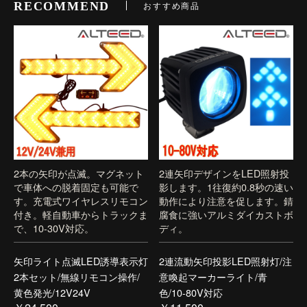
RECOMMEND
おすすめ商品
2本の矢印が点滅。マグネット
2連矢印デザインをLED照射投
で車体への脱着固定も可能で
影します。1往復約0.8秒の速い
す。充電式ワイヤレスリモコン
動作により注意を促します。錆
付き。軽自動車からトラックま
腐食に強いアルミダイカストボ
で、10-30V対応。
ディ。
矢印ライト点滅LED誘導表示灯
2連流動矢印投影LED照射灯/注
2本セット/無線リモコン操作/
意喚起マーカーライト/青
黄色発光/12V24V
色/10-80V対応