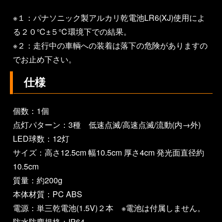
※１：パナソニック製アルカリ乾電池LR6(XJ)使用によ
る２０℃±５℃環境下での結果。
※２：走行中の車輌への装着は落下の危険がありますの
でお止め下さい。
仕様
個数：1個
点灯パターン：3種 低速点滅/高速点滅/流動(内→外)
LED球数：12灯
サイズ：高さ12.5cm 幅10.5cm 厚さ4cm 発光面直径約
10.5cm
質量：約200g
本体材質：PC ABS
電源：単三乾電池(1.5V)２本 ※電池は付属しません。
防水防塵規格：IP64