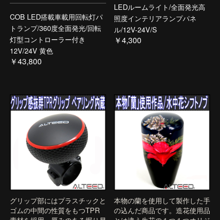
LEDルームライト/全面発光高
COB LED搭載車載用回転灯パ
照度インテリアランプパネ
トランプ/360度全面発光/回転
ル/12V-24V/S
灯型コントローラー付き
￥4,300
12V/24V 黄色
￥43,800
グリップ部にはプラスチックと
本物の蘭を使用して製作した手
ゴムの中間の性質をもつTPR
の込んだ商品です。造花使用品
素材を採用。厚みのある握り易
とは違う生花の１つ１つオリジ