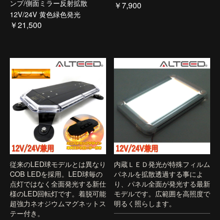
ンプ/側面ミラー反射拡散
￥7,900
12V/24V 黄色緑色発光
￥21,500
従来のLED球モデルとは異なり
内蔵ＬＥＤ発光が特殊フィルム
COB LEDを採用。LED球毎の
パネルを拡散透過する事によ
点灯ではなく全面発光する新仕
り、パネル全面が発光する最新
様のLED回転灯です。着脱可能
モデルです。広範囲を高照度で
超強力ネオジウムマグネットス
明るく照らします。
テー付き。