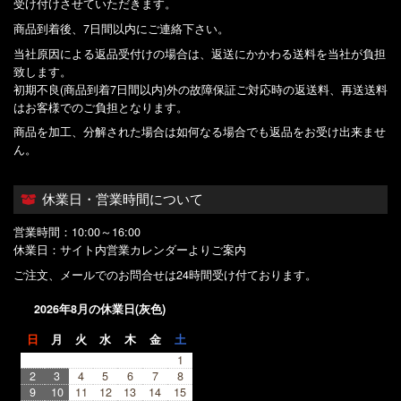
受け付けさせていただきます。
商品到着後、7日間以内にご連絡下さい。
当社原因による返品受付けの場合は、返送にかかわる送料を当社が負担
致します。
初期不良(商品到着7日間以内)外の故障保証ご対応時の返送料、再送送料
はお客様でのご負担となります。
商品を加工、分解された場合は如何なる場合でも返品をお受け出来ませ
ん。
休業日・営業時間について
営業時間：10:00～16:00
休業日：サイト内営業カレンダーよりご案内
ご注文、メールでのお問合せは24時間受け付ております。
2026年8月の休業日(灰色)
日
月
火
水
木
金
土
1
2
3
4
5
6
7
8
9
10
11
12
13
14
15