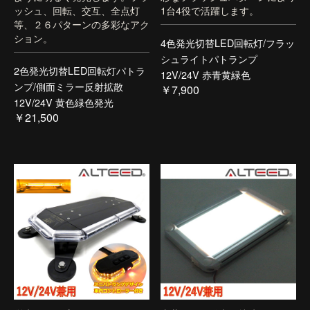
ッシュ、回転、交互、全点灯
1台4役で活躍します。
等、２６パターンの多彩なアク
ション。
4色発光切替LED回転灯/フラッ
シュライトパトランプ
2色発光切替LED回転灯パトラ
12V/24V 赤青黄緑色
ンプ/側面ミラー反射拡散
￥7,900
12V/24V 黄色緑色発光
￥21,500