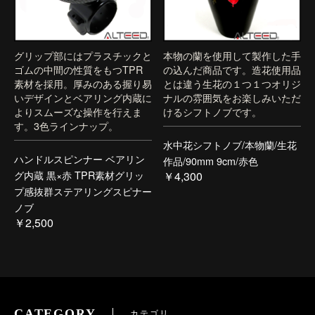
グリップ部にはプラスチックと
本物の蘭を使用して製作した手
ゴムの中間の性質をもつTPR
の込んだ商品です。造花使用品
素材を採用。厚みのある握り易
とは違う生花の１つ１つオリジ
いデザインとベアリング内蔵に
ナルの雰囲気をお楽しみいただ
よりスムーズな操作を行えま
けるシフトノブです。
す。3色ラインナップ。
水中花シフトノブ/本物蘭/生花
ハンドルスピンナー ベアリン
作品/90mm 9cm/赤色
グ内蔵 黒×赤 TPR素材グリッ
￥4,300
プ感抜群ステアリングスピナー
ノブ
￥2,500
CATEGORY
カテゴリ