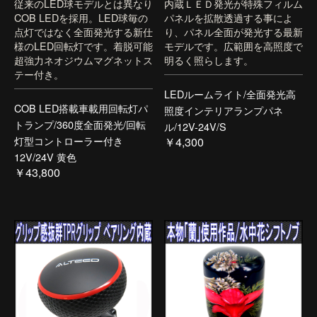
従来のLED球モデルとは異なり
内蔵ＬＥＤ発光が特殊フィルム
COB LEDを採用。LED球毎の
パネルを拡散透過する事によ
点灯ではなく全面発光する新仕
り、パネル全面が発光する最新
様のLED回転灯です。着脱可能
モデルです。広範囲を高照度で
超強力ネオジウムマグネットス
明るく照らします。
テー付き。
LEDルームライト/全面発光高
COB LED搭載車載用回転灯パ
照度インテリアランプパネ
トランプ/360度全面発光/回転
ル/12V-24V/S
灯型コントローラー付き
￥4,300
12V/24V 黄色
￥43,800