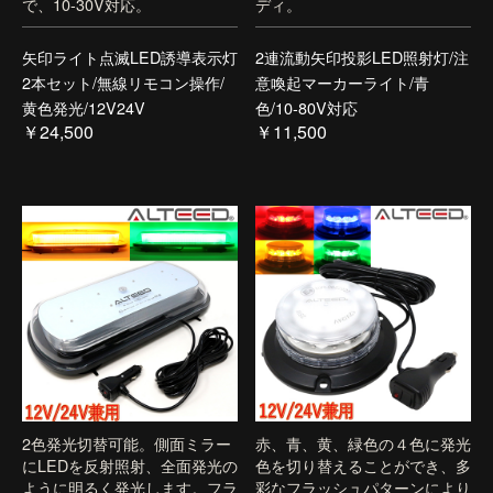
で、10-30V対応。
ディ。
矢印ライト点滅LED誘導表示灯
2連流動矢印投影LED照射灯/注
2本セット/無線リモコン操作/
意喚起マーカーライト/青
黄色発光/12V24V
色/10-80V対応
￥24,500
￥11,500
2色発光切替可能。側面ミラー
赤、青、黄、緑色の４色に発光
にLEDを反射照射、全面発光の
色を切り替えることができ、多
ように明るく発光します。フラ
彩なフラッシュパターンにより