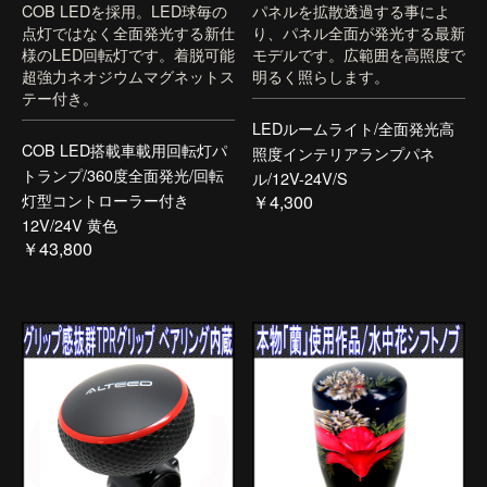
COB LEDを採用。LED球毎の
パネルを拡散透過する事によ
点灯ではなく全面発光する新仕
り、パネル全面が発光する最新
様のLED回転灯です。着脱可能
モデルです。広範囲を高照度で
超強力ネオジウムマグネットス
明るく照らします。
テー付き。
LEDルームライト/全面発光高
COB LED搭載車載用回転灯パ
照度インテリアランプパネ
トランプ/360度全面発光/回転
ル/12V-24V/S
灯型コントローラー付き
￥4,300
12V/24V 黄色
￥43,800