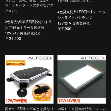
等、２６パターンの多彩なアク
ション。
4色発光切替LED回転灯/フラッ
シュライトパトランプ
2色発光切替LED回転灯パトラ
12V/24V 赤青黄緑色
ンプ/側面ミラー反射拡散
￥7,900
12V/24V 黄色緑色発光
￥21,500
従来のLED球モデルとは異なり
内蔵ＬＥＤ発光が特殊フィルム