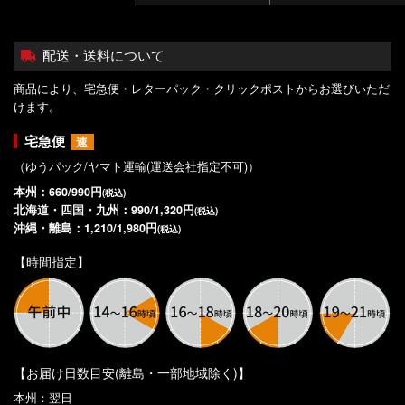
配送・送料について
商品により、宅急便・レターパック・クリックポストからお選びいただ
けます。
宅急便
速
（ゆうパック/ヤマト運輸(運送会社指定不可)）
本州：660/990円
(税込)
北海道・四国・九州：990/1,320円
(税込)
沖縄・離島：1,210/1,980円
(税込)
【時間指定】
【お届け日数目安(離島・一部地域除く)】
本州：翌日