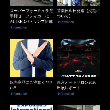
スーパーフォーミュラ選
営業日即日発送【納期に
手権セーフティカーに
ついて】
ALTEEDパトランプ搭載
information
information
転売商品にご注意くださ
東京オートサロン2026
い!!
出展レポート
information
information