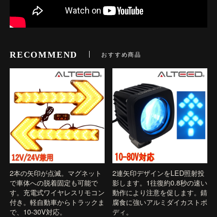
RECOMMEND
おすすめ商品
2本の矢印が点滅。マグネット
2連矢印デザインをLED照射投
で車体への脱着固定も可能で
影します。1往復約0.8秒の速い
す。充電式ワイヤレスリモコン
動作により注意を促します。錆
付き。軽自動車からトラックま
腐食に強いアルミダイカストボ
で、10-30V対応。
ディ。