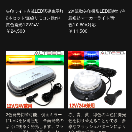
矢印ライト点滅LED誘導表示灯
2連流動矢印投影LED照射灯/注
2本セット/無線リモコン操作/
意喚起マーカーライト/青
黄色発光/12V24V
色/10-80V対応
￥24,500
￥11,500
2色発光切替可能。側面ミラー
赤、青、黄、緑色の４色に発光
にLEDを反射照射、全面発光の
色を切り替えることができ、多
ように明るく発光します。フラ
彩なフラッシュパターンにより
ッシュ、回転、交互、全点灯
1台4役で活躍します。