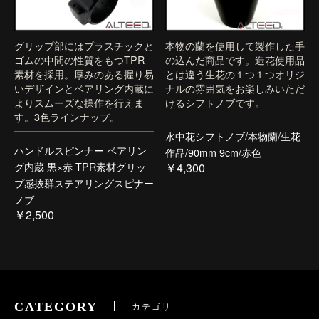
グリップ部にはプラスチックと
本物の蘭を使用して製作した手
ゴムの中間の性質をもつTPR
の込んだ商品です。造花使用品
素材を採用。厚みのある握り易
とは違う生花の１つ１つオリジ
いデザインとベアリング内蔵に
ナルの雰囲気をお楽しみいただ
よりスムーズな操作を行えま
けるシフトノブです。
す。3色ラインナップ。
水中花シフトノブ/本物蘭/生花
ハンドルスピンナー ベアリン
作品/90mm 9cm/赤色
グ内蔵 黒×赤 TPR素材グリッ
￥4,300
プ感抜群ステアリングスピナー
ノブ
￥2,500
CATEGORY
カテゴリ