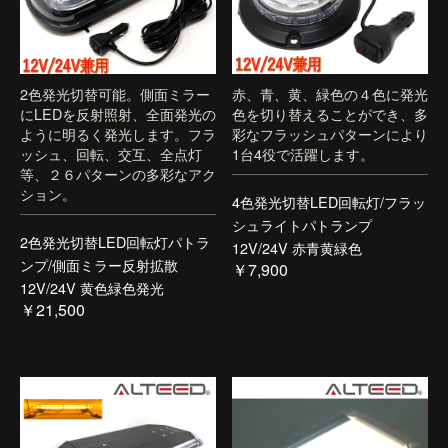
2色発光切替可能。側面ミラー
赤、青、黄、緑色の４色に発光
にLEDを反射照射、全面発光の
色を切り替えることができ、多
ように明るく発光します。フラ
彩なフラッシュパターンにより
ッシュ、回転、交互、全点灯
1台4役で活躍します。
等、２６パターンの多彩なアク
ション。
4色発光切替LED回転灯/フラッ
シュライトパトランプ
2色発光切替LED回転灯パトラ
12V/24V 赤青黄緑色
ンプ/側面ミラー反射拡散
￥7,900
12V/24V 黄色緑色発光
￥21,500