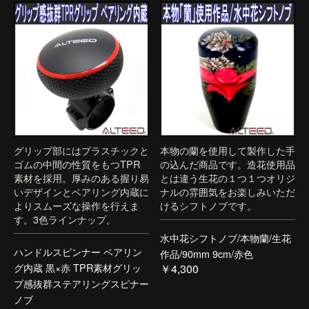
グリップ部にはプラスチックと
本物の蘭を使用して製作した手
ゴムの中間の性質をもつTPR
の込んだ商品です。造花使用品
素材を採用。厚みのある握り易
とは違う生花の１つ１つオリジ
いデザインとベアリング内蔵に
ナルの雰囲気をお楽しみいただ
よりスムーズな操作を行えま
けるシフトノブです。
す。3色ラインナップ。
水中花シフトノブ/本物蘭/生花
ハンドルスピンナー ベアリン
作品/90mm 9cm/赤色
グ内蔵 黒×赤 TPR素材グリッ
￥4,300
プ感抜群ステアリングスピナー
ノブ