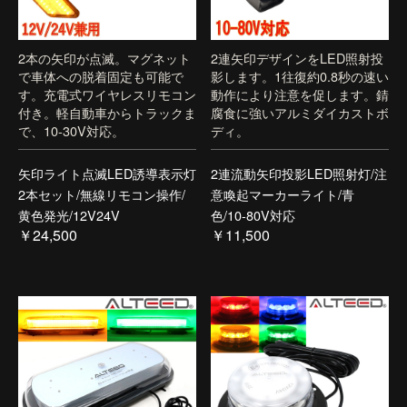
2本の矢印が点滅。マグネット
2連矢印デザインをLED照射投
で車体への脱着固定も可能で
影します。1往復約0.8秒の速い
す。充電式ワイヤレスリモコン
動作により注意を促します。錆
付き。軽自動車からトラックま
腐食に強いアルミダイカストボ
で、10-30V対応。
ディ。
矢印ライト点滅LED誘導表示灯
2連流動矢印投影LED照射灯/注
2本セット/無線リモコン操作/
意喚起マーカーライト/青
黄色発光/12V24V
色/10-80V対応
￥24,500
￥11,500