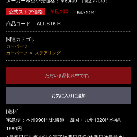
メーカー希望小売価格：￥6,400
（ 税込￥7,040 ）
￥5,100
公式ストア価格
（ 税込￥5,610 ）
商品コード：
ALT-ST6-R
関連カテゴリ
カーパーツ
＞
カーパーツ
ステアリング
ただいま品切れ中です。
お気に入りに追加
[送料]
宅急便：本州990円/北海道・四国・九州1320円/沖縄
1980円
※営業日正午迄の注文完了は即日発送(休業日は営業カレ