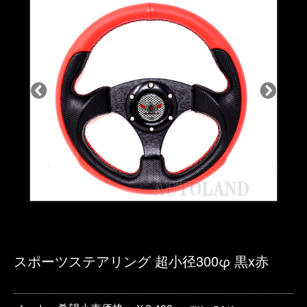
スポーツステアリング 超小径300φ 黒x赤