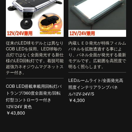
従来のLED球モデルとは異なり
内蔵ＬＥＤ発光が特殊フィルム
COB LEDを採用。LED球毎の
パネルを拡散透過する事によ
点灯ではなく全面発光する新仕
り、パネル全面が発光する最新
様のLED回転灯です。着脱可能
モデルです。広範囲を高照度で
超強力ネオジウムマグネットス
明るく照らします。
テー付き。
LEDルームライト/全面発光高
COB LED搭載車載用回転灯パ
照度インテリアランプパネ
トランプ/360度全面発光/回転
ル/12V-24V/S
灯型コントローラー付き
￥4,300
12V/24V 黄色
￥43,800