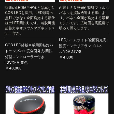
従来のLED球モデルとは異なり
内蔵ＬＥＤ発光が特殊フィルム
COB LEDを採用。LED球毎の
パネルを拡散透過する事によ
点灯ではなく全面発光する新仕
り、パネル全面が発光する最新
様のLED回転灯です。着脱可能
モデルです。広範囲を高照度で
超強力ネオジウムマグネットス
明るく照らします。
テー付き。
LEDルームライト/全面発光高
COB LED搭載車載用回転灯パ
照度インテリアランプパネ
トランプ/360度全面発光/回転
ル/12V-24V/S
灯型コントローラー付き
￥4,300
12V/24V 黄色
￥43,800