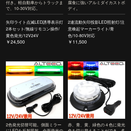
付き。軽自動車からトラックま
腐食に強いアルミダイカストボ
で、10-30V対応。
ディ。
矢印ライト点滅LED誘導表示灯
2連流動矢印投影LED照射灯/注
2本セット/無線リモコン操作/
意喚起マーカーライト/青
黄色発光/12V24V
色/10-80V対応
￥24,500
￥11,500
2色発光切替可能。側面ミラー
赤、青、黄、緑色の４色に発光
にLEDを反射照射、全面発光の
色を切り替えることができ、多