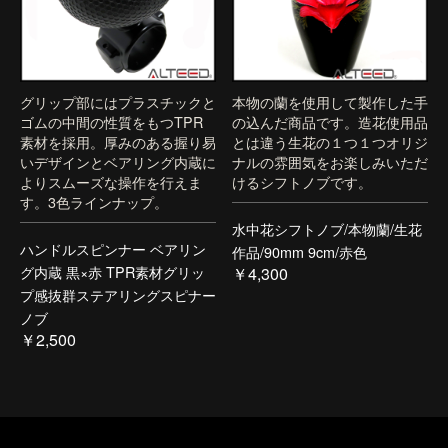
グリップ部にはプラスチックと
本物の蘭を使用して製作した手
ゴムの中間の性質をもつTPR
の込んだ商品です。造花使用品
素材を採用。厚みのある握り易
とは違う生花の１つ１つオリジ
いデザインとベアリング内蔵に
ナルの雰囲気をお楽しみいただ
よりスムーズな操作を行えま
けるシフトノブです。
す。3色ラインナップ。
水中花シフトノブ/本物蘭/生花
ハンドルスピンナー ベアリン
作品/90mm 9cm/赤色
グ内蔵 黒×赤 TPR素材グリッ
￥4,300
プ感抜群ステアリングスピナー
ノブ
￥2,500