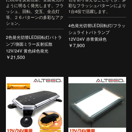
ように明るく発光します。フラ
彩なフラッシュパターンにより
ッシュ、回転、交互、全点灯
1台4役で活躍します。
等、２６パターンの多彩なアク
ション。
4色発光切替LED回転灯/フラッ
シュライトパトランプ
2色発光切替LED回転灯パトラ
12V/24V 赤青黄緑色
ンプ/側面ミラー反射拡散
￥7,900
12V/24V 黄色緑色発光
￥21,500