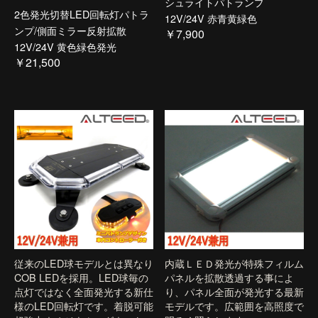
シュライトパトランプ
2色発光切替LED回転灯パトラ
12V/24V 赤青黄緑色
ンプ/側面ミラー反射拡散
￥7,900
12V/24V 黄色緑色発光
￥21,500
従来のLED球モデルとは異なり
内蔵ＬＥＤ発光が特殊フィルム
COB LEDを採用。LED球毎の
パネルを拡散透過する事によ
点灯ではなく全面発光する新仕
り、パネル全面が発光する最新
様のLED回転灯です。着脱可能
モデルです。広範囲を高照度で