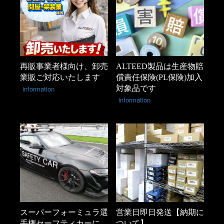
再販事業者様向け、卸売
ALTEED製品は生産物賠
業販ご対応いたします
償責任保険(PL保険)加入
information
対象品です
information
スーパーフォーミュラ選
営業日即日発送【納期に
手権セーフティカーに
ついて】