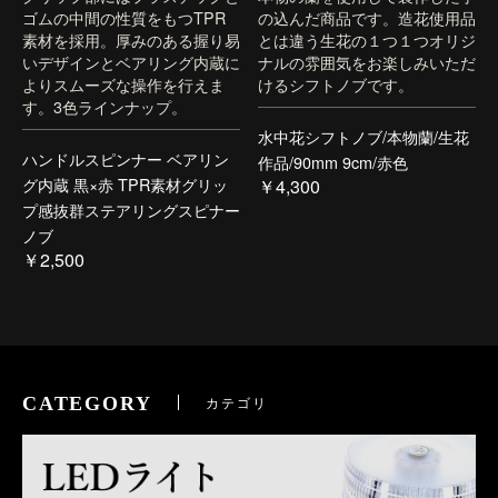
ゴムの中間の性質をもつTPR
の込んだ商品です。造花使用品
素材を採用。厚みのある握り易
とは違う生花の１つ１つオリジ
いデザインとベアリング内蔵に
ナルの雰囲気をお楽しみいただ
よりスムーズな操作を行えま
けるシフトノブです。
す。3色ラインナップ。
水中花シフトノブ/本物蘭/生花
ハンドルスピンナー ベアリン
作品/90mm 9cm/赤色
グ内蔵 黒×赤 TPR素材グリッ
￥4,300
プ感抜群ステアリングスピナー
ノブ
￥2,500
CATEGORY
カテゴリ