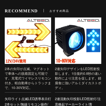
RECOMMEND
おすすめ商品
2本の矢印が点滅。マグネット
2連矢印デザインをLED照射投
で車体への脱着固定も可能で
影します。1往復約0.8秒の速い
す。充電式ワイヤレスリモコン
動作により注意を促します。錆
付き。軽自動車からトラックま
腐食に強いアルミダイカストボ
で、10-30V対応。
ディ。
矢印ライト点滅LED誘導表示灯
2連流動矢印投影LED照射灯/注
2本セット/無線リモコン操作/
意喚起マーカーライト/青