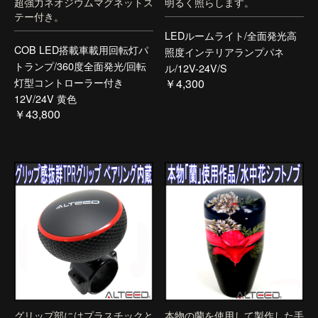
超強力ネオジウムマグネットス
明るく照らします。
テー付き。
LEDルームライト/全面発光高
COB LED搭載車載用回転灯パ
照度インテリアランプパネ
トランプ/360度全面発光/回転
ル/12V-24V/S
灯型コントローラー付き
￥4,300
12V/24V 黄色
￥43,800
グリップ部にはプラスチックと
本物の蘭を使用して製作した手