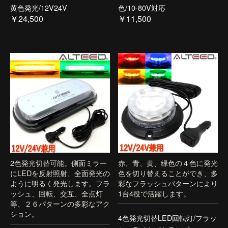
黄色発光/12V24V
色/10-80V対応
￥24,500
￥11,500
2色発光切替可能。側面ミラー
赤、青、黄、緑色の４色に発光
にLEDを反射照射、全面発光の
色を切り替えることができ、多
ように明るく発光します。フラ
彩なフラッシュパターンにより
ッシュ、回転、交互、全点灯
1台4役で活躍します。
等、２６パターンの多彩なアク
ション。
4色発光切替LED回転灯/フラッ