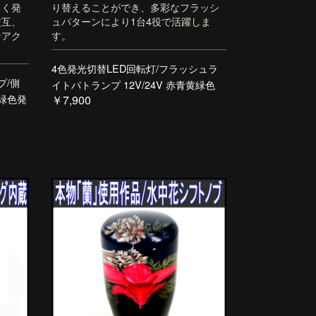
るく発
り替えることができ、多彩なフラッシ
交互、
ュパターンにより1台4役で活躍しま
なアク
す。
4色発光切替LED回転灯/フラッシュラ
プ/側
イトパトランプ 12V/24V 赤青黄緑色
色緑色発
￥7,900