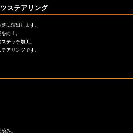
ーツステアリング
洒落に演出します。
感を向上。
繍ステッチ加工。
ステアリングです。
認済み。