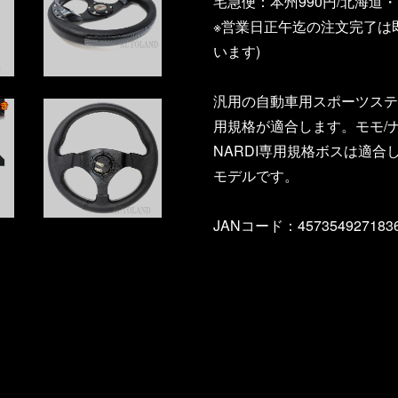
宅急便：本州990円/北海道・四
※営業日正午迄の注文完了は
います)
汎用の自動車用スポーツステ
用規格が適合します。モモ/
NARDI専用規格ボスは適合
モデルです。
JANコード：457354927183