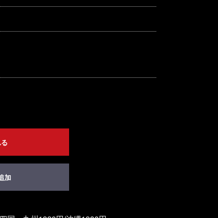
れる
追加