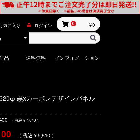
￥0
0
お気に入り
ログイン
商品
送料無料
インフォメーション
320φ 黒xカーボンデザインパネル
00
（ 税込￥7,040 ）
100
（ 税込￥5,610 ）