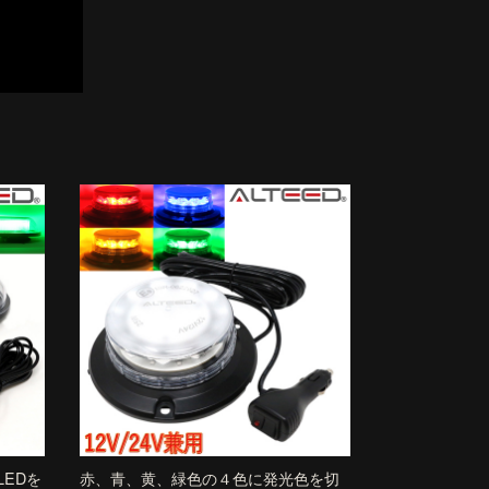
EDを
赤、青、黄、緑色の４色に発光色を切