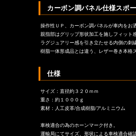
カーボン調パネル仕様スポ
操作性ＵＰ、カーボン調パネルが車内をお
親指部はグリップ形状加工を施しフィット
ラグジュアリー感を引き立たせる内側の刺
樹脂一体形成品とは違う、レザー巻き本格
仕様
サイズ：直径約３２０ｍｍ
重さ：約１０００ｇ
素材：人工皮革/合成樹脂/アルミニウム
車検適合の為のホーンマーク付き。
運輸局にてサイズ、形状による車検適合確