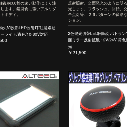
往復約0.8秒の速い動作により注
反射照射、全面発光のように明
促します。錆腐食に強いアルミダ
光します。フラッシュ、回転、
ストボディ。
全点灯等、２６パターンの多彩
ション。
動矢印投影LED照射灯/注意喚起
2色発光切替LED回転灯パトラン
ーライト/青色/10-80V対応
面ミラー反射拡散 12V/24V 黄
500
光
￥21,500