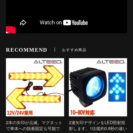
RECOMMEND
おすすめ商品
2本の矢印が点滅。マグネット
2連矢印デザインをLED照射投
で車体への脱着固定も可能で
影します。1往復約0.8秒の速い