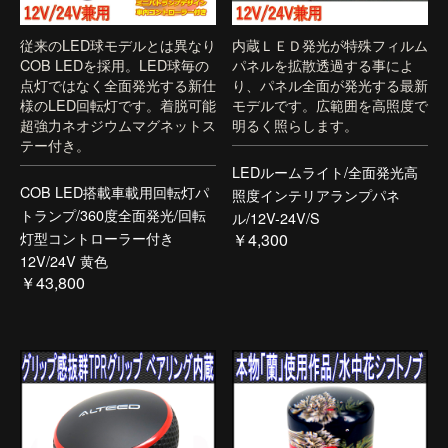
従来のLED球モデルとは異なり
内蔵ＬＥＤ発光が特殊フィルム
COB LEDを採用。LED球毎の
パネルを拡散透過する事によ
点灯ではなく全面発光する新仕
り、パネル全面が発光する最新
様のLED回転灯です。着脱可能
モデルです。広範囲を高照度で
超強力ネオジウムマグネットス
明るく照らします。
テー付き。
LEDルームライト/全面発光高
COB LED搭載車載用回転灯パ
照度インテリアランプパネ
トランプ/360度全面発光/回転
ル/12V-24V/S
灯型コントローラー付き
￥4,300
12V/24V 黄色
￥43,800