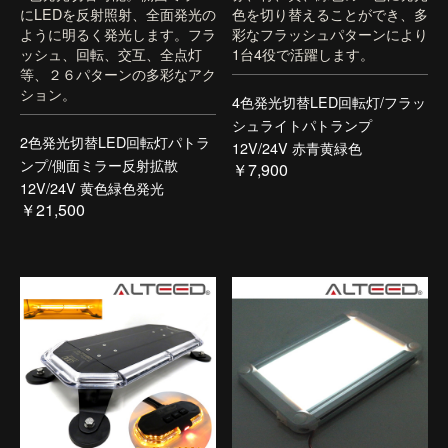
にLEDを反射照射、全面発光の
色を切り替えることができ、多
ように明るく発光します。フラ
彩なフラッシュパターンにより
ッシュ、回転、交互、全点灯
1台4役で活躍します。
等、２６パターンの多彩なアク
ション。
4色発光切替LED回転灯/フラッ
シュライトパトランプ
2色発光切替LED回転灯パトラ
12V/24V 赤青黄緑色
ンプ/側面ミラー反射拡散
￥7,900
12V/24V 黄色緑色発光
￥21,500