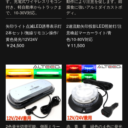
す。充電式ワイヤレスリモコン
動作により注意を促します。錆
付き。軽自動車からトラックま
腐食に強いアルミダイカストボ
で、10-30V対応。
ディ。
矢印ライト点滅LED誘導表示灯
2連流動矢印投影LED照射灯/注
2本セット/無線リモコン操作/
意喚起マーカーライト/青
黄色発光/12V24V
色/10-80V対応
￥24,500
￥11,500
2色発光切替可能。側面ミラー
赤、青、黄、緑色の４色に発光