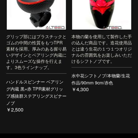
グリップ部にはプラスチックと
本物の蘭を使用して製作した手
ゴムの中間の性質をもつTPR
の込んだ商品です。造花使用品
素材を採用。厚みのある握り易
とは違う生花の１つ１つオリジ
いデザインとベアリング内蔵に
ナルの雰囲気をお楽しみいただ
よりスムーズな操作を行えま
けるシフトノブです。
す。3色ラインナップ。
水中花シフトノブ/本物蘭/生花
ハンドルスピンナー ベアリン
作品/90mm 9cm/赤色
グ内蔵 黒×赤 TPR素材グリッ
￥4,300
プ感抜群ステアリングスピナー
ノブ
￥2,500