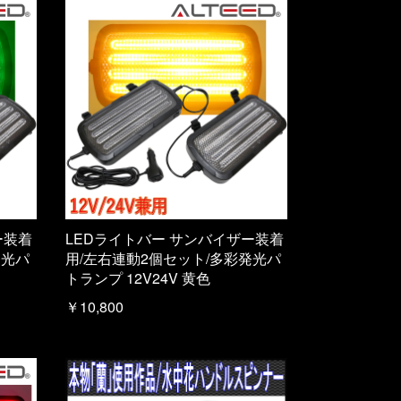
ー装着
LEDライトバー サンバイザー装着
発光パ
用/左右連動2個セット/多彩発光パ
トランプ 12V24V 黄色
￥10,800