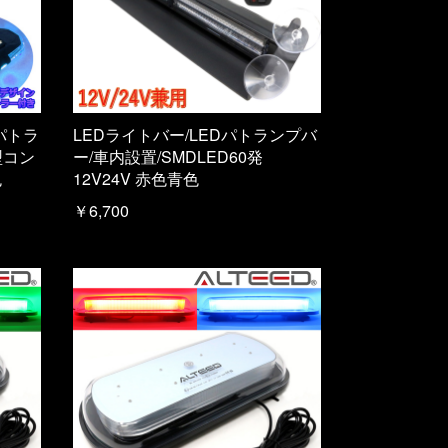
パトラ
LEDライトバー/LEDパトランプバ
型コン
ー/車内設置/SMDLED60発
色
12V24V 赤色青色
￥6,700