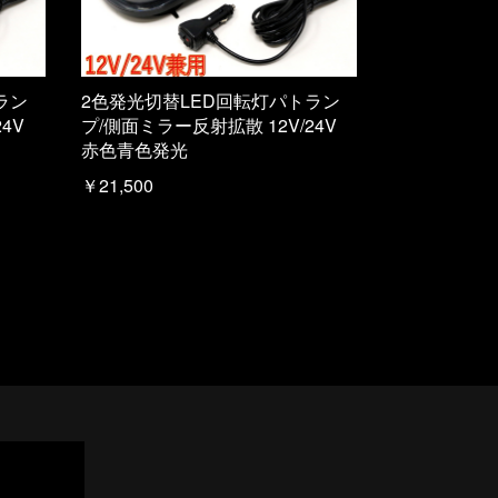
ラン
2色発光切替LED回転灯パトラン
4V
プ/側面ミラー反射拡散 12V/24V
赤色青色発光
￥21,500