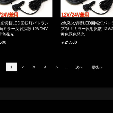
発光切替LED回転灯パトラン
2色発光切替LED回転灯パト
面ミラー反射拡散 12V/24V
プ/側面ミラー反射拡散 12V/2
青色発光
黄色緑色発光
500
￥21,500
1
2
3
4
5
...
次へ
最後へ