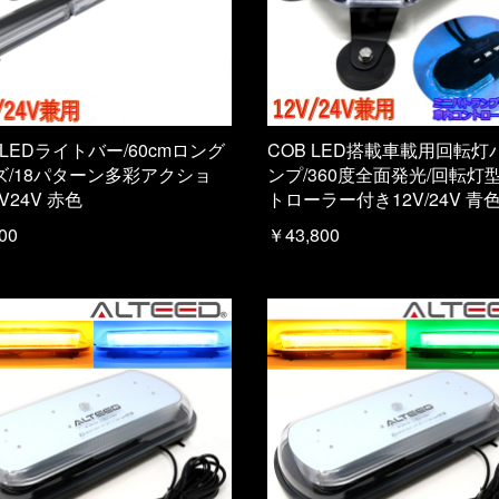
 LEDライトバー/60cmロング
COB LED搭載車載用回転灯
ズ/18パターン多彩アクショ
ンプ/360度全面発光/回転灯
2V24V 赤色
トローラー付き12V/24V 青
00
￥43,800