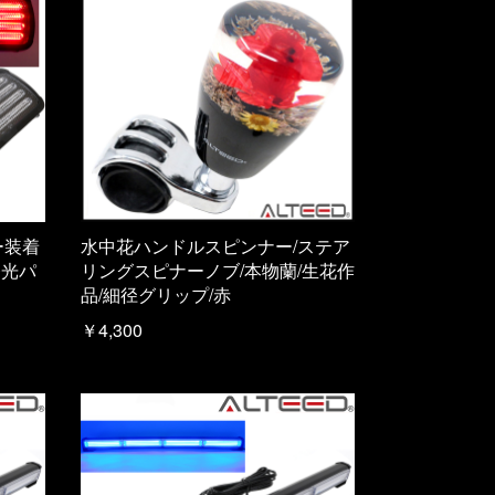
ー装着
水中花ハンドルスピンナー/ステア
発光パ
リングスピナーノブ/本物蘭/生花作
品/細径グリップ/赤
￥4,300