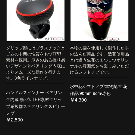
グリップ部にはプラスチックと
本物の蘭を使用して製作した手
ゴムの中間の性質をもつTPR
の込んだ商品です。造花使用品
素材を採用。厚みのある握り易
とは違う生花の１つ１つオリジ
いデザインとベアリング内蔵に
ナルの雰囲気をお楽しみいただ
よりスムーズな操作を行えま
けるシフトノブです。
す。3色ラインナップ。
水中花シフトノブ/本物蘭/生花
ハンドルスピンナー ベアリン
作品/90mm 9cm/赤色
グ内蔵 黒×赤 TPR素材グリッ
￥4,300
プ感抜群ステアリングスピナー
ノブ
￥2,500