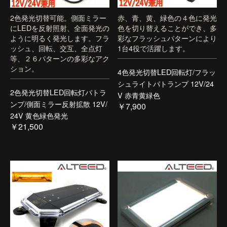
2色発光切替可能。側面ミラー
赤、青、黄、緑色の４色に発光
にLEDを反射照射、全面発光の
色を切り替えることができ、多
ように明るく発光します。フラ
彩なフラッシュパターンにより
ッシュ、回転、交互、全点灯
1台4役で活躍します。
等、２６パターンの多彩なアク
ション。
4色発光切替LED回転灯/フラッ
シュライトパトランプ 12V/24
2色発光切替LED回転灯パトラ
V 赤青黄緑色
ンプ/側面ミラー反射拡散 12V/
￥7,900
24V 黄色緑色発光
￥21,500