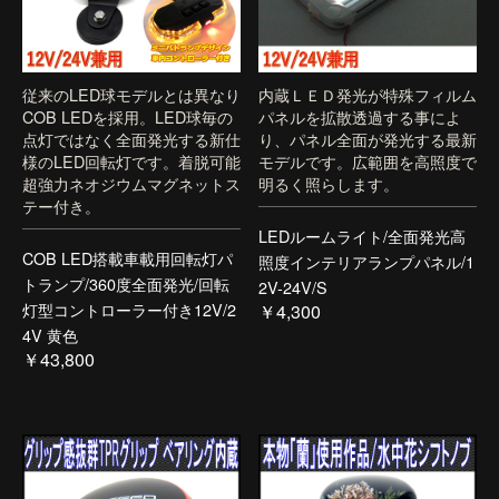
従来のLED球モデルとは異なり
内蔵ＬＥＤ発光が特殊フィルム
COB LEDを採用。LED球毎の
パネルを拡散透過する事によ
点灯ではなく全面発光する新仕
り、パネル全面が発光する最新
様のLED回転灯です。着脱可能
モデルです。広範囲を高照度で
超強力ネオジウムマグネットス
明るく照らします。
テー付き。
LEDルームライト/全面発光高
COB LED搭載車載用回転灯パ
照度インテリアランプパネル/1
トランプ/360度全面発光/回転
2V-24V/S
灯型コントローラー付き12V/2
￥4,300
4V 黄色
￥43,800