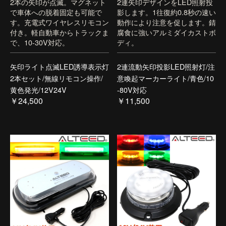
2本の矢印が点滅。マグネット
2連矢印デザインをLED照射投
で車体への脱着固定も可能で
影します。1往復約0.8秒の速い
す。充電式ワイヤレスリモコン
動作により注意を促します。錆
付き。軽自動車からトラックま
腐食に強いアルミダイカストボ
で、10-30V対応。
ディ。
矢印ライト点滅LED誘導表示灯
2連流動矢印投影LED照射灯/注
2本セット/無線リモコン操作/
意喚起マーカーライト/青色/10
黄色発光/12V24V
-80V対応
￥24,500
￥11,500