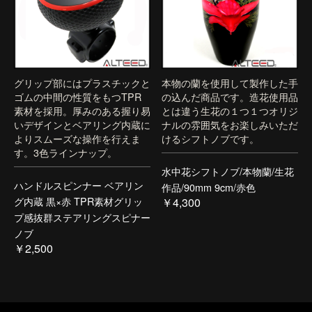
グリップ部にはプラスチックと
本物の蘭を使用して製作した手
ゴムの中間の性質をもつTPR
の込んだ商品です。造花使用品
素材を採用。厚みのある握り易
とは違う生花の１つ１つオリジ
いデザインとベアリング内蔵に
ナルの雰囲気をお楽しみいただ
よりスムーズな操作を行えま
けるシフトノブです。
す。3色ラインナップ。
水中花シフトノブ/本物蘭/生花
ハンドルスピンナー ベアリン
作品/90mm 9cm/赤色
グ内蔵 黒×赤 TPR素材グリッ
￥4,300
プ感抜群ステアリングスピナー
ノブ
￥2,500