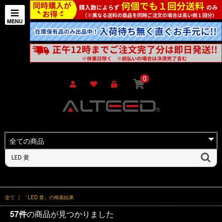
0
全て
|
「LED 黄」の検索結果
57件
の商品が見つかりました