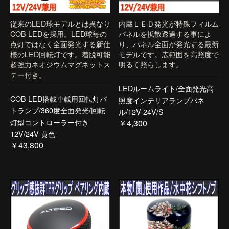
従来のLED球モデルとは異なり
内蔵ＬＥＤ発光が特殊フィルム
COB LEDを採用。LED球毎の
パネルを拡散透過する事によ
点灯ではなく全面発光する新仕
り、パネル全面が発光する最新
様のLED回転灯です。着脱可能
モデルです。広範囲を高照度で
超強力ネオジウムマグネットス
明るく照らします。
テー付き。
LEDルームライト/全面発光高
COB LED搭載車載用回転灯パ
照度インテリアランプパネ
トランプ/360度全面発光/回転
ル/12V-24V/S
灯型コントローラー付き
￥4,300
12V/24V 黄色
￥43,800