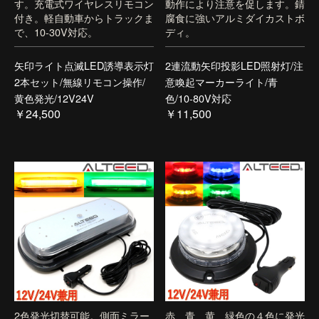
す。充電式ワイヤレスリモコン
動作により注意を促します。錆
付き。軽自動車からトラックま
腐食に強いアルミダイカストボ
で、10-30V対応。
ディ。
矢印ライト点滅LED誘導表示灯
2連流動矢印投影LED照射灯/注
2本セット/無線リモコン操作/
意喚起マーカーライト/青
黄色発光/12V24V
色/10-80V対応
￥24,500
￥11,500
2色発光切替可能。側面ミラー
赤、青、黄、緑色の４色に発光