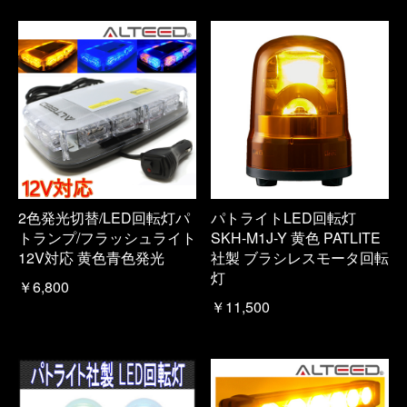
2色発光切替/LED回転灯パ
パトライトLED回転灯
トランプ/フラッシュライト
SKH-M1J-Y 黄色 PATLITE
12V対応 黄色青色発光
社製 ブラシレスモータ回転
灯
￥6,800
￥11,500