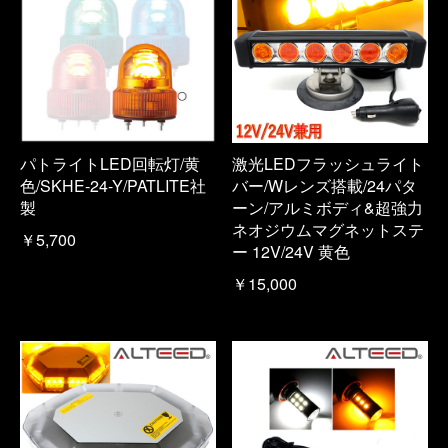
パトライトLED回転灯/黄
激光LEDフラッシュライト
色/SKHE-24-Y/PATLITE社
バー/Wレンズ搭載/24パタ
製
ーン/アルミボディ&超強力
ネオジウムマグネットステ
￥5,700
ー 12V/24V 黄色
￥15,000