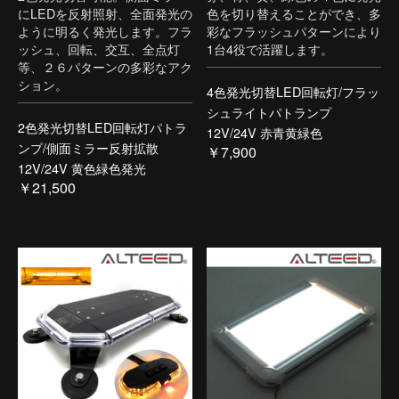
にLEDを反射照射、全面発光の
色を切り替えることができ、多
ように明るく発光します。フラ
彩なフラッシュパターンにより
ッシュ、回転、交互、全点灯
1台4役で活躍します。
等、２６パターンの多彩なアク
ション。
4色発光切替LED回転灯/フラッ
シュライトパトランプ
2色発光切替LED回転灯パトラ
12V/24V 赤青黄緑色
ンプ/側面ミラー反射拡散
￥7,900
12V/24V 黄色緑色発光
￥21,500