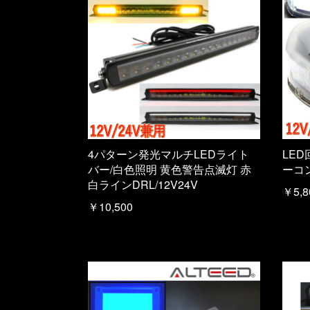
4パターン発光マルチLEDライト
LED
バー/白色照明 黄色警告点滅灯 赤
ーコン
白ラインDRL/12V24V
￥5,8
￥10,500