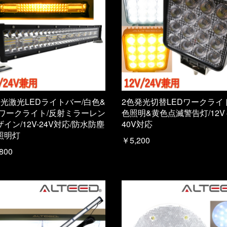
発光激光LEDライトバー/白色&
2色発光切替LEDワークライ
/ワークライト/反射ミラーレン
色照明&黄色点滅警告灯/12V
イン/12V-24V対応/防水防塵
40V対応
照明灯
￥5,200
800