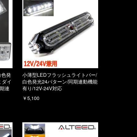
白色発
小薄型LEDフラッシュライトバー/
ミダイ
白色発光24パターン/同期連動機能
同期連
有り/12V-24V対応
￥5,100