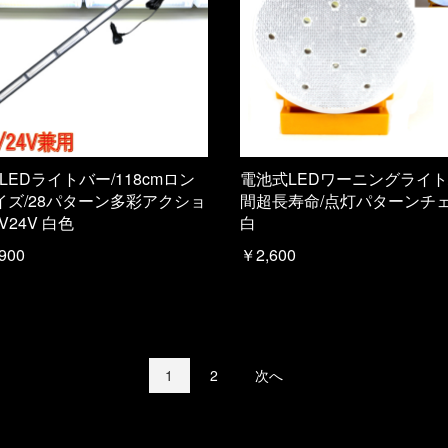
 LEDライトバー/118cmロン
電池式LEDワーニングライト/
イズ/28パターン多彩アクショ
間超長寿命/点灯パターンチェ
2V24V 白色
白
900
￥2,600
1
2
次へ