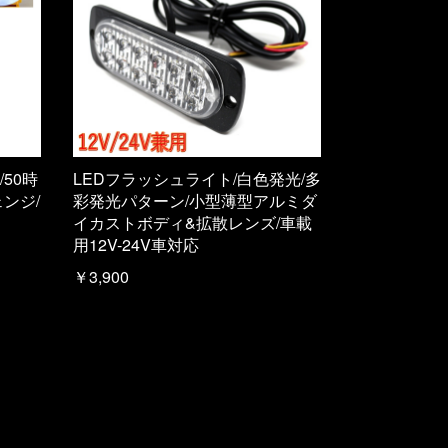
50時
LEDフラッシュライト/白色発光/多
ンジ/
彩発光パターン/小型薄型アルミダ
イカストボディ&拡散レンズ/車載
用12V-24V車対応
￥3,900