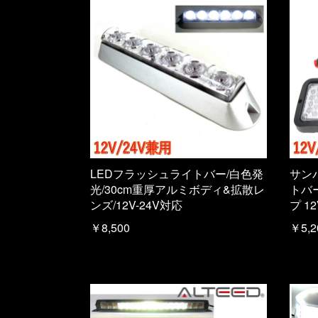
LEDフラッシュライトバー/白色発
サン
光/30cm重厚アルミボディ&拡散レ
トバ
ンズ/12V-24V対応
プ 12
￥8,500
￥5,2