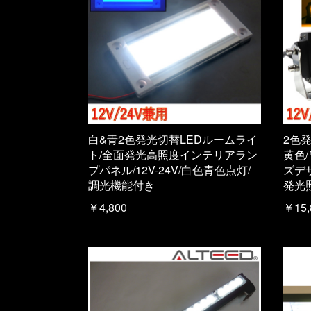
白&青2色発光切替LEDルームライ
2色
ト/全面発光高照度インテリアラン
黄色
プパネル/12V-24V/白色青色点灯/
ズデザ
調光機能付き
発光
￥4,800
￥15,