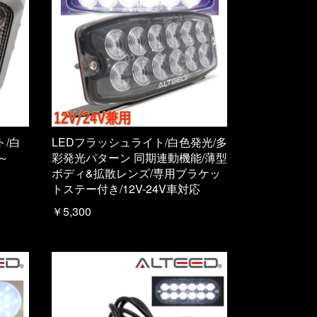
ト/白
LEDフラッシュライト/白色発光/多
～
彩発光パターン 同期連動機能/薄型
ボディ&拡散レンズ/専用ブラケッ
トステー付き/12V-24V車対応
￥5,300