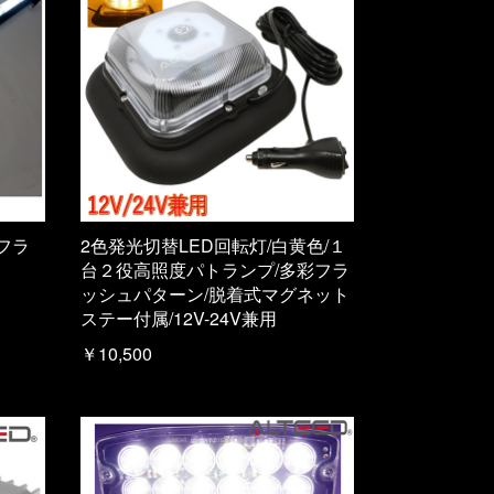
/フラ
2色発光切替LED回転灯/白黄色/１
台２役高照度パトランプ/多彩フラ
ッシュパターン/脱着式マグネット
ステー付属/12V-24V兼用
￥10,500