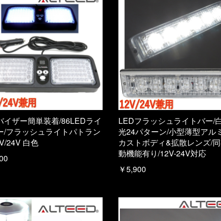
バイザー簡単装着/86LEDライ
LEDフラッシュライトバー/
ー/フラッシュライトパトラン
光24パターン/小型薄型アル
V/24V 白色
カストボディ&拡散レンズ/
動機能有り/12V-24V対応
00
￥5,900