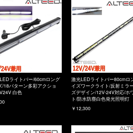
 LEDライトバー/60cmロング
激光LEDライトバー80cmロ
ズ/18パターン多彩アクショ
イズワークライト/反射ミラ
2V24V 白色
ズデザイン/12V-24V対応/ホ
ト/防水防塵白色発光照明灯
00
￥12,300