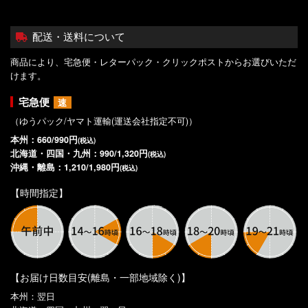
配送・送料について
商品により、宅急便・レターパック・クリックポストからお選びいただ
けます。
宅急便
速
（ゆうパック/ヤマト運輸(運送会社指定不可)）
本州：660/990円
(税込)
北海道・四国・九州：990/1,320円
(税込)
沖縄・離島：1,210/1,980円
(税込)
【時間指定】
【お届け日数目安(離島・一部地域除く)】
本州：翌日