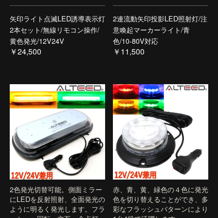
矢印ライト点滅LED誘導表示灯
2連流動矢印投影LED照射灯/注
2本セット/無線リモコン操作/
意喚起マーカーライト/青
黄色発光/12V24V
色/10-80V対応
￥24,500
￥11,500
2色発光切替可能。側面ミラー
赤、青、黄、緑色の４色に発光
にLEDを反射照射、全面発光の
色を切り替えることができ、多
ように明るく発光します。フラ
彩なフラッシュパターンにより