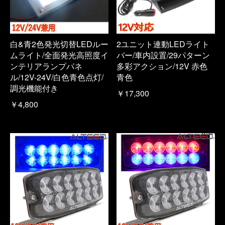
白&青2色発光切替LEDルー
2ユニット連動LEDライト
ムライト/全面発光高照度イ
バー/車内設置/29パターン
ンテリアランプパネ
多彩アクション/12V 赤色
ル/12V-24V/白色青色点灯/
青色
調光機能付き
￥17,300
￥4,800