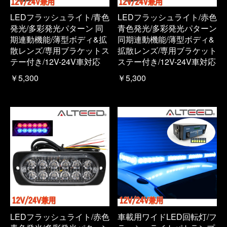
LEDフラッシュライト/青色
LEDフラッシュライト/赤色
発光/多彩発光パターン 同
青色発光/多彩発光パターン
期連動機能/薄型ボディ&拡
同期連動機能/薄型ボディ&
散レンズ/専用ブラケットス
拡散レンズ/専用ブラケット
テー付き/12V-24V車対応
ステー付き/12V-24V車対応
￥5,300
￥5,300
LEDフラッシュライト/赤色
車載用ワイドLED回転灯/フ