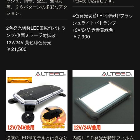
ッシュ、回転、交互、全点灯
1台4役で活躍します。
等、２６パターンの多彩なアク
ション。
4色発光切替LED回転灯/フラッ
シュライトパトランプ
2色発光切替LED回転灯パトラ
12V/24V 赤青黄緑色
ンプ/側面ミラー反射拡散
￥7,900
12V/24V 黄色緑色発光
￥21,500
従来のLED球モデルとは異なり
内蔵ＬＥＤ発光が特殊フィルム