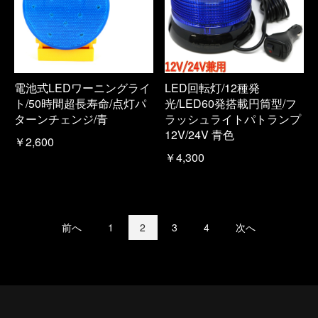
電池式LEDワーニングライ
LED回転灯/12種発
ト/50時間超長寿命/点灯パ
光/LED60発搭載円筒型/フ
ターンチェンジ/青
ラッシュライトパトランプ
12V/24V 青色
￥2,600
￥4,300
前へ
1
2
3
4
次へ