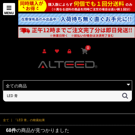
0
全て
|
「LED 青」の検索結果
68件
の商品が見つかりました