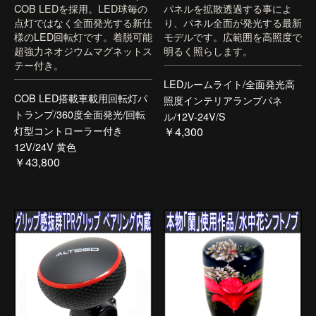
COB LEDを採用。LED球毎の
パネルを拡散透過する事によ
点灯ではなく全面発光する新仕
り、パネル全面が発光する最新
様のLED回転灯です。着脱可能
モデルです。広範囲を高照度で
超強力ネオジウムマグネットス
明るく照らします。
テー付き。
LEDルームライト/全面発光高
COB LED搭載車載用回転灯パ
照度インテリアランプパネ
トランプ/360度全面発光/回転
ル/12V-24V/S
灯型コントローラー付き
￥4,300
12V/24V 黄色
￥43,800