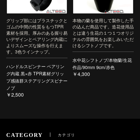
グリップ部にはプラスチックと
本物の蘭を使用して製作した手
ゴムの中間の性質をもつTPR
の込んだ商品です。造花使用品
素材を採用。厚みのある握り易
とは違う生花の１つ１つオリジ
いデザインとベアリング内蔵に
ナルの雰囲気をお楽しみいただ
よりスムーズな操作を行えま
けるシフトノブです。
す。3色ラインナップ。
水中花シフトノブ/本物蘭/生花
ハンドルスピンナー ベアリン
作品/90mm 9cm/赤色
グ内蔵 黒×赤 TPR素材グリッ
￥4,300
プ感抜群ステアリングスピナー
ノブ
￥2,500
CATEGORY
カテゴリ