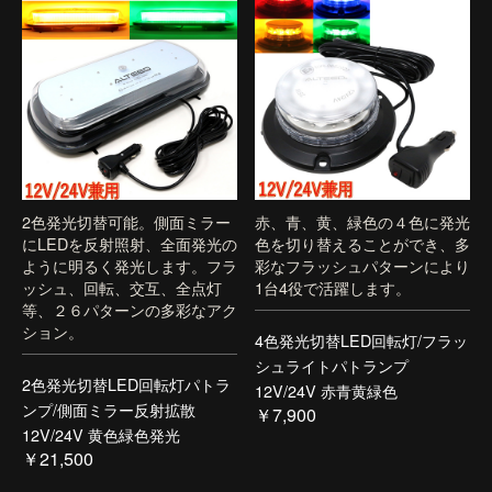
2色発光切替可能。側面ミラー
赤、青、黄、緑色の４色に発光
にLEDを反射照射、全面発光の
色を切り替えることができ、多
ように明るく発光します。フラ
彩なフラッシュパターンにより
ッシュ、回転、交互、全点灯
1台4役で活躍します。
等、２６パターンの多彩なアク
ション。
4色発光切替LED回転灯/フラッ
シュライトパトランプ
2色発光切替LED回転灯パトラ
12V/24V 赤青黄緑色
ンプ/側面ミラー反射拡散
￥7,900
12V/24V 黄色緑色発光
￥21,500