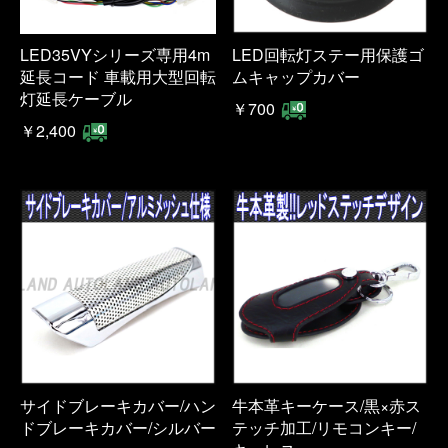
LED35VYシリーズ専用4m
LED回転灯ステー用保護ゴ
延長コード 車載用大型回転
ムキャップカバー
灯延長ケーブル
￥700
￥2,400
サイドブレーキカバー/ハン
牛本革キーケース/黒×赤ス
ドブレーキカバー/シルバー
テッチ加工/リモコンキー/