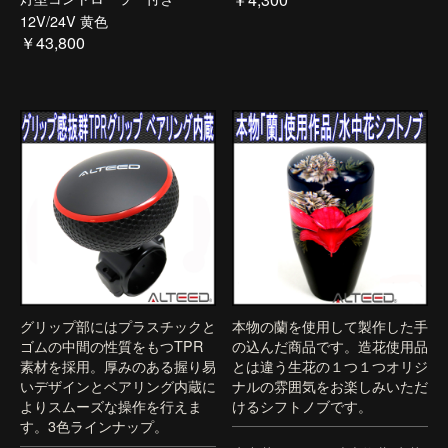
12V/24V 黄色
￥43,800
グリップ部にはプラスチックと
本物の蘭を使用して製作した手
ゴムの中間の性質をもつTPR
の込んだ商品です。造花使用品
素材を採用。厚みのある握り易
とは違う生花の１つ１つオリジ
いデザインとベアリング内蔵に
ナルの雰囲気をお楽しみいただ
よりスムーズな操作を行えま
けるシフトノブです。
す。3色ラインナップ。