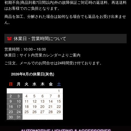
初期不良(商品到着7日間以内)外の故障保証ご対応時の返送料、再送送料
はお客様でのご負担となります。
商品を加工、分解された場合は如何なる場合でも返品をお受け出来ませ
ん。
休業日・営業時間について
営業時間：10:00～16:00
休業日：サイト内営業カレンダーよりご案内
ご注文、メールでのお問合せは24時間受け付ております。
2026年8月の休業日(灰色)
日
月
火
水
木
金
土
1
2
3
4
5
6
7
8
9
10
11
12
13
14
15
16
17
18
19
20
21
22
23
24
25
26
27
28
29
30
31