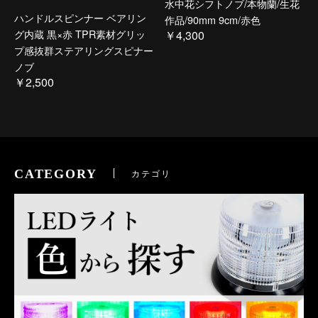
水中花シフトノブ/本物蘭/生花
ハンドルスピンナー ベアリン
作品/90mm 9cm/赤色
グ内蔵 黒×赤 TPR素材グリッ
￥4,300
プ感抜群ステアリングスピナー
ノブ
￥2,500
CATEGORY
カテゴリ