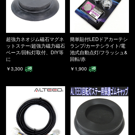
超強力ネオジム磁石マグネ
簡単貼付LEDドアカーテシ
ットステー/超強力磁力磁石
ランプ/カーテシライト/電
ベース/回転灯取付、DIY等
池式自動点灯/フラッシュ&
に
回転/赤
￥3,300
￥1,900