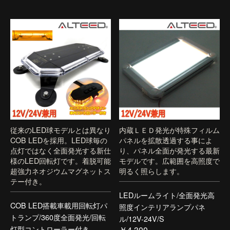
従来のLED球モデルとは異なり
内蔵ＬＥＤ発光が特殊フィルム
COB LEDを採用。LED球毎の
パネルを拡散透過する事によ
点灯ではなく全面発光する新仕
り、パネル全面が発光する最新
様のLED回転灯です。着脱可能
モデルです。広範囲を高照度で
超強力ネオジウムマグネットス
明るく照らします。
テー付き。
LEDルームライト/全面発光高
COB LED搭載車載用回転灯パ
照度インテリアランプパネ
トランプ/360度全面発光/回転
ル/12V-24V/S
灯型コントローラー付き
￥4,300