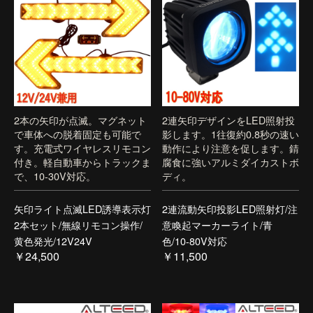
2本の矢印が点滅。マグネット
2連矢印デザインをLED照射投
で車体への脱着固定も可能で
影します。1往復約0.8秒の速い
す。充電式ワイヤレスリモコン
動作により注意を促します。錆
付き。軽自動車からトラックま
腐食に強いアルミダイカストボ
で、10-30V対応。
ディ。
矢印ライト点滅LED誘導表示灯
2連流動矢印投影LED照射灯/注
2本セット/無線リモコン操作/
意喚起マーカーライト/青
黄色発光/12V24V
色/10-80V対応
￥24,500
￥11,500