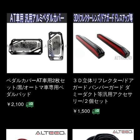
ペダルカバーAT車用2枚セ
３Ｄ立体リフレクター/ドア
ット/黒/オートマ車専用ペ
ガード バンパーガード ダ
ダルパッド
ミーダクト等汎用アクセサ
リー/２個セット
￥2,100
￥1,500