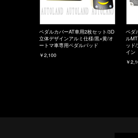
ペダルカバーAT車用2枚セット/3D
ペダ
立体デザインアルミ仕様/黒×黄/オ
ルM
ートマ車専用ペダルパッド
ッド
イン
￥2,100
￥2,1