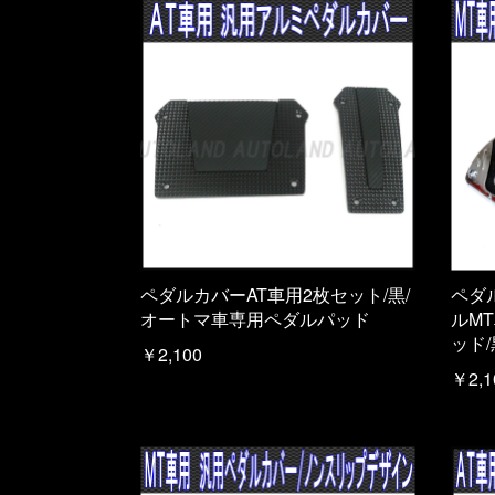
ペダルカバーAT車用2枚セット/黒/
ペダ
オートマ車専用ペダルパッド
ルM
ッド/
￥2,100
￥2,1