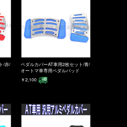
/赤/
ペダルカバーAT車用2枚セット/青/
オートマ車専用ペダルパッド
￥2,100