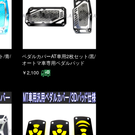
/青/
ペダルカバーAT車用2枚セット/黒/
オートマ車専用ペダルパッド
￥2,100