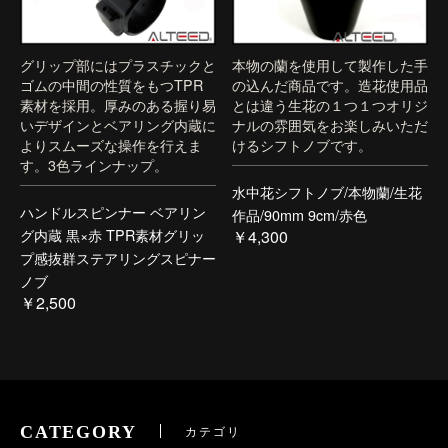
グリップ部にはプラスチックと
本物の蘭を使用して製作した手
ゴムの中間の性質をもつTPR
の込んだ商品です。造花使用品
素材を採用。厚みのある握り易
とは違う生花の１つ１つオリジ
いデザインとベアリング内蔵に
ナルの雰囲気をお楽しみいただ
よりスムーズな操作を行えま
けるシフトノブです。
す。3色ラインナップ。
水中花シフトノブ/本物蘭/生花
ハンドルスピンナー ベアリン
作品/90mm 9cm/赤色
グ内蔵 黒×赤 TPR素材グリッ
￥4,300
プ感抜群ステアリングスピナー
ノブ
￥2,500
CATEGORY
カテゴリ