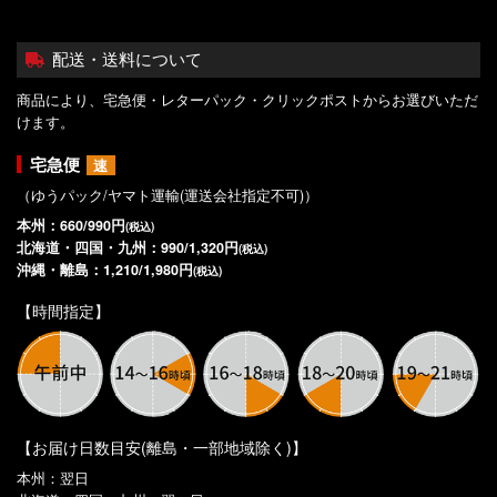
配送・送料について
商品により、宅急便・レターパック・クリックポストからお選びいただ
けます。
宅急便
速
（ゆうパック/ヤマト運輸(運送会社指定不可)）
本州：660/990円
(税込)
北海道・四国・九州：990/1,320円
(税込)
沖縄・離島：1,210/1,980円
(税込)
【時間指定】
【お届け日数目安(離島・一部地域除く)】
本州：翌日