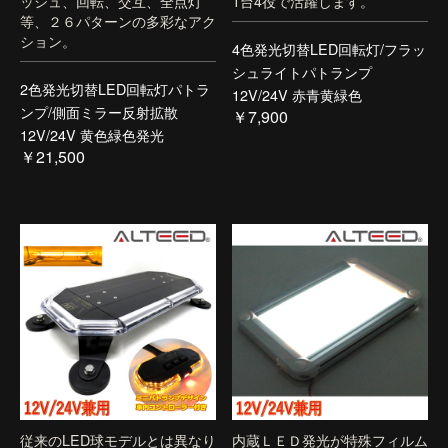
ッシュ、回転、交互、全点灯
1台4役で活躍します。
等、２６パターンの多彩なアク
ション。
4色発光切替LED回転灯/フラッ
シュライトパトランプ
2色発光切替LED回転灯パトラ
12V/24V 赤青黄緑色
ンプ/側面ミラー反射拡散
￥7,900
12V/24V 黄色緑色発光
￥21,500
従来のLED球モデルとは異なり
内蔵ＬＥＤ発光が特殊フィルム