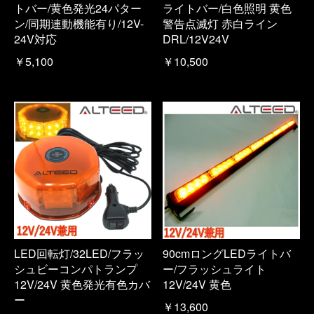
トバー/黄色発光24パター
ライトバー/白色照明 黄色
ン/同期連動機能有り/12V-
警告点滅灯 赤白ライン
24V対応
DRL/12V24V
￥5,100
￥10,500
LED回転灯/32LED/フラッ
90cmロングLEDライトバ
シュビーコンパトランプ
ー/フラッシュライト
12V/24V 黄色発光有色カバ
12V/24V 黄色
ー
￥13,600