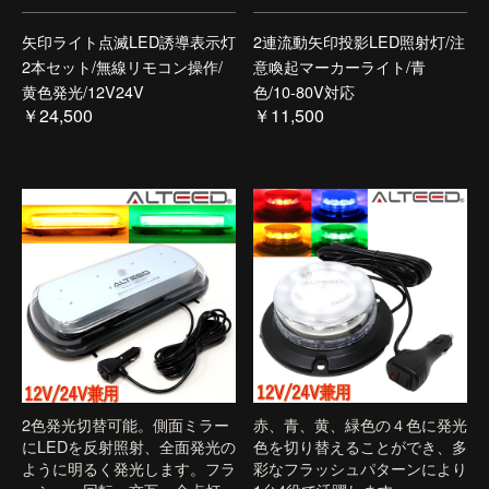
矢印ライト点滅LED誘導表示灯
2連流動矢印投影LED照射灯/注
2本セット/無線リモコン操作/
意喚起マーカーライト/青
黄色発光/12V24V
色/10-80V対応
￥24,500
￥11,500
2色発光切替可能。側面ミラー
赤、青、黄、緑色の４色に発光
にLEDを反射照射、全面発光の
色を切り替えることができ、多
ように明るく発光します。フラ
彩なフラッシュパターンにより