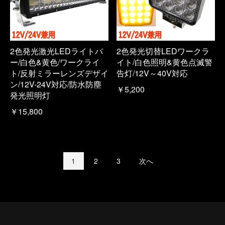
2色発光激光LEDライトバ
2色発光切替LEDワークラ
ー/白色&黄色/ワークライ
イト/白色照明&黄色点滅警
ト/反射ミラーレンズデザイ
告灯/12V～40V対応
ン/12V-24V対応/防水防塵
￥5,200
発光照明灯
￥15,800
1
2
3
次へ