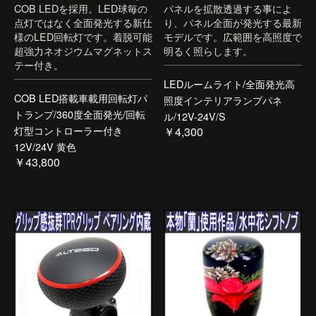
COB LEDを採用。LED球毎の
パネルを拡散透過する事によ
点灯ではなく全面発光する新仕
り、パネル全面が発光する最新
様のLED回転灯です。着脱可能
モデルです。広範囲を高照度で
超強力ネオジウムマグネットス
明るく照らします。
テー付き。
LEDルームライト/全面発光高
COB LED搭載車載用回転灯パ
照度インテリアランプパネ
トランプ/360度全面発光/回転
ル/12V-24V/S
灯型コントローラー付き
￥4,300
12V/24V 黄色
￥43,800