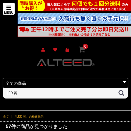
0
全て
|
「LED 黄」の検索結果
57件
の商品が見つかりました