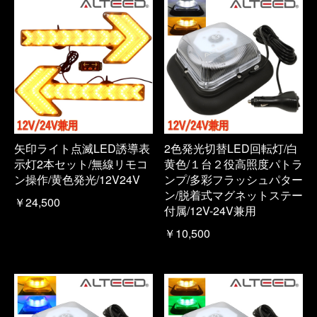
矢印ライト点滅LED誘導表
2色発光切替LED回転灯/白
示灯2本セット/無線リモコ
黄色/１台２役高照度パトラ
ン操作/黄色発光/12V24V
ンプ/多彩フラッシュパター
ン/脱着式マグネットステー
￥24,500
付属/12V-24V兼用
￥10,500