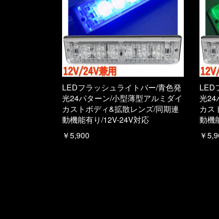
LEDフラッシュライトバー/青色発
LE
光24パターン/小型薄型アルミダイ
光2
カストボディ&拡散レンズ/同期連
カス
動機能有り/12V-24V対応
動機能
￥5,900
￥5,9