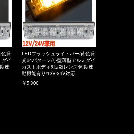
白色発
LEDフラッシュライトバー/黄色発
ミダイ
光24パターン/小型薄型アルミダイ
同期連
カストボディ&拡散レンズ/同期連
動機能有り/12V-24V対応
￥5,900