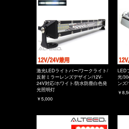
激光LEDライトバー/ワークライト/
LE
反射ミラーレンズデザイン/12V-
光/
24V対応/ホワイト/防水防塵白色発
ンズ/
光照明灯
￥8,5
￥5,000