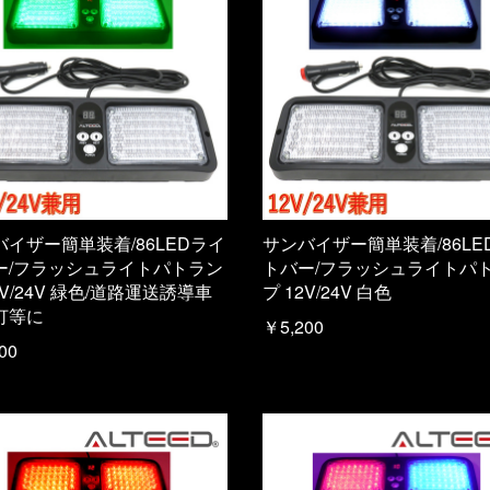
バイザー簡単装着/86LEDライ
サンバイザー簡単装着/86LE
ー/フラッシュライトパトラン
トバー/フラッシュライトパ
2V/24V 緑色/道路運送誘導車
プ 12V/24V 白色
灯等に
￥5,200
00