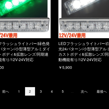
Dフラッシュライトバー/緑色発
LEDフラッシュライトバー/
4パターン/小型薄型アルミダイ
光24パターン/小型薄型アル
トボディ&拡散レンズ/同期連
カストボディ&拡散レンズ/
有り/12V-24V対応
動機能有り/12V-24V対応
00
￥5,900
前へ
1
2
3
4
5
...
次へ
最後へ