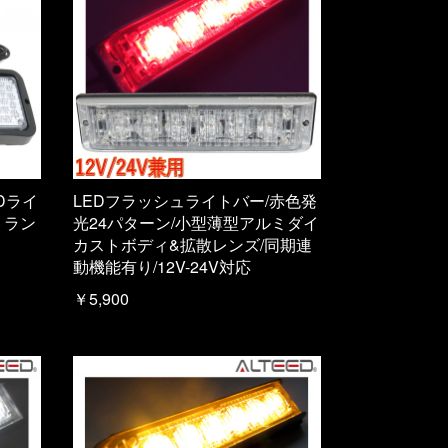
Dライ
LEDフラッシュライトバー/赤色発
トラン
光24パターン/小型薄型アルミダイ
カストボディ&拡散レンズ/同期連
動機能有り/12V-24V対応
￥5,900