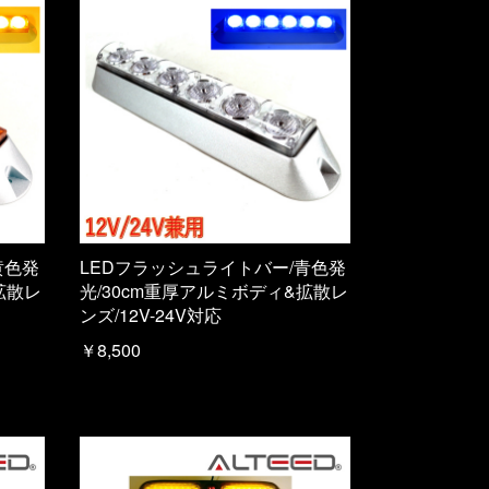
黄色発
LEDフラッシュライトバー/青色発
拡散レ
光/30cm重厚アルミボディ&拡散レ
ンズ/12V-24V対応
￥8,500