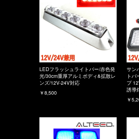
LEDフラッシュライトバー/赤色発
サン
光/30cm重厚アルミボディ&拡散レ
トバ
ンズ/12V-24V対応
プ 1
誘導
￥8,500
￥5,2