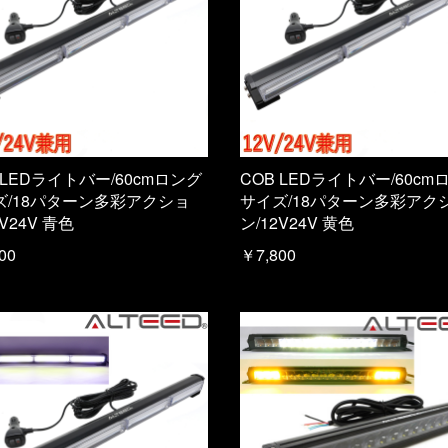
 LEDライトバー/60cmロング
COB LEDライトバー/60cm
ズ/18パターン多彩アクショ
サイズ/18パターン多彩アク
2V24V 青色
ン/12V24V 黄色
00
￥7,800