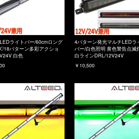
 LEDライトバー/60cmロング
4パターン発光マルチLEDラ
ズ/18パターン多彩アクショ
バー/白色照明 黄色警告点滅
2V24V 白色
白ラインDRL/12V24V
00
￥10,500