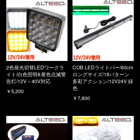
2色発光切替LEDワークラ
COB LEDライトバー/60cm
イト/白色照明&黄色点滅警
ロングサイズ/18パターン
告灯/12V～40V対応
多彩アクション/12V24V 緑
色
￥5,200
￥7,800