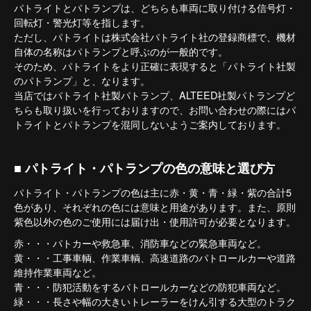
パトライトとパトランプは、どちらも車両に取り付ける信号灯・
回転灯・警光灯等を指します。
ただし、パトライトは株式会社パトライト社の登録商標で、機材
自体の名称はパトランプと呼ぶのが一般的です。
そのため、パトライトをより正確に表現すると「パトライト社製
のパトランプ」と、なります。
当店ではパトライト社製パトランプ、ALTEED社製パトランプど
ちらも取り扱いを行っておりますので、お問い合わせの際にはパ
トライトとパトランプを混同しないようご案内しております。
■ パトライト・パトランプの色の意味と選び方
パトライト・パトランプの色は主に赤・黄・青・緑・紫の合計5
色があり、それぞれの色には意味と用途があります。また、原則
紫色以外の色のご使用には届け出・使用許可が必要となります。
赤・・・パトカーや救急車、消防車などの緊急車両など。
黄・・・工事車輌、作業車輌、高速道路のパトロールカーや道路
維持作業車両など。
青・・・防犯活動をするパトロールカーなどの防犯車両など。
緑・・・長さや幅の大きいトレーラーをけん引する大型のトラク