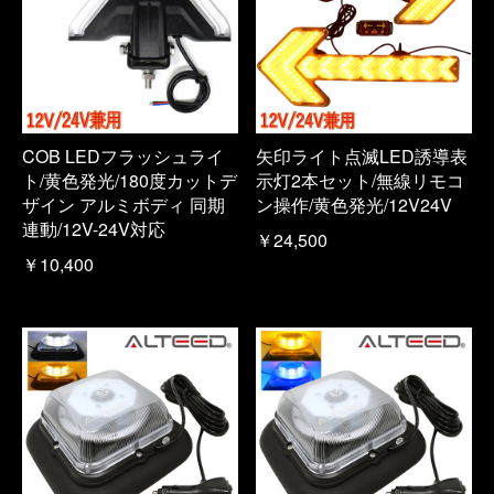
COB LEDフラッシュライ
矢印ライト点滅LED誘導表
ト/黄色発光/180度カットデ
示灯2本セット/無線リモコ
ザイン アルミボディ 同期
ン操作/黄色発光/12V24V
連動/12V-24V対応
￥24,500
￥10,400