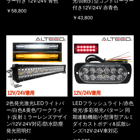
ラー付き 12V/24V 青色
光/回転灯型コントローラー
付き12V/24V 赤青色
￥58,800
￥43,800
2色発光激光LEDライトバ
LEDフラッシュライト/赤色
ー/白色&黄色/ワークライ
発光/多彩発光パターン 同
ト/反射ミラーレンズデザイ
期連動機能/小型薄型アルミ
ン/12V-24V対応/防水防塵
ダイカストボディ&拡散レ
発光照明灯
ンズ/12V-24V車対応