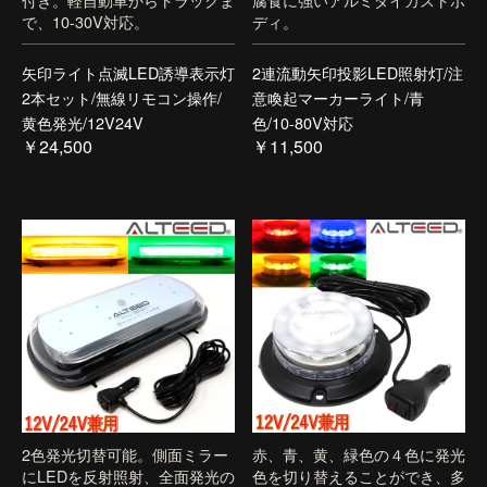
で、10-30V対応。
ディ。
矢印ライト点滅LED誘導表示灯
2連流動矢印投影LED照射灯/注
2本セット/無線リモコン操作/
意喚起マーカーライト/青
黄色発光/12V24V
色/10-80V対応
￥24,500
￥11,500
2色発光切替可能。側面ミラー
赤、青、黄、緑色の４色に発光
にLEDを反射照射、全面発光の
色を切り替えることができ、多