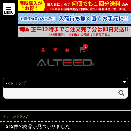
0
全て
|
パトランプ
212件
の商品が見つかりました