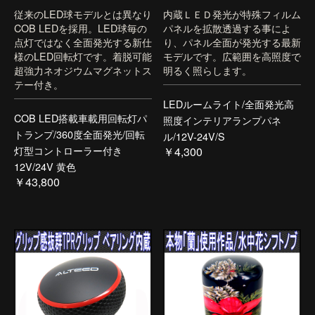
従来のLED球モデルとは異なり
内蔵ＬＥＤ発光が特殊フィルム
COB LEDを採用。LED球毎の
パネルを拡散透過する事によ
点灯ではなく全面発光する新仕
り、パネル全面が発光する最新
様のLED回転灯です。着脱可能
モデルです。広範囲を高照度で
超強力ネオジウムマグネットス
明るく照らします。
テー付き。
LEDルームライト/全面発光高
COB LED搭載車載用回転灯パ
照度インテリアランプパネ
トランプ/360度全面発光/回転
ル/12V-24V/S
灯型コントローラー付き
￥4,300
12V/24V 黄色
￥43,800