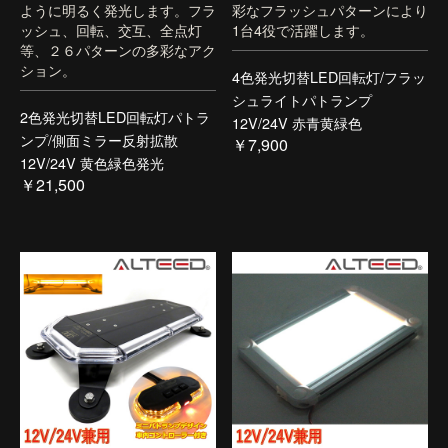
ように明るく発光します。フラ
彩なフラッシュパターンにより
ッシュ、回転、交互、全点灯
1台4役で活躍します。
等、２６パターンの多彩なアク
ション。
4色発光切替LED回転灯/フラッ
シュライトパトランプ
2色発光切替LED回転灯パトラ
12V/24V 赤青黄緑色
ンプ/側面ミラー反射拡散
￥7,900
12V/24V 黄色緑色発光
￥21,500