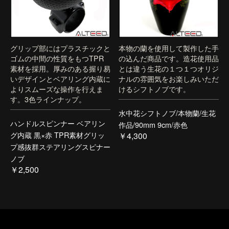
グリップ部にはプラスチックと
本物の蘭を使用して製作した手
ゴムの中間の性質をもつTPR
の込んだ商品です。造花使用品
素材を採用。厚みのある握り易
とは違う生花の１つ１つオリジ
いデザインとベアリング内蔵に
ナルの雰囲気をお楽しみいただ
よりスムーズな操作を行えま
けるシフトノブです。
す。3色ラインナップ。
水中花シフトノブ/本物蘭/生花
ハンドルスピンナー ベアリン
作品/90mm 9cm/赤色
グ内蔵 黒×赤 TPR素材グリッ
￥4,300
プ感抜群ステアリングスピナー
ノブ
￥2,500