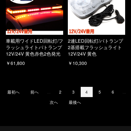
車載用ワイドLED回転灯/フ
2連LED回転灯/パトランプ
ラッシュライトパトランプ
2基搭載フラッシュライト
12V/24V 黄色赤色2色発光
12V/24V 黄色
￥61,800
￥10,300
最初へ
前へ
...
2
3
4
5
6
...
次へ
最後へ